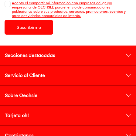
Acepto el compartir mi información con empresas del grupo
empresarial de OECHSLE para el envío de comunicaciones
publicitarias sobre sus productos, servicios, promociones, eventos y
otras actividades comerciales de interés.
Suscribirme
Secciones destacadas
Servicio al Cliente
Sobre Oechsle
Tarjeta oh!
Contáctanos