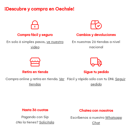
¡Descubre y compra en Oechsle!
Compra fácil y seguro
Cambios y devoluciones
En solo 6 simples pasos,
ve nuestro
En nuestras 26 tiendas a nivel
video
nacional
Retiro en tienda
Sigue tu pedido
Compra online y retira en tienda.
Ver
Fácil y rápido sólo con tu DNI.
Seguir
tiendas
pedido
Hasta 36 cuotas
Chatea con nosotros
Pagando con Sip
Escríbenos a nuestro
Whatsapp
¿No la tienes?
Solicítala
Chat