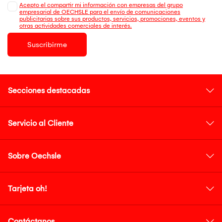
Acepto el compartir mi información con empresas del grupo
empresarial de OECHSLE para el envío de comunicaciones
publicitarias sobre sus productos, servicios, promociones, eventos y
otras actividades comerciales de interés.
Suscribirme
Secciones destacadas
Servicio al Cliente
Sobre Oechsle
Tarjeta oh!
Contáctanos