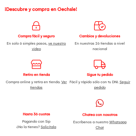
¡Descubre y compra en Oechsle!
Compra fácil y seguro
Cambios y devoluciones
En solo 6 simples pasos,
ve nuestro
En nuestras 26 tiendas a nivel
video
nacional
Retiro en tienda
Sigue tu pedido
Compra online y retira en tienda.
Ver
Fácil y rápido sólo con tu DNI.
Seguir
tiendas
pedido
Hasta 36 cuotas
Chatea con nosotros
Pagando con Sip
Escríbenos a nuestro
Whatsapp
¿No la tienes?
Solicítala
Chat