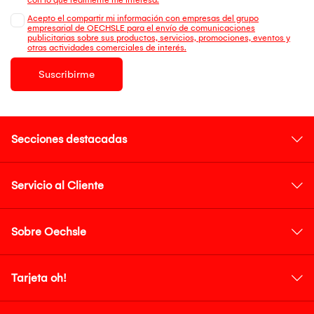
Acepto el compartir mi información con empresas del grupo
empresarial de OECHSLE para el envío de comunicaciones
publicitarias sobre sus productos, servicios, promociones, eventos y
otras actividades comerciales de interés.
Suscribirme
Secciones destacadas
Servicio al Cliente
Sobre Oechsle
Tarjeta oh!