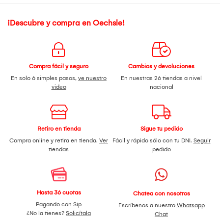
¡Descubre y compra en Oechsle!
Compra fácil y seguro
Cambios y devoluciones
En solo 6 simples pasos,
ve nuestro
En nuestras 26 tiendas a nivel
video
nacional
Retiro en tienda
Sigue tu pedido
Compra online y retira en tienda.
Ver
Fácil y rápido sólo con tu DNI.
Seguir
tiendas
pedido
Hasta 36 cuotas
Chatea con nosotros
Pagando con Sip
Escríbenos a nuestro
Whatsapp
¿No la tienes?
Solicítala
Chat