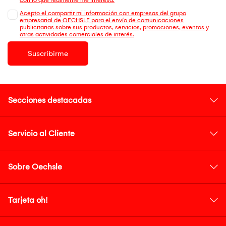
Acepto el compartir mi información con empresas del grupo
empresarial de OECHSLE para el envío de comunicaciones
publicitarias sobre sus productos, servicios, promociones, eventos y
otras actividades comerciales de interés.
Suscribirme
Secciones destacadas
Servicio al Cliente
Sobre Oechsle
Tarjeta oh!