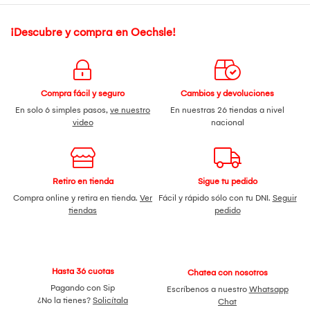
¡Descubre y compra en Oechsle!
Compra fácil y seguro
Cambios y devoluciones
En solo 6 simples pasos,
ve nuestro
En nuestras 26 tiendas a nivel
video
nacional
Retiro en tienda
Sigue tu pedido
Compra online y retira en tienda.
Ver
Fácil y rápido sólo con tu DNI.
Seguir
tiendas
pedido
Hasta 36 cuotas
Chatea con nosotros
Pagando con Sip
Escríbenos a nuestro
Whatsapp
¿No la tienes?
Solicítala
Chat