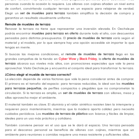
personas cuando la ocasión lo requiere. Los sillones con cojines añaden un nivel extra
de confort, convirtiendo cualquier terraza en un espacio para relajarse de verdad.
Elegir un
set de muebles para terraza
también simplifica la decisión de compra y
garantiza un resultado visualmente uniforme.
Remate de muebles de terraza
Renovar la terraza no tiene que representar una inversión elevada. En Oechsle.pe
podrás encontrar
muebles para terraza en oferta
durante todo el año, con descuentos
pensados para distintos presupuestos. El
precio de muebles de terraza
varía según el
material y el modelo, por lo que siempre hay una opción accesible sin importar lo que
tengas en mente.
Si buscas las mejores condiciones, el
remate de muebles de terraza
llega en las
grandes campañas de la tienda: en
Cyber Wow
y
Black Friday
, la
oferta de muebles de
terraza
alcanza sus niveles más altos, con promociones especiales que vale la pena
aprovechar. Visita Oechsle.pe y encuentra el conjunto ideal para transformar tu terraza.
¿Cómo elegir el mueble de terraza correcto?
La elección depende de varios factores que vale la pena considerar antes de comprar.
El primero es el tamaño del espacio: para terrazas reducidas, lo ideal son los
muebles
para terrazas pequeñas
, de perfiles compactos o plegables que no comprometan la
circulación. Si la terraza es amplia, un
set de muebles de terraza
con sillones, mesa y
sillas aprovecha mejor el ambiente.
El material también es clave. El aluminio y el ratán sintético resisten bien la intemperie y
requieren poco mantenimiento, mientras que la madera aporta calidez pero necesita
cuidados periódicos. Los
muebles de terraza de plástico
son livianos y fáciles de limpiar,
ideales para un uso más práctico y cotidiano.
También conviene pensar en el uso que se le dará al espacio. Una terraza pensada
para el descanso personal se beneficia de sillones con cojines, mientras que un
ambiente para reuniones o comidas requiere una mesa resistente y suficientes sillas.