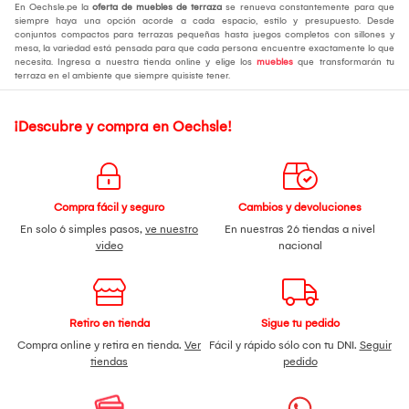
En Oechsle.pe la
oferta de muebles de terraza
se renueva constantemente para que
siempre haya una opción acorde a cada espacio, estilo y presupuesto. Desde
conjuntos compactos para terrazas pequeñas hasta juegos completos con sillones y
mesa, la variedad está pensada para que cada persona encuentre exactamente lo que
necesita. Ingresa a nuestra tienda online y elige los
muebles
que transformarán tu
terraza en el ambiente que siempre quisiste tener.
¡Descubre y compra en Oechsle!
Compra fácil y seguro
Cambios y devoluciones
En solo 6 simples pasos,
ve nuestro
En nuestras 26 tiendas a nivel
video
nacional
Retiro en tienda
Sigue tu pedido
Compra online y retira en tienda.
Ver
Fácil y rápido sólo con tu DNI.
Seguir
tiendas
pedido