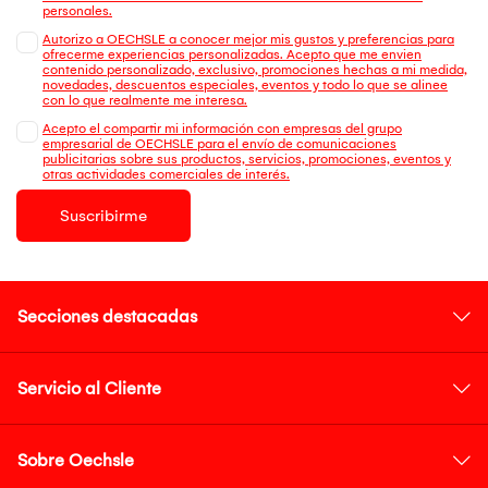
personales.
Autorizo a OECHSLE a conocer mejor mis gustos y preferencias para
ofrecerme experiencias personalizadas. Acepto que me envien
contenido personalizado, exclusivo, promociones hechas a mi medida,
novedades, descuentos especiales, eventos y todo lo que se alinee
con lo que realmente me interesa.
Acepto el compartir mi información con empresas del grupo
empresarial de OECHSLE para el envío de comunicaciones
publicitarias sobre sus productos, servicios, promociones, eventos y
otras actividades comerciales de interés.
Suscribirme
Secciones destacadas
Servicio al Cliente
Sobre Oechsle