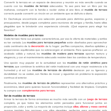
Convertir la terraza en un espacio de descanso y reunión es más sencillo cuando se
cuenta con los
muebles de terraza
adecuados. Ya sea para leer un libro por las
mañanas, compartir con la familia o recibir visitas al aire libre, el
mueble de terraza
correcto puede convertir un rincón en un ambiente que se disfruta a diario.
En Oechsle.pe encontrarás una selección pensada para distintos gustos, espacios y
presupuestos; desde juegos completos para reuniones de amigos y familia, hasta sillas
plegables que te brindarán una experiencia cómoda. ¿Qué esperas para elegir tus
favoritos?
Modelos de muebles para terraza
Cada terraza tiene sus propias características, por eso la oferta de materiales y estilos
es tan variada. Los
muebles para terrazas pequeñas
están diseñados para aprovechar
cada centímetro de la
decoración
de tu hogar: perfiles compactos, diseños apilables y
proporciones equilibradas que no sobrecargan el ambiente. Para quienes prefieren un
acabado cálido y natural, los
muebles de madera para terrazas
aportan textura y
elegancia, y con el mantenimiento adecuado resisten bien los cambios de temperatura.
Una opción muy popular en la actualidad son los
muebles de ratán sintético para
terrazas
, que combinan la estética del ratán tradicional con una mayor resistencia a la
humedad y al sol. Los
muebles de terrazas de aluminio
destacan por su ligereza y
durabilidad: no se oxidan, son fáciles de mover y aguantan sin problema la exposición
continua al exterior.
Finalmente, los
muebles de terraza de plástico
representan una alternativa práctica y
económica, ideal para quienes buscan funcionalidad y facilidad de limpieza. Completa
tu compra con
complementos para terraza
.
Set de muebles de terraza
Armar la terraza de forma armoniosa es mucho más sencillo con un
juego de terraza
completo, ya que todos los elementos están pensados para funcionar juntos en
proporción, color y estilo. La mayoría de conjuntos incluye
sillas
,
sillones
y
mesa central
,
aunque también hay opciones con sillas plegables, perfectas para acomodar más