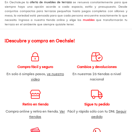
En Oechsle.pe la
oferta de muebles de terraza
se renueva constantemente para que
siempre haya una opción acorde a cada espacio, estilo y presupuesto. Desde
conjuntos compactos para terrazas pequeñas hasta juegos completos con sillones y
mesa, la variedad está pensada para que cada persona encuentre exactamente lo que
necesita. Ingresa a nuestra tienda online y elige los
muebles
que transformarán tu
terraza en el ambiente que siempre quisiste tener.
¡Descubre y compra en Oechsle!
Compra fácil y seguro
Cambios y devoluciones
En solo 6 simples pasos,
ve nuestro
En nuestras 26 tiendas a nivel
video
nacional
Retiro en tienda
Sigue tu pedido
Compra online y retira en tienda.
Ver
Fácil y rápido sólo con tu DNI.
Seguir
tiendas
pedido