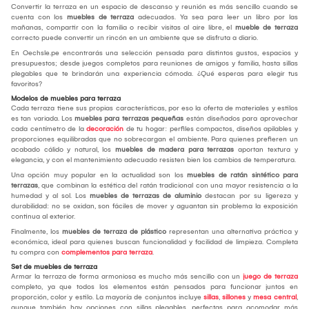
Convertir la terraza en un espacio de descanso y reunión es más sencillo cuando se
cuenta con los
muebles de terraza
adecuados. Ya sea para leer un libro por las
mañanas, compartir con la familia o recibir visitas al aire libre, el
mueble de terraza
correcto puede convertir un rincón en un ambiente que se disfruta a diario.
En Oechsle.pe encontrarás una selección pensada para distintos gustos, espacios y
presupuestos; desde juegos completos para reuniones de amigos y familia, hasta sillas
plegables que te brindarán una experiencia cómoda. ¿Qué esperas para elegir tus
favoritos?
Modelos de muebles para terraza
Cada terraza tiene sus propias características, por eso la oferta de materiales y estilos
es tan variada. Los
muebles para terrazas pequeñas
están diseñados para aprovechar
cada centímetro de la
decoración
de tu hogar: perfiles compactos, diseños apilables y
proporciones equilibradas que no sobrecargan el ambiente. Para quienes prefieren un
acabado cálido y natural, los
muebles de madera para terrazas
aportan textura y
elegancia, y con el mantenimiento adecuado resisten bien los cambios de temperatura.
Una opción muy popular en la actualidad son los
muebles de ratán sintético para
terrazas
, que combinan la estética del ratán tradicional con una mayor resistencia a la
humedad y al sol. Los
muebles de terrazas de aluminio
destacan por su ligereza y
durabilidad: no se oxidan, son fáciles de mover y aguantan sin problema la exposición
continua al exterior.
Finalmente, los
muebles de terraza de plástico
representan una alternativa práctica y
económica, ideal para quienes buscan funcionalidad y facilidad de limpieza. Completa
tu compra con
complementos para terraza
.
Set de muebles de terraza
Armar la terraza de forma armoniosa es mucho más sencillo con un
juego de terraza
completo, ya que todos los elementos están pensados para funcionar juntos en
proporción, color y estilo. La mayoría de conjuntos incluye
sillas
,
sillones
y
mesa central
,
aunque también hay opciones con sillas plegables, perfectas para acomodar más