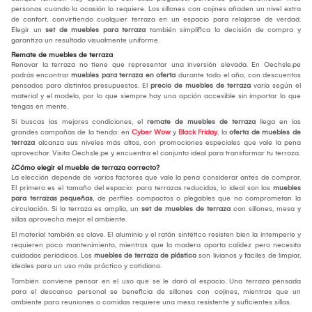
personas cuando la ocasión lo requiere. Los sillones con cojines añaden un nivel extra
de confort, convirtiendo cualquier terraza en un espacio para relajarse de verdad.
Elegir un
set de muebles para terraza
también simplifica la decisión de compra y
garantiza un resultado visualmente uniforme.
Remate de muebles de terraza
Renovar la terraza no tiene que representar una inversión elevada. En Oechsle.pe
podrás encontrar
muebles para terraza en oferta
durante todo el año, con descuentos
pensados para distintos presupuestos. El
precio de muebles de terraza
varía según el
material y el modelo, por lo que siempre hay una opción accesible sin importar lo que
tengas en mente.
Si buscas las mejores condiciones, el
remate de muebles de terraza
llega en las
grandes campañas de la tienda: en
Cyber Wow
y
Black Friday
, la
oferta de muebles de
terraza
alcanza sus niveles más altos, con promociones especiales que vale la pena
aprovechar. Visita Oechsle.pe y encuentra el conjunto ideal para transformar tu terraza.
¿Cómo elegir el mueble de terraza correcto?
La elección depende de varios factores que vale la pena considerar antes de comprar.
El primero es el tamaño del espacio: para terrazas reducidas, lo ideal son los
muebles
para terrazas pequeñas
, de perfiles compactos o plegables que no comprometan la
circulación. Si la terraza es amplia, un
set de muebles de terraza
con sillones, mesa y
sillas aprovecha mejor el ambiente.
El material también es clave. El aluminio y el ratán sintético resisten bien la intemperie y
requieren poco mantenimiento, mientras que la madera aporta calidez pero necesita
cuidados periódicos. Los
muebles de terraza de plástico
son livianos y fáciles de limpiar,
ideales para un uso más práctico y cotidiano.
También conviene pensar en el uso que se le dará al espacio. Una terraza pensada
para el descanso personal se beneficia de sillones con cojines, mientras que un
ambiente para reuniones o comidas requiere una mesa resistente y suficientes sillas.