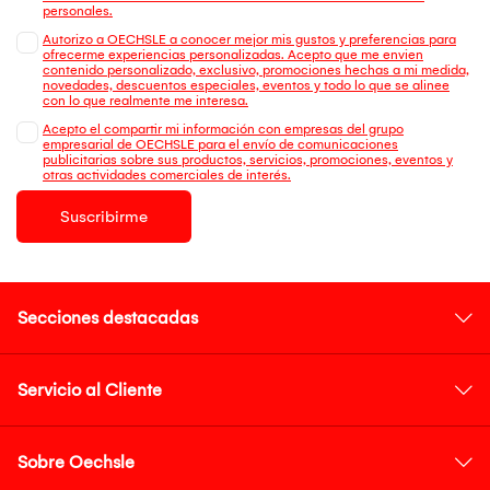
personales.
Autorizo a OECHSLE a conocer mejor mis gustos y preferencias para
ofrecerme experiencias personalizadas. Acepto que me envien
contenido personalizado, exclusivo, promociones hechas a mi medida,
novedades, descuentos especiales, eventos y todo lo que se alinee
con lo que realmente me interesa.
Acepto el compartir mi información con empresas del grupo
empresarial de OECHSLE para el envío de comunicaciones
publicitarias sobre sus productos, servicios, promociones, eventos y
otras actividades comerciales de interés.
Suscribirme
Secciones destacadas
Servicio al Cliente
Sobre Oechsle