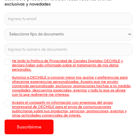
exclusivas y novedades
He leído la Política de Privacidad de Canales Digitales OECHSLE y
declaro haber sido informado sobre el tratamiento de mis datos
personales.
Autorizo a OECHSLE a conocer mejor mis gustos y preferencias para
ofrecerme experiencias personalizadas. Acepto que me envien
contenido personalizado, exclusivo, promociones hechas a mi medida,
novedades, descuentos especiales, eventos y todo lo que se alinee
con lo que realmente me interesa.
Acepto el compartir mi información con empresas del grupo
empresarial de OECHSLE para el envío de comunicaciones
publicitarias sobre sus productos, servicios, promociones, eventos y
otras actividades comerciales de interés.
Suscribirme