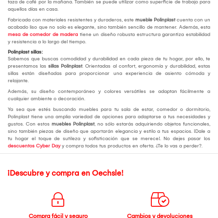
taza de café por la mañana. También se puede utilizar como superficie de trabajo para
aquellos días en casa.
Fabricada con materiales resistentes y duraderos, este
mueble Polinplast
cuenta con un
acabado liso que no solo es elegante, sino también sencillo de mantener. Además, esta
mesa de comedor de madera
tiene un diseño robusta estructura garantiza estabilidad
y resistencia a lo largo del tiempo.
Polinplast sillas:
Sabemos que buscas comodidad y durabilidad en cada pieza de tu hogar, por ello, te
presentamos las
sillas Polinplast
. Orientadas al confort, ergonomía y durabilidad, estas
sillas están diseñadas para proporcionar una experiencia de asiento cómoda y
relajante.
Además, su diseño contemporáneo y colores versátiles se adaptan fácilmente a
cualquier ambiente o decoración.
Ya sea que estés buscando muebles para tu sala de estar, comedor o dormitorio,
Polinplast tiene una amplia variedad de opciones para adaptarse a tus necesidades y
gustos. Con estos
muebles Polinplast
, no sólo estarás adquiriendo objetos funcionales,
sino también piezas de diseño que aportarán elegancia y estilo a tus espacios. ¡Dale a
tu hogar el toque de sutileza y sofisticación que se merece!. No dejes pasar los
descuentos Cyber Day
y compra todos tus productos en oferta. ¿Te lo vas a perder?.
¡Descubre y compra en Oechsle!
Compra fácil y seguro
Cambios y devoluciones