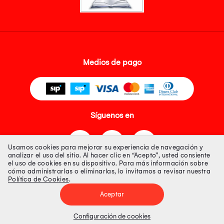
Medios de pago
Síguenos en
Usamos cookies para mejorar su experiencia de navegación y
analizar el uso del sitio. Al hacer clic en “Acepto”, usted consiente
el uso de cookies en su dispositivo. Para más información sobre
cómo administrarlas o eliminarlas, lo invitamos a revisar nuestra
Política de Cookies
.
Tienda 100% Segura
Aceptar
Tiendas Peruanas S.A. R.U.C. Nº 20493020618. Todos los derechos
reservados. Av. Aviación 2405 Piso 3, San Borja
Configuración de cookies
Precios disponibles solo en www.oechsle.pe. Precios online publicados