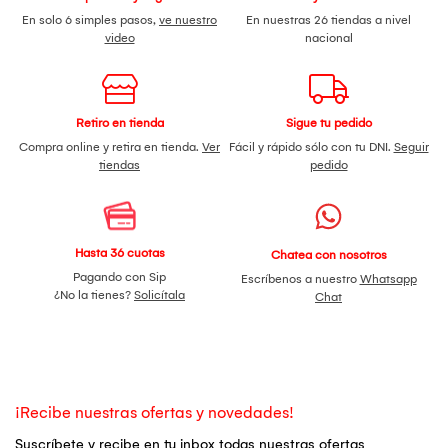
En solo 6 simples pasos,
ve nuestro
En nuestras 26 tiendas a nivel
video
nacional
Retiro en tienda
Sigue tu pedido
Compra online y retira en tienda.
Ver
Fácil y rápido sólo con tu DNI.
Seguir
tiendas
pedido
Hasta 36 cuotas
Chatea con nosotros
Pagando con Sip
Escríbenos a nuestro
Whatsapp
¿No la tienes?
Solicítala
Chat
¡Recibe nuestras ofertas y novedades!
Suscríbete y recibe en tu inbox todas nuestras ofertas