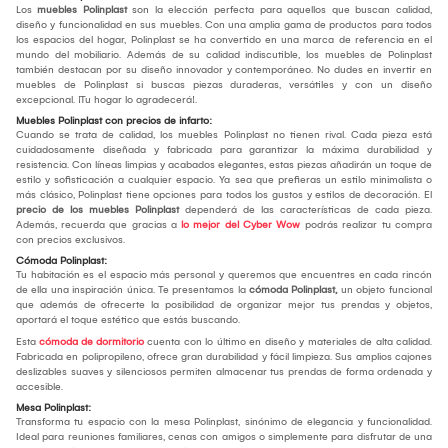
Los
muebles Polinplast
son la elección perfecta para aquellos que buscan calidad,
diseño y funcionalidad en sus muebles. Con una amplia gama de productos para todos
los espacios del hogar, Polinplast se ha convertido en una marca de referencia en el
mundo del mobiliario. Además de su calidad indiscutible, los muebles de Polinplast
también destacan por su diseño innovador y contemporáneo. No dudes en invertir en
muebles de Polinplast si buscas piezas duraderas, versátiles y con un diseño
excepcional. ¡Tu hogar lo agradecerá!.
Muebles Polinplast con precios de infarto:
Cuando se trata de calidad, los muebles Polinplast no tienen rival. Cada pieza está
cuidadosamente diseñada y fabricada para garantizar la máxima durabilidad y
resistencia. Con líneas limpias y acabados elegantes, estas piezas añadirán un toque de
estilo y sofisticación a cualquier espacio. Ya sea que prefieras un estilo minimalista o
más clásico, Polinplast tiene opciones para todos los gustos y estilos de decoración. El
precio de los muebles Polinplast
dependerá de las características de cada pieza.
Además, recuerda que gracias a
lo mejor del Cyber Wow
podrás realizar tu compra
con precios exclusivos.
Cómoda Polinplast:
Tu habitación es el espacio más personal y queremos que encuentres en cada rincón
de ella una inspiración única. Te presentamos la
cómoda Polinplast,
un objeto funcional
que además de ofrecerte la posibilidad de organizar mejor tus prendas y objetos,
aportará el toque estético que estás buscando.
Esta
cómoda de dormitorio
cuenta con lo último en diseño y materiales de alta calidad.
Fabricada en polipropileno, ofrece gran durabilidad y fácil limpieza. Sus amplios cajones
deslizables suaves y silenciosos permiten almacenar tus prendas de forma ordenada y
accesible.
Mesa Polinplast:
Transforma tu espacio con la mesa Polinplast, sinónimo de elegancia y funcionalidad.
Ideal para reuniones familiares, cenas con amigos o simplemente para disfrutar de una