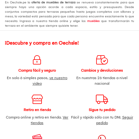
En Oechsle.pe la
oferta de muebles de terraza
se renueva constantemente para que
siempre haya una opción acorde a cada espacio, estilo y presupuesto. Desde
conjuntos compactos para terrazas pequeñas hasta juegos completos con sillones y
mesa, la variedad está pensada para que cada persona encuentre exactamente lo que
necesita. Ingresa a nuestra tienda online y elige los
muebles
que transformarán tu
terraza en el ambiente que siempre quisiste tener.
¡Descubre y compra en Oechsle!
Compra fácil y seguro
Cambios y devoluciones
En solo 6 simples pasos,
ve nuestro
En nuestras 26 tiendas a nivel
video
nacional
Retiro en tienda
Sigue tu pedido
Compra online y retira en tienda.
Ver
Fácil y rápido sólo con tu DNI.
Seguir
tiendas
pedido