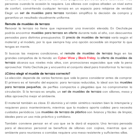
personas cuando la ocasión lo requiere. Los sillones con cojines añaden un nivel extra
de confort, convirtiendo cualquier terraza en un espacio para relajarse de verdad.
Elegir un
set de muebles para terraza
también simplifica la decisión de compra y
garantiza un resultado visualmente uniforme.
Remate de muebles de terraza
Renovar la terraza no tiene que representar una inversión elevada. En Oechsle.pe
podrás encontrar
muebles para terraza en oferta
durante todo el año, con descuentos
pensados para distintos presupuestos. El
precio de muebles de terraza
varía según el
material y el modelo, por lo que siempre hay una opción accesible sin importar lo que
tengas en mente.
Si buscas las mejores condiciones, el
remate de muebles de terraza
llega en las
grandes campañas de la tienda: en
Cyber Wow
y
Black Friday
, la
oferta de muebles de
terraza
alcanza sus niveles más altos, con promociones especiales que vale la pena
aprovechar. Visita Oechsle.pe y encuentra el conjunto ideal para transformar tu terraza.
¿Cómo elegir el mueble de terraza correcto?
La elección depende de varios factores que vale la pena considerar antes de comprar.
El primero es el tamaño del espacio: para terrazas reducidas, lo ideal son los
muebles
para terrazas pequeñas
, de perfiles compactos o plegables que no comprometan la
circulación. Si la terraza es amplia, un
set de muebles de terraza
con sillones, mesa y
sillas aprovecha mejor el ambiente.
El material también es clave. El aluminio y el ratán sintético resisten bien la intemperie y
requieren poco mantenimiento, mientras que la madera aporta calidez pero necesita
cuidados periódicos. Los
muebles de terraza de plástico
son livianos y fáciles de limpiar,
ideales para un uso más práctico y cotidiano.
También conviene pensar en el uso que se le dará al espacio. Una terraza pensada
para el descanso personal se beneficia de sillones con cojines, mientras que un
ambiente para reuniones o comidas requiere una mesa resistente y suficientes sillas.