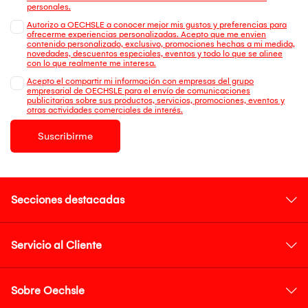
personales.
Autorizo a OECHSLE a conocer mejor mis gustos y preferencias para
ofrecerme experiencias personalizadas. Acepto que me envien
contenido personalizado, exclusivo, promociones hechas a mi medida,
novedades, descuentos especiales, eventos y todo lo que se alinee
con lo que realmente me interesa.
Acepto el compartir mi información con empresas del grupo
empresarial de OECHSLE para el envío de comunicaciones
publicitarias sobre sus productos, servicios, promociones, eventos y
otras actividades comerciales de interés.
Suscribirme
Secciones destacadas
Servicio al Cliente
Sobre Oechsle