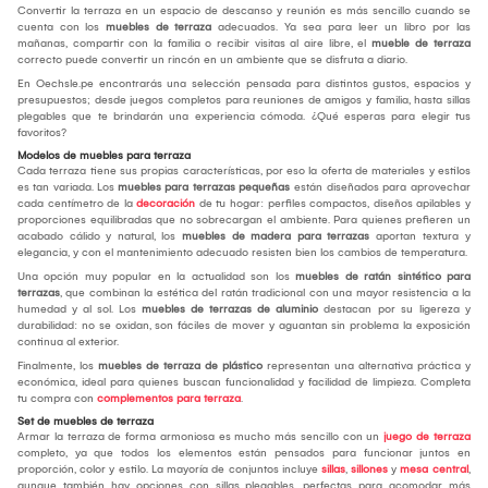
Convertir la terraza en un espacio de descanso y reunión es más sencillo cuando se
cuenta con los
muebles de terraza
adecuados. Ya sea para leer un libro por las
mañanas, compartir con la familia o recibir visitas al aire libre, el
mueble de terraza
correcto puede convertir un rincón en un ambiente que se disfruta a diario.
En Oechsle.pe encontrarás una selección pensada para distintos gustos, espacios y
presupuestos; desde juegos completos para reuniones de amigos y familia, hasta sillas
plegables que te brindarán una experiencia cómoda. ¿Qué esperas para elegir tus
favoritos?
Modelos de muebles para terraza
Cada terraza tiene sus propias características, por eso la oferta de materiales y estilos
es tan variada. Los
muebles para terrazas pequeñas
están diseñados para aprovechar
cada centímetro de la
decoración
de tu hogar: perfiles compactos, diseños apilables y
proporciones equilibradas que no sobrecargan el ambiente. Para quienes prefieren un
acabado cálido y natural, los
muebles de madera para terrazas
aportan textura y
elegancia, y con el mantenimiento adecuado resisten bien los cambios de temperatura.
Una opción muy popular en la actualidad son los
muebles de ratán sintético para
terrazas
, que combinan la estética del ratán tradicional con una mayor resistencia a la
humedad y al sol. Los
muebles de terrazas de aluminio
destacan por su ligereza y
durabilidad: no se oxidan, son fáciles de mover y aguantan sin problema la exposición
continua al exterior.
Finalmente, los
muebles de terraza de plástico
representan una alternativa práctica y
económica, ideal para quienes buscan funcionalidad y facilidad de limpieza. Completa
tu compra con
complementos para terraza
.
Set de muebles de terraza
Armar la terraza de forma armoniosa es mucho más sencillo con un
juego de terraza
completo, ya que todos los elementos están pensados para funcionar juntos en
proporción, color y estilo. La mayoría de conjuntos incluye
sillas
,
sillones
y
mesa central
,
aunque también hay opciones con sillas plegables, perfectas para acomodar más