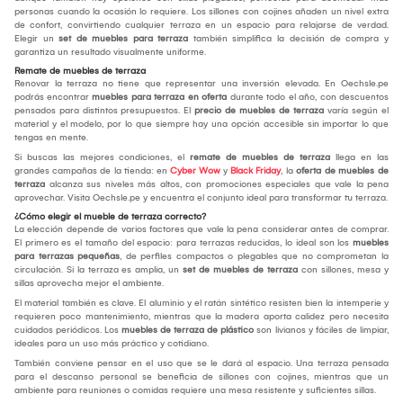
personas cuando la ocasión lo requiere. Los sillones con cojines añaden un nivel extra
de confort, convirtiendo cualquier terraza en un espacio para relajarse de verdad.
Elegir un
set de muebles para terraza
también simplifica la decisión de compra y
garantiza un resultado visualmente uniforme.
Remate de muebles de terraza
Renovar la terraza no tiene que representar una inversión elevada. En Oechsle.pe
podrás encontrar
muebles para terraza en oferta
durante todo el año, con descuentos
pensados para distintos presupuestos. El
precio de muebles de terraza
varía según el
material y el modelo, por lo que siempre hay una opción accesible sin importar lo que
tengas en mente.
Si buscas las mejores condiciones, el
remate de muebles de terraza
llega en las
grandes campañas de la tienda: en
Cyber Wow
y
Black Friday
, la
oferta de muebles de
terraza
alcanza sus niveles más altos, con promociones especiales que vale la pena
aprovechar. Visita Oechsle.pe y encuentra el conjunto ideal para transformar tu terraza.
¿Cómo elegir el mueble de terraza correcto?
La elección depende de varios factores que vale la pena considerar antes de comprar.
El primero es el tamaño del espacio: para terrazas reducidas, lo ideal son los
muebles
para terrazas pequeñas
, de perfiles compactos o plegables que no comprometan la
circulación. Si la terraza es amplia, un
set de muebles de terraza
con sillones, mesa y
sillas aprovecha mejor el ambiente.
El material también es clave. El aluminio y el ratán sintético resisten bien la intemperie y
requieren poco mantenimiento, mientras que la madera aporta calidez pero necesita
cuidados periódicos. Los
muebles de terraza de plástico
son livianos y fáciles de limpiar,
ideales para un uso más práctico y cotidiano.
También conviene pensar en el uso que se le dará al espacio. Una terraza pensada
para el descanso personal se beneficia de sillones con cojines, mientras que un
ambiente para reuniones o comidas requiere una mesa resistente y suficientes sillas.