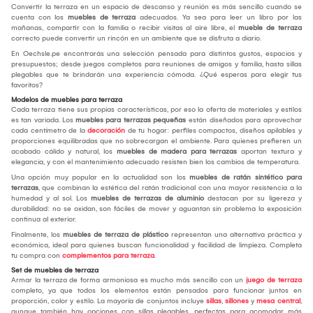
Convertir la terraza en un espacio de descanso y reunión es más sencillo cuando se
cuenta con los
muebles de terraza
adecuados. Ya sea para leer un libro por las
mañanas, compartir con la familia o recibir visitas al aire libre, el
mueble de terraza
correcto puede convertir un rincón en un ambiente que se disfruta a diario.
En Oechsle.pe encontrarás una selección pensada para distintos gustos, espacios y
presupuestos; desde juegos completos para reuniones de amigos y familia, hasta sillas
plegables que te brindarán una experiencia cómoda. ¿Qué esperas para elegir tus
favoritos?
Modelos de muebles para terraza
Cada terraza tiene sus propias características, por eso la oferta de materiales y estilos
es tan variada. Los
muebles para terrazas pequeñas
están diseñados para aprovechar
cada centímetro de la
decoración
de tu hogar: perfiles compactos, diseños apilables y
proporciones equilibradas que no sobrecargan el ambiente. Para quienes prefieren un
acabado cálido y natural, los
muebles de madera para terrazas
aportan textura y
elegancia, y con el mantenimiento adecuado resisten bien los cambios de temperatura.
Una opción muy popular en la actualidad son los
muebles de ratán sintético para
terrazas
, que combinan la estética del ratán tradicional con una mayor resistencia a la
humedad y al sol. Los
muebles de terrazas de aluminio
destacan por su ligereza y
durabilidad: no se oxidan, son fáciles de mover y aguantan sin problema la exposición
continua al exterior.
Finalmente, los
muebles de terraza de plástico
representan una alternativa práctica y
económica, ideal para quienes buscan funcionalidad y facilidad de limpieza. Completa
tu compra con
complementos para terraza
.
Set de muebles de terraza
Armar la terraza de forma armoniosa es mucho más sencillo con un
juego de terraza
completo, ya que todos los elementos están pensados para funcionar juntos en
proporción, color y estilo. La mayoría de conjuntos incluye
sillas
,
sillones
y
mesa central
,
aunque también hay opciones con sillas plegables, perfectas para acomodar más