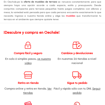
En Oechsle.pe la
oferta de muebles de terraza
se renueva constantemente para que
siempre haya una opción acorde a cada espacio, estilo y presupuesto. Desde
conjuntos compactos para terrazas pequeñas hasta juegos completos con sillones y
mesa, la variedad está pensada para que cada persona encuentre exactamente lo que
necesita. Ingresa a nuestra tienda online y elige los
muebles
que transformarán tu
terraza en el ambiente que siempre quisiste tener.
¡Descubre y compra en Oechsle!
Compra fácil y seguro
Cambios y devoluciones
En solo 6 simples pasos,
ve nuestro
En nuestras 26 tiendas a nivel
video
nacional
Retiro en tienda
Sigue tu pedido
Compra online y retira en tienda.
Ver
Fácil y rápido sólo con tu DNI.
Seguir
tiendas
pedido