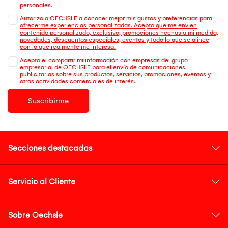
personales.
Autorizo a OECHSLE a conocer mejor mis gustos y preferencias para
ofrecerme experiencias personalizadas. Acepto que me envien
contenido personalizado, exclusivo, promociones hechas a mi medida,
novedades, descuentos especiales, eventos y todo lo que se alinee
con lo que realmente me interesa.
Acepto el compartir mi información con empresas del grupo
empresarial de OECHSLE para el envío de comunicaciones
publicitarias sobre sus productos, servicios, promociones, eventos y
otras actividades comerciales de interés.
Suscribirme
Secciones destacadas
Servicio al Cliente
Sobre Oechsle