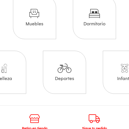
Muebles
Dormitorio
elleza
Deportes
Infant
Retiro en tienda
Sigue tu pedido