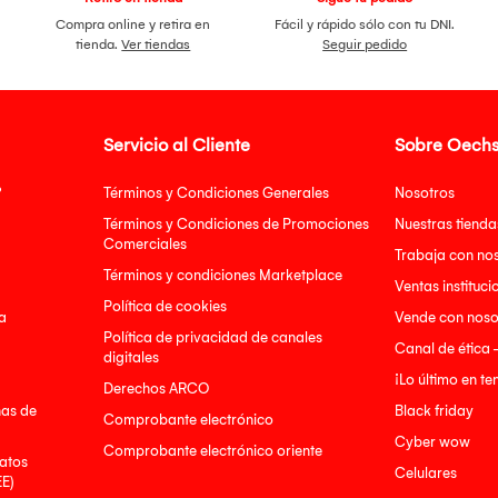
Compra online y retira en
Fácil y rápido sólo con tu DNI.
tienda.
Ver tiendas
Seguir pedido
Servicio al Cliente
Sobre Oechs
?
Términos y Condiciones Generales
Nosotros
Términos y Condiciones de Promociones
Nuestras tienda
Comerciales
Trabaja con no
Términos y condiciones Marketplace
Ventas instituci
Política de cookies
a
Vende con noso
Política de privacidad de canales
Canal de ética 
digitales
¡Lo último en t
Derechos ARCO
nas de
Black friday
Comprobante electrónico
Cyber wow
Comprobante electrónico oriente
atos
Celulares
EE)