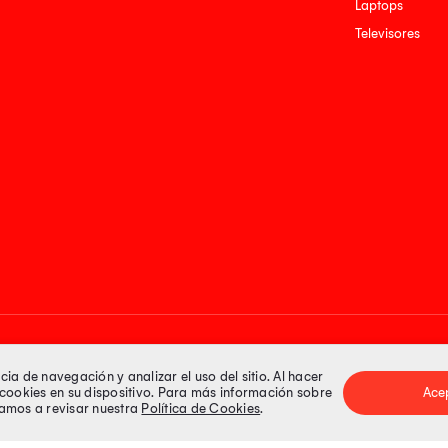
Laptops
Televisores
Medios de pago
a de navegación y analizar el uso del sitio. Al hacer
e cookies en su dispositivo. Para más información sobre
Ace
itamos a revisar nuestra
Política de Cookies
.