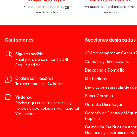
En solo 6 simples pasos,
ve
En nuestras 26 tiendas a nivel
nuestro video
nacional
Contáctanos
Secciones destacadas
¿Cómo comprar en Oechsle
Sigue tu pedido
Facil y rápido solo con tu DNI
Cambios y devoluciones
Seguir pedido
Despacho a Domicilio
Chatea con nosotros
Mis Pedidos
Te atendemos las 24 horas
Devoluciones sin salir de cas
Super Garantía
Visítanos
Revisa aquí nuestros horarios y
Garantía Decohogar
tiendas disponibles a nivel nacional
Garantía en Electro y Máqui
Ver tiendas
Deporte
Gestión de Residuos de Apar
Eléctricos y Electrónicos (RA