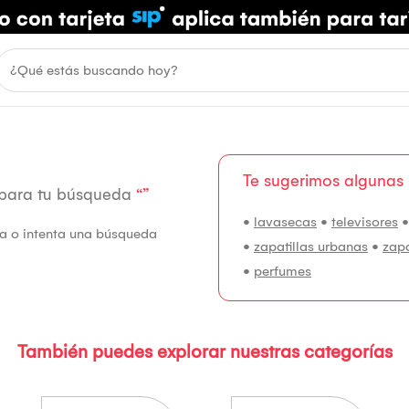
Te sugerimos algunas
 para tu búsqueda
“”
•
lavasecas
•
televisores
fía o intenta una búsqueda
•
zapatillas urbanas
•
zap
•
perfumes
También puedes explorar nuestras categorías