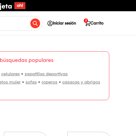
0
Iniciar sesión
Carrito
 búsquedas populares
•
celulares
•
zapatillas deportivas
atos mujer
•
sofas
•
roperos
•
casacas y abrigos