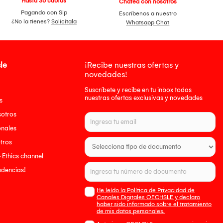
Hasta 36 cuotas
Chatea con nosotros
Pagando con Sip
Escríbenos a nuestro
¿No la tienes?
Solicítala
Whatsapp Chat
le
¡Recibe nuestras ofertas y
novedades!
Suscríbete y recibe en tu inbox todas
nuestras ofertas exclusivas y novedades
s
sotros
onales
tros
- Ethics channel
endencias!
He leído la Política de Privacidad de
Canales Digitales OECHSLE y declaro
haber sido informado sobre el tratamiento
de mis datos personales.