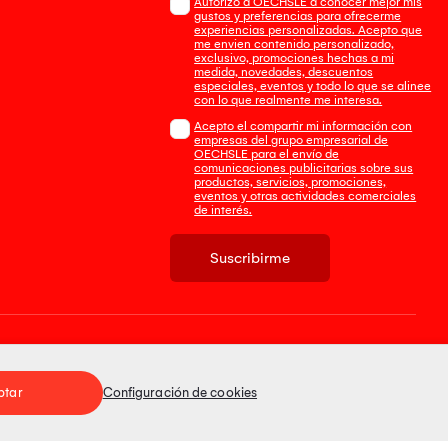
Autorizo a OECHSLE a conocer mejor mis
gustos y preferencias para ofrecerme
experiencias personalizadas. Acepto que
me envien contenido personalizado,
exclusivo, promociones hechas a mi
medida, novedades, descuentos
especiales, eventos y todo lo que se alinee
con lo que realmente me interesa.
Acepto el compartir mi información con
empresas del grupo empresarial de
OECHSLE para el envío de
comunicaciones publicitarias sobre sus
productos, servicios, promociones,
eventos y otras actividades comerciales
de interés.
Suscribirme
Tienda 100% Segura
ptar
Configuración de cookies