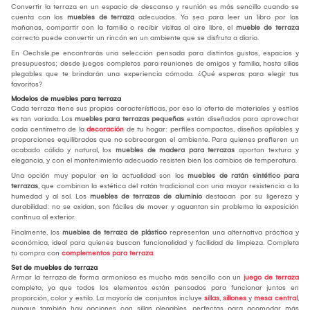
Convertir la terraza en un espacio de descanso y reunión es más sencillo cuando se
cuenta con los
muebles de terraza
adecuados. Ya sea para leer un libro por las
mañanas, compartir con la familia o recibir visitas al aire libre, el
mueble de terraza
correcto puede convertir un rincón en un ambiente que se disfruta a diario.
En Oechsle.pe encontrarás una selección pensada para distintos gustos, espacios y
presupuestos; desde juegos completos para reuniones de amigos y familia, hasta sillas
plegables que te brindarán una experiencia cómoda. ¿Qué esperas para elegir tus
favoritos?
Modelos de muebles para terraza
Cada terraza tiene sus propias características, por eso la oferta de materiales y estilos
es tan variada. Los
muebles para terrazas pequeñas
están diseñados para aprovechar
cada centímetro de la
decoración
de tu hogar: perfiles compactos, diseños apilables y
proporciones equilibradas que no sobrecargan el ambiente. Para quienes prefieren un
acabado cálido y natural, los
muebles de madera para terrazas
aportan textura y
elegancia, y con el mantenimiento adecuado resisten bien los cambios de temperatura.
Una opción muy popular en la actualidad son los
muebles de ratán sintético para
terrazas
, que combinan la estética del ratán tradicional con una mayor resistencia a la
humedad y al sol. Los
muebles de terrazas de aluminio
destacan por su ligereza y
durabilidad: no se oxidan, son fáciles de mover y aguantan sin problema la exposición
continua al exterior.
Finalmente, los
muebles de terraza de plástico
representan una alternativa práctica y
económica, ideal para quienes buscan funcionalidad y facilidad de limpieza. Completa
tu compra con
complementos para terraza
.
Set de muebles de terraza
Armar la terraza de forma armoniosa es mucho más sencillo con un
juego de terraza
completo, ya que todos los elementos están pensados para funcionar juntos en
proporción, color y estilo. La mayoría de conjuntos incluye
sillas
,
sillones
y
mesa central
,
aunque también hay opciones con sillas plegables, perfectas para acomodar más