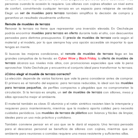
personas cuando la ocasión lo requiere. Los sillones con cojines añaden un nivel extra
de confort, convirtiendo cualquier terraza en un espacio para relajarse de verdad.
Elegir un
set de muebles para terraza
también simplifica la decisión de compra y
garantiza un resultado visualmente uniforme.
Remate de muebles de terraza
Renovar la terraza no tiene que representar una inversión elevada. En Oechsle.pe
podrás encontrar
muebles para terraza en oferta
durante todo el año, con descuentos
pensados para distintos presupuestos. El
precio de muebles de terraza
varía según el
material y el modelo, por lo que siempre hay una opción accesible sin importar lo que
tengas en mente.
Si buscas las mejores condiciones, el
remate de muebles de terraza
llega en las
grandes campañas de la tienda: en
Cyber Wow
y
Black Friday
, la
oferta de muebles de
terraza
alcanza sus niveles más altos, con promociones especiales que vale la pena
aprovechar. Visita Oechsle.pe y encuentra el conjunto ideal para transformar tu terraza.
¿Cómo elegir el mueble de terraza correcto?
La elección depende de varios factores que vale la pena considerar antes de comprar.
El primero es el tamaño del espacio: para terrazas reducidas, lo ideal son los
muebles
para terrazas pequeñas
, de perfiles compactos o plegables que no comprometan la
circulación. Si la terraza es amplia, un
set de muebles de terraza
con sillones, mesa y
sillas aprovecha mejor el ambiente.
El material también es clave. El aluminio y el ratán sintético resisten bien la intemperie y
requieren poco mantenimiento, mientras que la madera aporta calidez pero necesita
cuidados periódicos. Los
muebles de terraza de plástico
son livianos y fáciles de limpiar,
ideales para un uso más práctico y cotidiano.
También conviene pensar en el uso que se le dará al espacio. Una terraza pensada
para el descanso personal se beneficia de sillones con cojines, mientras que un
ambiente para reuniones o comidas requiere una mesa resistente y suficientes sillas.