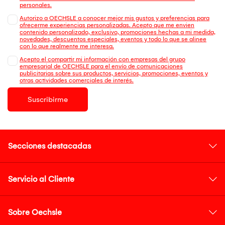
personales.
Autorizo a OECHSLE a conocer mejor mis gustos y preferencias para
ofrecerme experiencias personalizadas. Acepto que me envien
contenido personalizado, exclusivo, promociones hechas a mi medida,
novedades, descuentos especiales, eventos y todo lo que se alinee
con lo que realmente me interesa.
Acepto el compartir mi información con empresas del grupo
empresarial de OECHSLE para el envío de comunicaciones
publicitarias sobre sus productos, servicios, promociones, eventos y
otras actividades comerciales de interés.
Suscribirme
Secciones destacadas
Servicio al Cliente
Sobre Oechsle