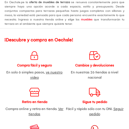
En Oechsle.pe la
oferta de muebles de terraza
se renueva constantemente para que
siempre haya una opción acorde a cada espacio, estilo y presupuesto. Desde
conjuntos compactos para terrazas pequeñas hasta juegos completos con sillones y
mesa, la variedad está pensada para que cada persona encuentre exactamente lo que
necesita. Ingresa a nuestra tienda online y elige los
muebles
que transformarán tu
terraza en el ambiente que siempre quisiste tener.
¡Descubre y compra en Oechsle!
Compra fácil y seguro
Cambios y devoluciones
En solo 6 simples pasos,
ve nuestro
En nuestras 26 tiendas a nivel
video
nacional
Retiro en tienda
Sigue tu pedido
Compra online y retira en tienda.
Ver
Fácil y rápido sólo con tu DNI.
Seguir
tiendas
pedido