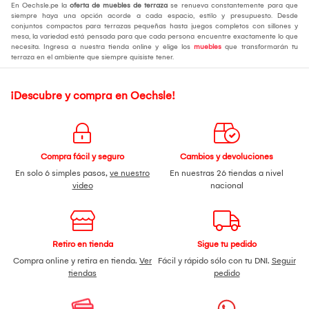
En Oechsle.pe la
oferta de muebles de terraza
se renueva constantemente para que
siempre haya una opción acorde a cada espacio, estilo y presupuesto. Desde
conjuntos compactos para terrazas pequeñas hasta juegos completos con sillones y
mesa, la variedad está pensada para que cada persona encuentre exactamente lo que
necesita. Ingresa a nuestra tienda online y elige los
muebles
que transformarán tu
terraza en el ambiente que siempre quisiste tener.
¡Descubre y compra en Oechsle!
Compra fácil y seguro
Cambios y devoluciones
En solo 6 simples pasos,
ve nuestro
En nuestras 26 tiendas a nivel
video
nacional
Retiro en tienda
Sigue tu pedido
Compra online y retira en tienda.
Ver
Fácil y rápido sólo con tu DNI.
Seguir
tiendas
pedido