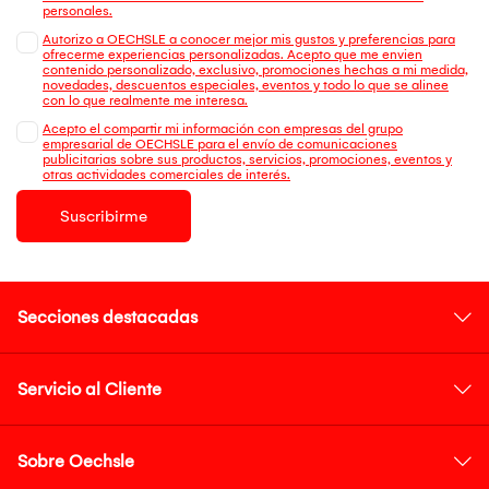
personales.
Autorizo a OECHSLE a conocer mejor mis gustos y preferencias para
ofrecerme experiencias personalizadas. Acepto que me envien
contenido personalizado, exclusivo, promociones hechas a mi medida,
novedades, descuentos especiales, eventos y todo lo que se alinee
con lo que realmente me interesa.
Acepto el compartir mi información con empresas del grupo
empresarial de OECHSLE para el envío de comunicaciones
publicitarias sobre sus productos, servicios, promociones, eventos y
otras actividades comerciales de interés.
Suscribirme
Secciones destacadas
Servicio al Cliente
Sobre Oechsle