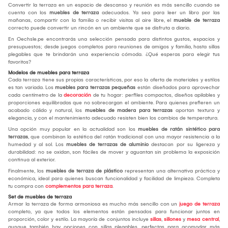
Convertir la terraza en un espacio de descanso y reunión es más sencillo cuando se
cuenta con los
muebles de terraza
adecuados. Ya sea para leer un libro por las
mañanas, compartir con la familia o recibir visitas al aire libre, el
mueble de terraza
correcto puede convertir un rincón en un ambiente que se disfruta a diario.
En Oechsle.pe encontrarás una selección pensada para distintos gustos, espacios y
presupuestos; desde juegos completos para reuniones de amigos y familia, hasta sillas
plegables que te brindarán una experiencia cómoda. ¿Qué esperas para elegir tus
favoritos?
Modelos de muebles para terraza
Cada terraza tiene sus propias características, por eso la oferta de materiales y estilos
es tan variada. Los
muebles para terrazas pequeñas
están diseñados para aprovechar
cada centímetro de la
decoración
de tu hogar: perfiles compactos, diseños apilables y
proporciones equilibradas que no sobrecargan el ambiente. Para quienes prefieren un
acabado cálido y natural, los
muebles de madera para terrazas
aportan textura y
elegancia, y con el mantenimiento adecuado resisten bien los cambios de temperatura.
Una opción muy popular en la actualidad son los
muebles de ratán sintético para
terrazas
, que combinan la estética del ratán tradicional con una mayor resistencia a la
humedad y al sol. Los
muebles de terrazas de aluminio
destacan por su ligereza y
durabilidad: no se oxidan, son fáciles de mover y aguantan sin problema la exposición
continua al exterior.
Finalmente, los
muebles de terraza de plástico
representan una alternativa práctica y
económica, ideal para quienes buscan funcionalidad y facilidad de limpieza. Completa
tu compra con
complementos para terraza
.
Set de muebles de terraza
Armar la terraza de forma armoniosa es mucho más sencillo con un
juego de terraza
completo, ya que todos los elementos están pensados para funcionar juntos en
proporción, color y estilo. La mayoría de conjuntos incluye
sillas
,
sillones
y
mesa central
,
aunque también hay opciones con sillas plegables, perfectas para acomodar más