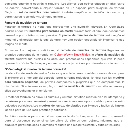
personas cuando la ocasión lo requiere. Los sillones con cojines añaden un nivel extra
de confort, convirtiendo cualquier terraza en un espacio para relajarse de verdad.
Elegir un
set de muebles para terraza
también simplifica la decisión de compra y
garantiza un resultado visualmente uniforme.
Remate de muebles de terraza
Renovar la terraza no tiene que representar una inversión elevada. En Oechsle.pe
podrás encontrar
muebles para terraza en oferta
durante todo el año, con descuentos
pensados para distintos presupuestos. El
precio de muebles de terraza
varía según el
material y el modelo, por lo que siempre hay una opción accesible sin importar lo que
tengas en mente.
Si buscas las mejores condiciones, el
remate de muebles de terraza
llega en las
grandes campañas de la tienda: en
Cyber Wow
y
Black Friday
, la
oferta de muebles de
terraza
alcanza sus niveles más altos, con promociones especiales que vale la pena
aprovechar. Visita Oechsle.pe y encuentra el conjunto ideal para transformar tu terraza.
¿Cómo elegir el mueble de terraza correcto?
La elección depende de varios factores que vale la pena considerar antes de comprar.
El primero es el tamaño del espacio: para terrazas reducidas, lo ideal son los
muebles
para terrazas pequeñas
, de perfiles compactos o plegables que no comprometan la
circulación. Si la terraza es amplia, un
set de muebles de terraza
con sillones, mesa y
sillas aprovecha mejor el ambiente.
El material también es clave. El aluminio y el ratán sintético resisten bien la intemperie y
requieren poco mantenimiento, mientras que la madera aporta calidez pero necesita
cuidados periódicos. Los
muebles de terraza de plástico
son livianos y fáciles de limpiar,
ideales para un uso más práctico y cotidiano.
También conviene pensar en el uso que se le dará al espacio. Una terraza pensada
para el descanso personal se beneficia de sillones con cojines, mientras que un
ambiente para reuniones o comidas requiere una mesa resistente y suficientes sillas.