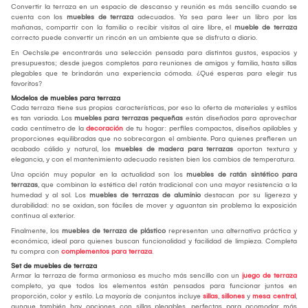
Convertir la terraza en un espacio de descanso y reunión es más sencillo cuando se
cuenta con los
muebles de terraza
adecuados. Ya sea para leer un libro por las
mañanas, compartir con la familia o recibir visitas al aire libre, el
mueble de terraza
correcto puede convertir un rincón en un ambiente que se disfruta a diario.
En Oechsle.pe encontrarás una selección pensada para distintos gustos, espacios y
presupuestos; desde juegos completos para reuniones de amigos y familia, hasta sillas
plegables que te brindarán una experiencia cómoda. ¿Qué esperas para elegir tus
favoritos?
Modelos de muebles para terraza
Cada terraza tiene sus propias características, por eso la oferta de materiales y estilos
es tan variada. Los
muebles para terrazas pequeñas
están diseñados para aprovechar
cada centímetro de la
decoración
de tu hogar: perfiles compactos, diseños apilables y
proporciones equilibradas que no sobrecargan el ambiente. Para quienes prefieren un
acabado cálido y natural, los
muebles de madera para terrazas
aportan textura y
elegancia, y con el mantenimiento adecuado resisten bien los cambios de temperatura.
Una opción muy popular en la actualidad son los
muebles de ratán sintético para
terrazas
, que combinan la estética del ratán tradicional con una mayor resistencia a la
humedad y al sol. Los
muebles de terrazas de aluminio
destacan por su ligereza y
durabilidad: no se oxidan, son fáciles de mover y aguantan sin problema la exposición
continua al exterior.
Finalmente, los
muebles de terraza de plástico
representan una alternativa práctica y
económica, ideal para quienes buscan funcionalidad y facilidad de limpieza. Completa
tu compra con
complementos para terraza
.
Set de muebles de terraza
Armar la terraza de forma armoniosa es mucho más sencillo con un
juego de terraza
completo, ya que todos los elementos están pensados para funcionar juntos en
proporción, color y estilo. La mayoría de conjuntos incluye
sillas
,
sillones
y
mesa central
,
aunque también hay opciones con sillas plegables, perfectas para acomodar más