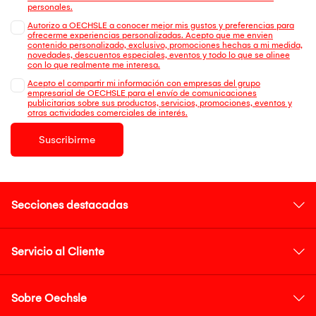
personales.
Autorizo a OECHSLE a conocer mejor mis gustos y preferencias para
ofrecerme experiencias personalizadas. Acepto que me envien
contenido personalizado, exclusivo, promociones hechas a mi medida,
novedades, descuentos especiales, eventos y todo lo que se alinee
con lo que realmente me interesa.
Acepto el compartir mi información con empresas del grupo
empresarial de OECHSLE para el envío de comunicaciones
publicitarias sobre sus productos, servicios, promociones, eventos y
otras actividades comerciales de interés.
Suscribirme
Secciones destacadas
Servicio al Cliente
Sobre Oechsle