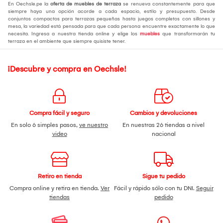
En Oechsle.pe la
oferta de muebles de terraza
se renueva constantemente para que
siempre haya una opción acorde a cada espacio, estilo y presupuesto. Desde
conjuntos compactos para terrazas pequeñas hasta juegos completos con sillones y
mesa, la variedad está pensada para que cada persona encuentre exactamente lo que
necesita. Ingresa a nuestra tienda online y elige los
muebles
que transformarán tu
terraza en el ambiente que siempre quisiste tener.
¡Descubre y compra en Oechsle!
Compra fácil y seguro
Cambios y devoluciones
En solo 6 simples pasos,
ve nuestro
En nuestras 26 tiendas a nivel
video
nacional
Retiro en tienda
Sigue tu pedido
Compra online y retira en tienda.
Ver
Fácil y rápido sólo con tu DNI.
Seguir
tiendas
pedido