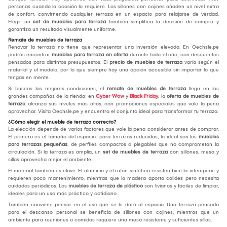
personas cuando la ocasión lo requiere. Los sillones con cojines añaden un nivel extra
de confort, convirtiendo cualquier terraza en un espacio para relajarse de verdad.
Elegir un
set de muebles para terraza
también simplifica la decisión de compra y
garantiza un resultado visualmente uniforme.
Remate de muebles de terraza
Renovar la terraza no tiene que representar una inversión elevada. En Oechsle.pe
podrás encontrar
muebles para terraza en oferta
durante todo el año, con descuentos
pensados para distintos presupuestos. El
precio de muebles de terraza
varía según el
material y el modelo, por lo que siempre hay una opción accesible sin importar lo que
tengas en mente.
Si buscas las mejores condiciones, el
remate de muebles de terraza
llega en las
grandes campañas de la tienda: en
Cyber Wow
y
Black Friday
, la
oferta de muebles de
terraza
alcanza sus niveles más altos, con promociones especiales que vale la pena
aprovechar. Visita Oechsle.pe y encuentra el conjunto ideal para transformar tu terraza.
¿Cómo elegir el mueble de terraza correcto?
La elección depende de varios factores que vale la pena considerar antes de comprar.
El primero es el tamaño del espacio: para terrazas reducidas, lo ideal son los
muebles
para terrazas pequeñas
, de perfiles compactos o plegables que no comprometan la
circulación. Si la terraza es amplia, un
set de muebles de terraza
con sillones, mesa y
sillas aprovecha mejor el ambiente.
El material también es clave. El aluminio y el ratán sintético resisten bien la intemperie y
requieren poco mantenimiento, mientras que la madera aporta calidez pero necesita
cuidados periódicos. Los
muebles de terraza de plástico
son livianos y fáciles de limpiar,
ideales para un uso más práctico y cotidiano.
También conviene pensar en el uso que se le dará al espacio. Una terraza pensada
para el descanso personal se beneficia de sillones con cojines, mientras que un
ambiente para reuniones o comidas requiere una mesa resistente y suficientes sillas.