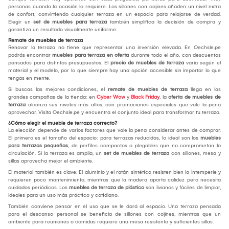
personas cuando la ocasión lo requiere. Los sillones con cojines añaden un nivel extra
de confort, convirtiendo cualquier terraza en un espacio para relajarse de verdad.
Elegir un
set de muebles para terraza
también simplifica la decisión de compra y
garantiza un resultado visualmente uniforme.
Remate de muebles de terraza
Renovar la terraza no tiene que representar una inversión elevada. En Oechsle.pe
podrás encontrar
muebles para terraza en oferta
durante todo el año, con descuentos
pensados para distintos presupuestos. El
precio de muebles de terraza
varía según el
material y el modelo, por lo que siempre hay una opción accesible sin importar lo que
tengas en mente.
Si buscas las mejores condiciones, el
remate de muebles de terraza
llega en las
grandes campañas de la tienda: en
Cyber Wow
y
Black Friday
, la
oferta de muebles de
terraza
alcanza sus niveles más altos, con promociones especiales que vale la pena
aprovechar. Visita Oechsle.pe y encuentra el conjunto ideal para transformar tu terraza.
¿Cómo elegir el mueble de terraza correcto?
La elección depende de varios factores que vale la pena considerar antes de comprar.
El primero es el tamaño del espacio: para terrazas reducidas, lo ideal son los
muebles
para terrazas pequeñas
, de perfiles compactos o plegables que no comprometan la
circulación. Si la terraza es amplia, un
set de muebles de terraza
con sillones, mesa y
sillas aprovecha mejor el ambiente.
El material también es clave. El aluminio y el ratán sintético resisten bien la intemperie y
requieren poco mantenimiento, mientras que la madera aporta calidez pero necesita
cuidados periódicos. Los
muebles de terraza de plástico
son livianos y fáciles de limpiar,
ideales para un uso más práctico y cotidiano.
También conviene pensar en el uso que se le dará al espacio. Una terraza pensada
para el descanso personal se beneficia de sillones con cojines, mientras que un
ambiente para reuniones o comidas requiere una mesa resistente y suficientes sillas.