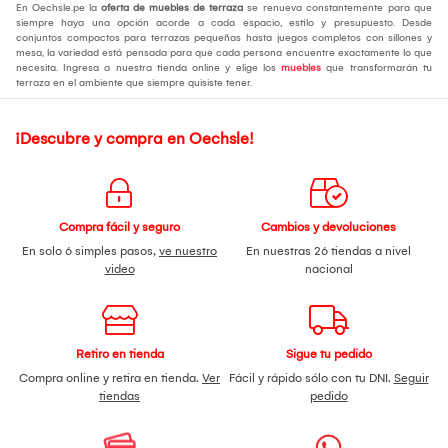
En Oechsle.pe la
oferta de muebles de terraza
se renueva constantemente para que
siempre haya una opción acorde a cada espacio, estilo y presupuesto. Desde
conjuntos compactos para terrazas pequeñas hasta juegos completos con sillones y
mesa, la variedad está pensada para que cada persona encuentre exactamente lo que
necesita. Ingresa a nuestra tienda online y elige los
muebles
que transformarán tu
terraza en el ambiente que siempre quisiste tener.
¡Descubre y compra en Oechsle!
Compra fácil y seguro
Cambios y devoluciones
En solo 6 simples pasos,
ve nuestro
En nuestras 26 tiendas a nivel
video
nacional
Retiro en tienda
Sigue tu pedido
Compra online y retira en tienda.
Ver
Fácil y rápido sólo con tu DNI.
Seguir
tiendas
pedido