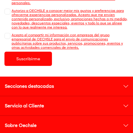
personales.
Autorizo a OECHSLE a conocer mejor mis gustos y preferencias para
ofrecerme experiencias personalizadas. Acepto que me envien
contenido personalizado, exclusivo, promociones hechas a mi medida,
novedades, descuentos especiales, eventos y todo lo que se alinee
con lo que realmente me interesa.
Acepto el compartir mi información con empresas del grupo
empresarial de OECHSLE para el envío de comunicaciones
publicitarias sobre sus productos, servicios, promociones, eventos y
otras actividades comerciales de interés.
Suscribirme
Secciones destacadas
Servicio al Cliente
Sobre Oechsle