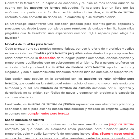
Convertir la terraza en un espacio de descanso y reunión es más sencillo cuando se
cuenta con los
muebles de terraza
adecuados. Ya sea para leer un libro por las
mañanas, compartir con la familia o recibir visitas al aire libre, el
mueble de terraza
correcto puede convertir un rincón en un ambiente que se disfruta a diario.
En Oechsle.pe encontrarás una selección pensada para distintos gustos, espacios y
presupuestos; desde juegos completos para reuniones de amigos y familia, hasta sillas
plegables que te brindarán una experiencia cómoda. ¿Qué esperas para elegir tus
favoritos?
Modelos de muebles para terraza
Cada terraza tiene sus propias características, por eso la oferta de materiales y estilos
es tan variada. Los
muebles para terrazas pequeñas
están diseñados para aprovechar
cada centímetro de la
decoración
de tu hogar: perfiles compactos, diseños apilables y
proporciones equilibradas que no sobrecargan el ambiente. Para quienes prefieren un
acabado cálido y natural, los
muebles de madera para terrazas
aportan textura y
elegancia, y con el mantenimiento adecuado resisten bien los cambios de temperatura.
Una opción muy popular en la actualidad son los
muebles de ratán sintético para
terrazas
, que combinan la estética del ratán tradicional con una mayor resistencia a la
humedad y al sol. Los
muebles de terrazas de aluminio
destacan por su ligereza y
durabilidad: no se oxidan, son fáciles de mover y aguantan sin problema la exposición
continua al exterior.
Finalmente, los
muebles de terraza de plástico
representan una alternativa práctica y
económica, ideal para quienes buscan funcionalidad y facilidad de limpieza. Completa
tu compra con
complementos para terraza
.
Set de muebles de terraza
Armar la terraza de forma armoniosa es mucho más sencillo con un
juego de terraza
completo, ya que todos los elementos están pensados para funcionar juntos en
proporción, color y estilo. La mayoría de conjuntos incluye
sillas
,
sillones
y
mesa central
,
aunque también hay opciones con sillas plegables, perfectas para acomodar más