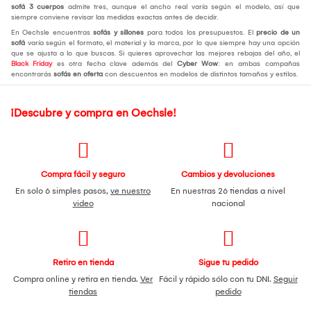
sofá 3 cuerpos
admite tres, aunque el ancho real varía según el modelo, así que
siempre conviene revisar las medidas exactas antes de decidir.
En Oechsle encuentras
sofás y sillones
para todos los presupuestos. El
precio de un
sofá
varía según el formato, el material y la marca, por lo que siempre hay una opción
que se ajusta a lo que buscas. Si quieres aprovechar las mejores rebajas del año, el
Black Friday
es otra fecha clave además del
Cyber Wow
: en ambas campañas
encontrarás
sofás en oferta
con descuentos en modelos de distintos tamaños y estilos.
¡Descubre y compra en Oechsle!
Compra fácil y seguro
Cambios y devoluciones
En solo 6 simples pasos,
ve nuestro
En nuestras 26 tiendas a nivel
video
nacional
Retiro en tienda
Sigue tu pedido
Compra online y retira en tienda.
Ver
Fácil y rápido sólo con tu DNI.
Seguir
tiendas
pedido