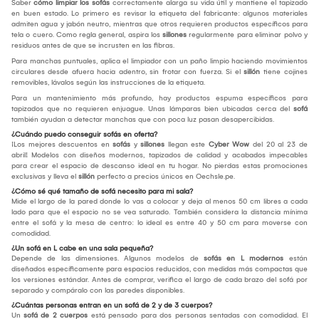
Saber
cómo limpiar los sofás
correctamente alarga su vida útil y mantiene el tapizado
en buen estado. Lo primero es revisar la etiqueta del fabricante: algunos materiales
admiten agua y jabón neutro, mientras que otros requieren productos específicos para
tela o cuero. Como regla general, aspira los
sillones
regularmente para eliminar polvo y
residuos antes de que se incrusten en las fibras.
Para manchas puntuales, aplica el limpiador con un paño limpio haciendo movimientos
circulares desde afuera hacia adentro, sin frotar con fuerza. Si el
sillón
tiene cojines
removibles, lávalos según las instrucciones de la etiqueta.
Para un mantenimiento más profundo, hay productos espuma específicos para
tapizados que no requieren enjuague. Unas lámparas bien ubicadas cerca del
sofá
también ayudan a detectar manchas que con poca luz pasan desapercibidas.
¿Cuándo puedo conseguir sofás en oferta?
¡Los mejores descuentos en
sofás
y
sillones
llegan este
Cyber Wow
del 20 al 23 de
abril! Modelos con diseños modernos, tapizados de calidad y acabados impecables
para crear el espacio de descanso ideal en tu hogar. No pierdas estas promociones
exclusivas y lleva el
sillón
perfecto a precios únicos en Oechsle.pe.
¿Cómo sé qué tamaño de sofá necesito para mi sala?
Mide el largo de la pared donde lo vas a colocar y deja al menos 50 cm libres a cada
lado para que el espacio no se vea saturado. También considera la distancia mínima
entre el sofá y la mesa de centro: lo ideal es entre 40 y 50 cm para moverse con
comodidad.
¿Un sofá en L cabe en una sala pequeña?
Depende de las dimensiones. Algunos modelos de
sofás en L modernos
están
diseñados específicamente para espacios reducidos, con medidas más compactas que
los versiones estándar. Antes de comprar, verifica el largo de cada brazo del sofá por
separado y compáralo con las paredes disponibles.
¿Cuántas personas entran en un sofá de 2 y de 3 cuerpos?
Un
sofá de 2 cuerpos
está pensado para dos personas sentadas con comodidad. El