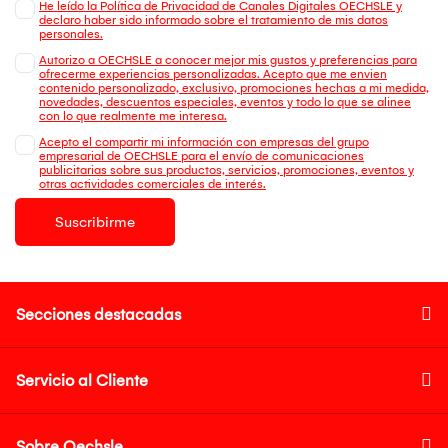
He leído la Política de Privacidad de Canales Digitales OECHSLE y
declaro haber sido informado sobre el tratamiento de mis datos
personales.
Autorizo a OECHSLE a conocer mejor mis gustos y preferencias para
ofrecerme experiencias personalizadas. Acepto que me envien
contenido personalizado, exclusivo, promociones hechas a mi medida,
novedades, descuentos especiales, eventos y todo lo que se alinee
con lo que realmente me interesa.
Acepto el compartir mi información con empresas del grupo
empresarial de OECHSLE para el envío de comunicaciones
publicitarias sobre sus productos, servicios, promociones, eventos y
otras actividades comerciales de interés.
Suscribirme
Secciones destacadas
Servicio al Cliente
Sobre Oechsle