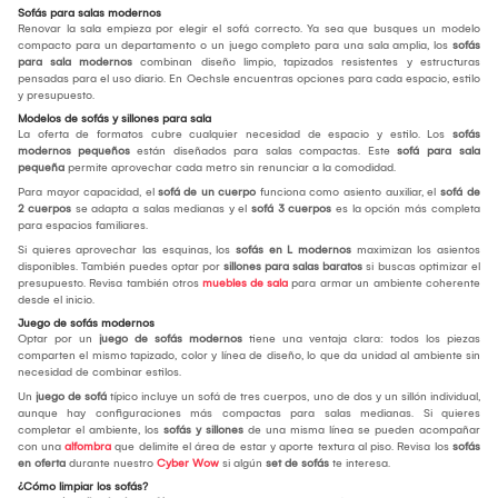
Sofás para salas modernos
Renovar la sala empieza por elegir el sofá correcto. Ya sea que busques un modelo
compacto para un departamento o un juego completo para una sala amplia, los
sofás
para sala modernos
combinan diseño limpio, tapizados resistentes y estructuras
pensadas para el uso diario. En Oechsle encuentras opciones para cada espacio, estilo
y presupuesto.
Modelos de sofás y sillones para sala
La oferta de formatos cubre cualquier necesidad de espacio y estilo. Los
sofás
modernos pequeños
están diseñados para salas compactas. Este
sofá para sala
pequeña
permite aprovechar cada metro sin renunciar a la comodidad.
Para mayor capacidad, el
sofá de un cuerpo
funciona como asiento auxiliar, el
sofá de
2 cuerpos
se adapta a salas medianas y el
sofá 3 cuerpos
es la opción más completa
para espacios familiares.
Si quieres aprovechar las esquinas, los
sofás en L modernos
maximizan los asientos
disponibles. También puedes optar por
sillones para salas baratos
si buscas optimizar el
presupuesto. Revisa también otros
muebles de sala
para armar un ambiente coherente
desde el inicio.
Juego de sofás modernos
Optar por un
juego de sofás modernos
tiene una ventaja clara: todos los piezas
comparten el mismo tapizado, color y línea de diseño, lo que da unidad al ambiente sin
necesidad de combinar estilos.
Un
juego de sofá
típico incluye un sofá de tres cuerpos, uno de dos y un sillón individual,
aunque hay configuraciones más compactas para salas medianas. Si quieres
completar el ambiente, los
sofás y sillones
de una misma línea se pueden acompañar
con una
alfombra
que delimite el área de estar y aporte textura al piso. Revisa los
sofás
en oferta
durante nuestro
Cyber Wow
si algún
set de sofás
te interesa.
¿Cómo limpiar los sofás?