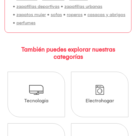
•
zapatillas deportivas
•
zapatillas urbanas
•
zapatos mujer
•
sofas
•
roperos
•
casacas y abrigos
•
perfumes
También puedes explorar nuestras
categorías
Tecnología
Electrohogar