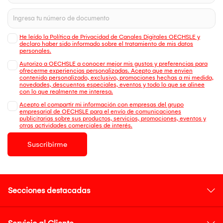
He leído la Política de Privacidad de Canales Digitales OECHSLE y
declaro haber sido informado sobre el tratamiento de mis datos
personales.
Autorizo a OECHSLE a conocer mejor mis gustos y preferencias para
ofrecerme experiencias personalizadas. Acepto que me envien
contenido personalizado, exclusivo, promociones hechas a mi medida,
novedades, descuentos especiales, eventos y todo lo que se alinee
con lo que realmente me interesa.
Acepto el compartir mi información con empresas del grupo
empresarial de OECHSLE para el envío de comunicaciones
publicitarias sobre sus productos, servicios, promociones, eventos y
otras actividades comerciales de interés.
Suscribirme
Secciones destacadas