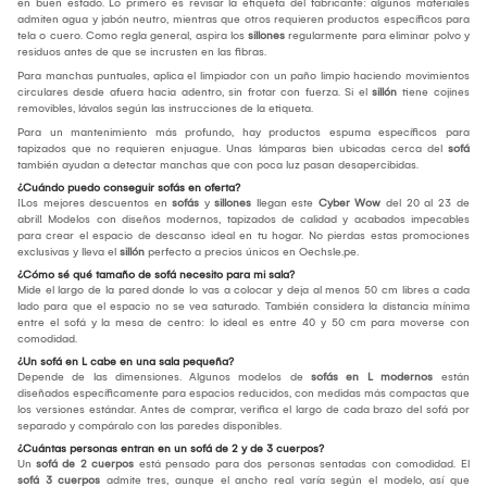
en buen estado. Lo primero es revisar la etiqueta del fabricante: algunos materiales
admiten agua y jabón neutro, mientras que otros requieren productos específicos para
tela o cuero. Como regla general, aspira los
sillones
regularmente para eliminar polvo y
residuos antes de que se incrusten en las fibras.
Para manchas puntuales, aplica el limpiador con un paño limpio haciendo movimientos
circulares desde afuera hacia adentro, sin frotar con fuerza. Si el
sillón
tiene cojines
removibles, lávalos según las instrucciones de la etiqueta.
Para un mantenimiento más profundo, hay productos espuma específicos para
tapizados que no requieren enjuague. Unas lámparas bien ubicadas cerca del
sofá
también ayudan a detectar manchas que con poca luz pasan desapercibidas.
¿Cuándo puedo conseguir sofás en oferta?
¡Los mejores descuentos en
sofás
y
sillones
llegan este
Cyber Wow
del 20 al 23 de
abril! Modelos con diseños modernos, tapizados de calidad y acabados impecables
para crear el espacio de descanso ideal en tu hogar. No pierdas estas promociones
exclusivas y lleva el
sillón
perfecto a precios únicos en Oechsle.pe.
¿Cómo sé qué tamaño de sofá necesito para mi sala?
Mide el largo de la pared donde lo vas a colocar y deja al menos 50 cm libres a cada
lado para que el espacio no se vea saturado. También considera la distancia mínima
entre el sofá y la mesa de centro: lo ideal es entre 40 y 50 cm para moverse con
comodidad.
¿Un sofá en L cabe en una sala pequeña?
Depende de las dimensiones. Algunos modelos de
sofás en L modernos
están
diseñados específicamente para espacios reducidos, con medidas más compactas que
los versiones estándar. Antes de comprar, verifica el largo de cada brazo del sofá por
separado y compáralo con las paredes disponibles.
¿Cuántas personas entran en un sofá de 2 y de 3 cuerpos?
Un
sofá de 2 cuerpos
está pensado para dos personas sentadas con comodidad. El
sofá 3 cuerpos
admite tres, aunque el ancho real varía según el modelo, así que