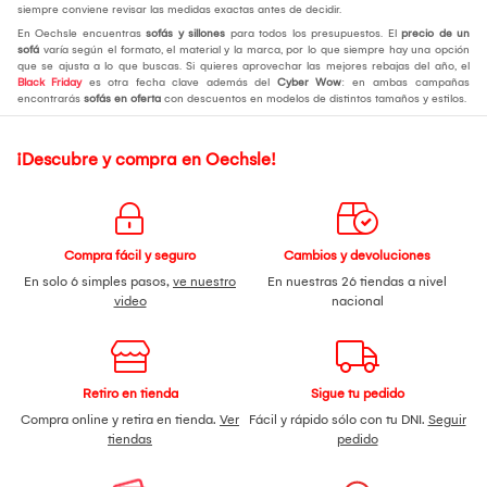
siempre conviene revisar las medidas exactas antes de decidir.
En Oechsle encuentras
sofás y sillones
para todos los presupuestos. El
precio de un
sofá
varía según el formato, el material y la marca, por lo que siempre hay una opción
que se ajusta a lo que buscas. Si quieres aprovechar las mejores rebajas del año, el
Black Friday
es otra fecha clave además del
Cyber Wow
: en ambas campañas
encontrarás
sofás en oferta
con descuentos en modelos de distintos tamaños y estilos.
¡Descubre y compra en Oechsle!
Compra fácil y seguro
Cambios y devoluciones
En solo 6 simples pasos,
ve nuestro
En nuestras 26 tiendas a nivel
video
nacional
Retiro en tienda
Sigue tu pedido
Compra online y retira en tienda.
Ver
Fácil y rápido sólo con tu DNI.
Seguir
tiendas
pedido