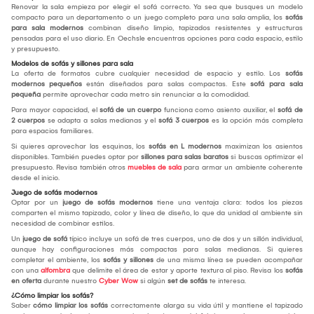
Renovar la sala empieza por elegir el sofá correcto. Ya sea que busques un modelo
compacto para un departamento o un juego completo para una sala amplia, los
sofás
para sala modernos
combinan diseño limpio, tapizados resistentes y estructuras
pensadas para el uso diario. En Oechsle encuentras opciones para cada espacio, estilo
y presupuesto.
Modelos de sofás y sillones para sala
La oferta de formatos cubre cualquier necesidad de espacio y estilo. Los
sofás
modernos pequeños
están diseñados para salas compactas. Este
sofá para sala
pequeña
permite aprovechar cada metro sin renunciar a la comodidad.
Para mayor capacidad, el
sofá de un cuerpo
funciona como asiento auxiliar, el
sofá de
2 cuerpos
se adapta a salas medianas y el
sofá 3 cuerpos
es la opción más completa
para espacios familiares.
Si quieres aprovechar las esquinas, los
sofás en L modernos
maximizan los asientos
disponibles. También puedes optar por
sillones para salas baratos
si buscas optimizar el
presupuesto. Revisa también otros
muebles de sala
para armar un ambiente coherente
desde el inicio.
Juego de sofás modernos
Optar por un
juego de sofás modernos
tiene una ventaja clara: todos los piezas
comparten el mismo tapizado, color y línea de diseño, lo que da unidad al ambiente sin
necesidad de combinar estilos.
Un
juego de sofá
típico incluye un sofá de tres cuerpos, uno de dos y un sillón individual,
aunque hay configuraciones más compactas para salas medianas. Si quieres
completar el ambiente, los
sofás y sillones
de una misma línea se pueden acompañar
con una
alfombra
que delimite el área de estar y aporte textura al piso. Revisa los
sofás
en oferta
durante nuestro
Cyber Wow
si algún
set de sofás
te interesa.
¿Cómo limpiar los sofás?
Saber
cómo limpiar los sofás
correctamente alarga su vida útil y mantiene el tapizado