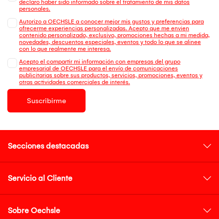
declaro haber sido informado sobre el tratamiento de mis datos
personales.
Autorizo a OECHSLE a conocer mejor mis gustos y preferencias para
ofrecerme experiencias personalizadas. Acepto que me envien
contenido personalizado, exclusivo, promociones hechas a mi medida,
novedades, descuentos especiales, eventos y todo lo que se alinee
con lo que realmente me interesa.
Acepto el compartir mi información con empresas del grupo
empresarial de OECHSLE para el envío de comunicaciones
publicitarias sobre sus productos, servicios, promociones, eventos y
otras actividades comerciales de interés.
Suscribirme
Secciones destacadas
Servicio al Cliente
Sobre Oechsle