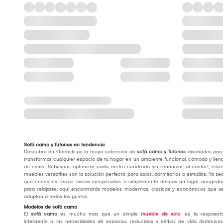
Sofá cama y futones en tendencia
Descubre en Oechsle.pe la mejor selección de
sofá cama y futones
diseñados par
transformar cualquier espacio de tu hogar en un ambiente funcional, cómodo y llen
de estilo. Si buscas optimizar cada metro cuadrado sin renunciar al confort, esto
muebles versátiles son la solución perfecta para salas, dormitorios o estudios. Ya se
que necesites recibir visitas inesperadas o simplemente deseas un lugar acogedo
para relajarte, aquí encontrarás modelos modernos, clásicos y económicos que s
adaptan a todos los gustos.
Modelos de sofá cama
El
sofá cama
es mucho más que un simple
mueble de sala
: es la respuest
inteligente a las necesidades de espacios reducidos y estilos de vida dinámicos