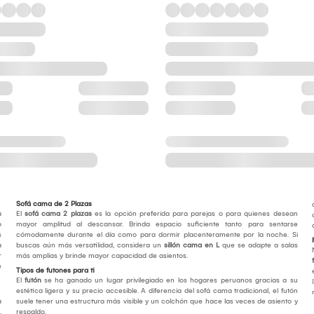
Sofá cama de 2 Plazas
a
El
sofá cama 2 plazas
es la opción preferida para parejas o para quienes desean
o
mayor amplitud al descansar. Brinda espacio suficiente tanto para sentarse
s
cómodamente durante el día como para dormir placenteramente por la noche. Si
a
buscas aún más versatilidad, considera un
sillón cama en L
que se adapte a salas
r
más amplias y brinde mayor capacidad de asientos.
e
Tipos de futones para ti
El
futón
se ha ganado un lugar privilegiado en los hogares peruanos gracias a su
estética ligera y su precio accesible. A diferencia del sofá cama tradicional, el futón
a
suele tener una estructura más visible y un colchón que hace las veces de asiento y
.
respaldo.