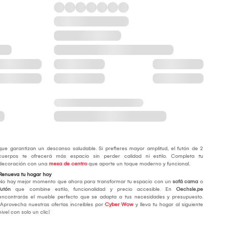
que garantizan un descanso saludable. Si prefieres mayor amplitud, el futón de 2
cuerpos te ofrecerá más espacio sin perder calidad ni estilo. Completa tu
decoración con una
mesa de centro
que aporte un toque moderno y funcional.
Renueva tu hogar hoy
No hay mejor momento que ahora para transformar tu espacio con un
sofá cama
o
futón
que combine estilo, funcionalidad y precio accesible. En
Oechsle.pe
encontrarás el mueble perfecto que se adapta a tus necesidades y presupuesto.
¡Aprovecha nuestras ofertas increíbles por
Cyber Wow
y lleva tu hogar al siguiente
nivel con solo un clic!