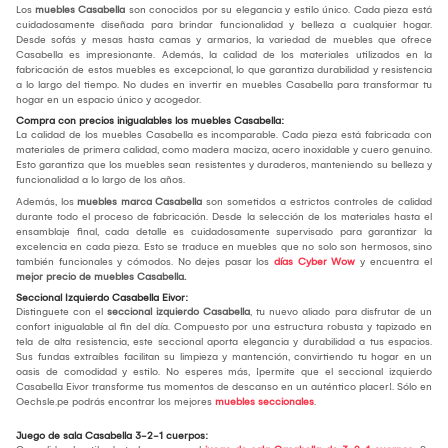
Los
muebles Casabella
son conocidos por su elegancia y estilo único. Cada pieza está
cuidadosamente diseñada para brindar funcionalidad y belleza a cualquier hogar.
Desde sofás y mesas hasta camas y armarios, la variedad de muebles que ofrece
Casabella es impresionante. Además, la calidad de los materiales utilizados en la
fabricación de estos muebles es excepcional, lo que garantiza durabilidad y resistencia
a lo largo del tiempo. No dudes en invertir en muebles Casabella para transformar tu
hogar en un espacio único y acogedor.
Compra con precios inigualables los muebles Casabella:
La calidad de los muebles Casabella es incomparable. Cada pieza está fabricada con
materiales de primera calidad, como madera maciza, acero inoxidable y cuero genuino.
Esto garantiza que los muebles sean resistentes y duraderos, manteniendo su belleza y
funcionalidad a lo largo de los años.
Además, los
muebles marca Casabella
son sometidos a estrictos controles de calidad
durante todo el proceso de fabricación. Desde la selección de los materiales hasta el
ensamblaje final, cada detalle es cuidadosamente supervisado para garantizar la
excelencia en cada pieza. Esto se traduce en muebles que no solo son hermosos, sino
también funcionales y cómodos. No dejes pasar los
días Cyber Wow
y encuentra el
mejor precio de muebles Casabella.
Seccional Izquierdo Casabella Eivor:
Distinguete con el
seccional izquierdo Casabella
, tu nuevo aliado para disfrutar de un
confort inigualable al fin del día. Compuesto por una estructura robusta y tapizado en
tela de alta resistencia, este seccional aporta elegancia y durabilidad a tus espacios.
Sus fundas extraíbles facilitan su limpieza y mantención, convirtiendo tu hogar en un
oasis de comodidad y estilo. No esperes más, ¡permite que el seccional izquierdo
Casabella Eivor transforme tus momentos de descanso en un auténtico placer!. Sólo en
Oechsle.pe podrás encontrar los mejores
muebles seccionales
.
Juego de sala Casabella 3-2-1 cuerpos: