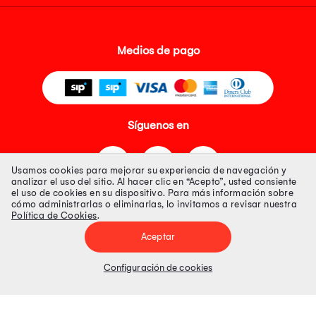
Medios de pago
Síguenos en
Usamos cookies para mejorar su experiencia de navegación y
analizar el uso del sitio. Al hacer clic en “Acepto”, usted consiente
el uso de cookies en su dispositivo. Para más información sobre
cómo administrarlas o eliminarlas, lo invitamos a revisar nuestra
Política de Cookies
.
Tienda 100% Segura
Aceptar
Tiendas Peruanas S.A. R.U.C. Nº 20493020618. Todos los derechos
reservados. Av. Aviación 2405 Piso 3, San Borja
Configuración de cookies
Precios disponibles solo en www.oechsle.pe. Precios online publicados
pueden incluir descuento adicional. Precios sujetos a variaciones sin
previo aviso. Productos sujetos a disponibilidad de stock
El Oficial de Protección de Datos Personales de Tiendas Peruanas S.A.
identificada con RUC No. 20493020618 es el señor Juan Diego Gavelan