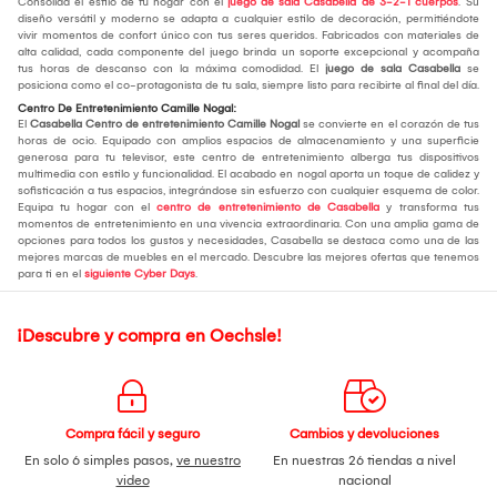
Consolida el estilo de tu hogar con el
juego de sala Casabella de 3-2-1 cuerpos
. Su
diseño versátil y moderno se adapta a cualquier estilo de decoración, permitiéndote
vivir momentos de confort único con tus seres queridos. Fabricados con materiales de
alta calidad, cada componente del juego brinda un soporte excepcional y acompaña
tus horas de descanso con la máxima comodidad. El
juego de sala Casabella
se
posiciona como el co-protagonista de tu sala, siempre listo para recibirte al final del día.
Centro De Entretenimiento Camille Nogal:
El
Casabella Centro de entretenimiento Camille Nogal
se convierte en el corazón de tus
horas de ocio. Equipado con amplios espacios de almacenamiento y una superficie
generosa para tu televisor, este centro de entretenimiento alberga tus dispositivos
multimedia con estilo y funcionalidad. El acabado en nogal aporta un toque de calidez y
sofisticación a tus espacios, integrándose sin esfuerzo con cualquier esquema de color.
Equipa tu hogar con el
centro de entretenimiento de Casabella
y transforma tus
momentos de entretenimiento en una vivencia extraordinaria. Con una amplia gama de
opciones para todos los gustos y necesidades, Casabella se destaca como una de las
mejores marcas de muebles en el mercado. Descubre las mejores ofertas que tenemos
para ti en el
siguiente Cyber Days
.
¡Descubre y compra en Oechsle!
Compra fácil y seguro
Cambios y devoluciones
En solo 6 simples pasos,
ve nuestro
En nuestras 26 tiendas a nivel
video
nacional