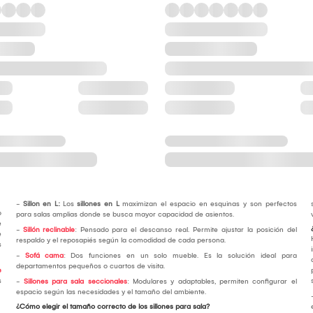
-
Sillon en L:
Los
sillones en L
maximizan el espacio en esquinas y son perfectos
o
para salas amplias donde se busca mayor capacidad de asientos.
e
-
Sillón reclinable
: Pensado para el descanso real. Permite ajustar la posición del
e
respaldo y el reposapiés según la comodidad de cada persona.
s
-
Sofá cama
: Dos funciones en un solo mueble. Es la solución ideal para
departamentos pequeños o cuartos de visita.
e
s
-
Sillones para sala seccionales
: Modulares y adaptables, permiten configurar el
espacio según las necesidades y el tamaño del ambiente.
¿Cómo elegir el tamaño correcto de los sillones para sala?