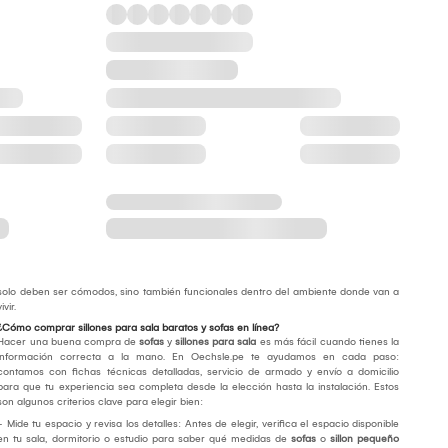
solo deben ser cómodos, sino también funcionales dentro del ambiente donde van a
vivir.
¿Cómo comprar sillones para sala baratos y sofas en línea?
Hacer una buena compra de
sofas
y
sillones para sala
es más fácil cuando tienes la
información correcta a la mano. En Oechsle.pe te ayudamos en cada paso:
contamos con fichas técnicas detalladas, servicio de armado y envío a domicilio
para que tu experiencia sea completa desde la elección hasta la instalación. Estos
son algunos criterios clave para elegir bien:
- Mide tu espacio y revisa los detalles: Antes de elegir, verifica el espacio disponible
en tu sala, dormitorio o estudio para saber qué medidas de
sofas
o
sillon pequeño