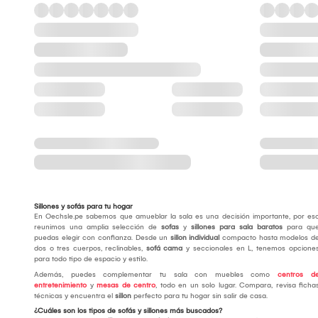
Sillones y sofás para tu hogar
En Oechsle.pe sabemos que amueblar la sala es una decisión importante, por es
reunimos una amplia selección de
sofas
y
sillones para sala baratos
para qu
puedas elegir con confianza. Desde un
sillon individual
compacto hasta modelos d
dos o tres cuerpos, reclinables,
sofá cama
y seccionales en L, tenemos opcione
para todo tipo de espacio y estilo.
Además, puedes complementar tu sala con muebles como
centros d
entretenimiento
y
mesas de centro
, todo en un solo lugar. Compara, revisa ficha
técnicas y encuentra el
sillon
perfecto para tu hogar sin salir de casa.
¿Cuáles son los tipos de sofás y sillones más buscados?