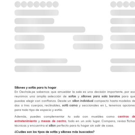
Sillones y sofás para tu hogar
En Oechsle.pe sabemos que amueblar la sala es una decisión importante, por es
reunimos una amplia selección de
sofas
y
sillones para sala baratos
para qu
puedas elegir con confianza. Desde un
sillon individual
compacto hasta modelos d
dos o tres cuerpos, reclinables,
sofá cama
y seccionales en L, tenemos opcione
para todo tipo de espacio y estilo.
Además, puedes complementar tu sala con muebles como
centros d
entretenimiento
y
mesas de centro
, todo en un solo lugar. Compara, revisa ficha
técnicas y encuentra el
sillon
perfecto para tu hogar sin salir de casa.
¿Cuáles son los tipos de sofás y sillones más buscados?