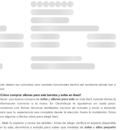
solo deben ser cómodos, sino también funcionales dentro del ambiente donde van a
vivir.
¿Cómo comprar sillones para sala baratos y sofas en línea?
Hacer una buena compra de
sofas
y
sillones para sala
es más fácil cuando tienes la
información correcta a la mano. En Oechsle.pe te ayudamos en cada paso:
contamos con fichas técnicas detalladas, servicio de armado y envío a domicilio
para que tu experiencia sea completa desde la elección hasta la instalación. Estos
son algunos criterios clave para elegir bien:
- Mide tu espacio y revisa los detalles: Antes de elegir, verifica el espacio disponible
en tu sala, dormitorio o estudio para saber qué medidas de
sofas
o
sillon pequeño