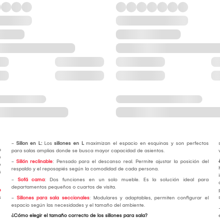
-
Sillon en L:
Los
sillones en L
maximizan el espacio en esquinas y son perfectos
o
para salas amplias donde se busca mayor capacidad de asientos.
e
-
Sillón reclinable
: Pensado para el descanso real. Permite ajustar la posición del
e
respaldo y el reposapiés según la comodidad de cada persona.
s
-
Sofá cama
: Dos funciones en un solo mueble. Es la solución ideal para
departamentos pequeños o cuartos de visita.
e
s
-
Sillones para sala seccionales
: Modulares y adaptables, permiten configurar el
espacio según las necesidades y el tamaño del ambiente.
¿Cómo elegir el tamaño correcto de los sillones para sala?