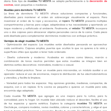
diaria. Este tipo de
muebles TU MESITA
se adapta perfectamente a la
decoración de
cocinas
, sean pequeñas o medianas.
Muebles para dormitorio TU MESITA
La línea de dormitorio TU MESITA ofrece soluciones compactas y funcionales,
diseñadas para mantener el orden sin sobrecargar visualmente el espacio. Para
maximizar el orden de tu ropa y accesorios, el
ropero TU MESITA
presenta múltiples
compartimentos y barras para colgar, adaptándose a tus necesidades y aportando un
toque moderno y sofisticado al ambiente. Finalmente, el
velador TU MESITA
incorpora
uno o dos cajones para almacenar objetos personales cerca de la cama. Cada pieza
está diseñada para complementar dormitorios modernos con enfoque práctico.
Ventajas de elegir muebles TU MESITA
- Optimización del espacio: Los muebles están diseñados pensando en aprovechar
cada centímetro. Cajones amplios, puertas que ocultan lo que no quieres a la vista y
superficies útiles que ayudan a tener todo ordenado.
- Diseño coherente y moderno: Acabados en colores como blanco, marrón o
combinación de tonos neutros permiten que estos muebles se integren bien en
distintos estilos decorativos: minimalista, moderno o casual.
- Funcionalidad práctica: Tener un mueble para microondas, un módulo auxiliar o un
aparador reduce el uso de encimeras, mejora la distribución de tus electrodomésticos
y utensilios, y facilita la limpieza.
- Variedad para todos los espacios: Hay opciones grandes, medianas, compactas, de
esquina, con o sin repisas. Si tu cocina es pequeña o quieres un mueble para sala,
encontrás algo adaptado.
Cada mueble
TU MESITA
que agregas es una mejora para tu rutina, para tu
comodidad, para tu hogar. Un mueble bien ubicado reduce el desorden, facilita el uso
de tus espacios y aporta estética. Explora la categoría
muebles TU MESITA
en
Oechsle.pe, compara modelos, revisa medidas, colores y características, y elige el que
hará tu hogar más funcional y acogedor. Recibe tu mueble TU MESITA en casa, con