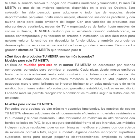
Si estás buscando renovar tu hogar con muebles modernos y funcionales, la línea
TU
MESITA
es una de las mejores opciones disponibles en la web de Oechsle. Esta
colección ha sido pensada para adaptarse a todo tipo de espacios, desde
departamentos pequeños hasta casas amplias, ofreciendo soluciones prácticas y con
mucho estilo para cada ambiente del hogar. Con una variedad de productos que
abarca desde escritorios, mesas de TV y organizadores de baño, hasta muebles de
cocina multiusos,
TU MESITA
destaca por su excelente relación calidad-precio, su
diseño contemporáneo y su facilidad de armado e instalación. Es una línea ideal para
quienes valoran la estética sin descuidar la funcionalidad, y también para quienes
desean optimizar espacios sin necesidad de hacer grandes inversiones. Descubre las
grandes
ofertas de TU MESITA
que tenemos para ti
¿Qué tipos de productos TU MESITA son los más buscados?
Muebles para sala TU MESITA
La línea de
muebles para sala
de la
marca TU MESITA
se caracteriza por diseños
compactos, pensados para optimizar el espacio. Cada pieza, desde mesas auxiliares
hasta centros de entretenimiento, está construida con tableros de melamina de alta
resistencia, combinados con estructuras metálicas o detalles en MDF pintado. Los
acabados mate o semi-brillantes se integran fácilmente en salas modernas o de estilo
nórdico. Las uniones están reforzadas para garantizar estabilidad, incluso en uso diario.
El diseño modular permite reorganizar o combinar los muebles según la distribución del
ambiente.
Muebles para cocina TU MESITA
Pensados para cocinas de alto tránsito y espacios funcionales, los muebles de cocina
TU MESITA ofrecen soluciones de almacenamiento eficientes y materiales resistentes a
la humedad y al calor moderado. Están fabricados en melamina de alta densidad con
bordes sellados en PVC, lo que asegura durabilidad frente al uso intensivo. Los módulos
incluyen repisas regulables, puertas con bisagras metálicas y cajones con correderas
de extensión parcial o total, según el modelo. Algunos diseños incorporan superficies
superiores aptas para apoyar pequeños electrodomésticos, ampliando su utilidad