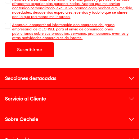
ofrecerme experiencias personalizadas. Acepto que me envien
contenido personalizado, exclusivo, promociones hechas a mi medida,
novedades, descuentos especiales, eventos y todo lo que se alinee
con lo que realmente me interesa.
Acepto el compartir mi información con empresas del grupo
empresarial de OECHSLE para el envío de comunicaciones
publicitarias sobre sus productos, servicios, promociones, eventos y
otras actividades comerciales de interés.
Suscribirme
Secciones destacadas
Servicio al Cliente
Sobre Oechsle