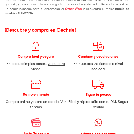
garantía, y pon manos a la obra, organiza tus espacios y siente la diferencia de vivir en
un hogar pensado para ti. Aprovecha el
Cyber Wow
y encuentra el mejor
precio de
muebles TU MESITA
.
¡Descubre y compra en Oechsle!
Compra fácil y seguro
Cambios y devoluciones
En solo 6 simples pasos,
ve nuestro
En nuestras 26 tiendas a nivel
video
nacional
Retiro en tienda
Sigue tu pedido
Compra online y retira en tienda.
Ver
Fácil y rápido sólo con tu DNI.
Seguir
tiendas
pedido
Hasta 36 cuotas
Chatea con nosotros