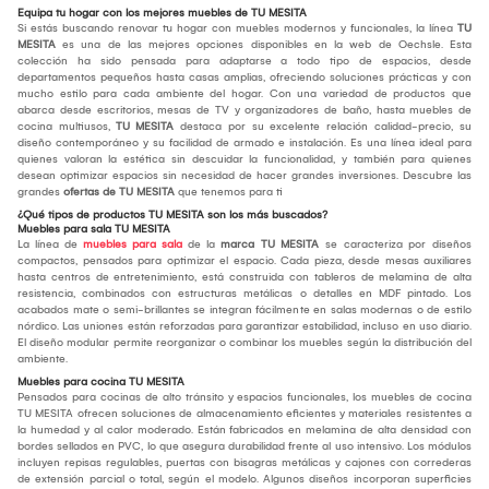
Equipa tu hogar con los mejores muebles de TU MESITA
Si estás buscando renovar tu hogar con muebles modernos y funcionales, la línea
TU
MESITA
es una de las mejores opciones disponibles en la web de Oechsle. Esta
colección ha sido pensada para adaptarse a todo tipo de espacios, desde
departamentos pequeños hasta casas amplias, ofreciendo soluciones prácticas y con
mucho estilo para cada ambiente del hogar. Con una variedad de productos que
abarca desde escritorios, mesas de TV y organizadores de baño, hasta muebles de
cocina multiusos,
TU MESITA
destaca por su excelente relación calidad-precio, su
diseño contemporáneo y su facilidad de armado e instalación. Es una línea ideal para
quienes valoran la estética sin descuidar la funcionalidad, y también para quienes
desean optimizar espacios sin necesidad de hacer grandes inversiones. Descubre las
grandes
ofertas de TU MESITA
que tenemos para ti
¿Qué tipos de productos TU MESITA son los más buscados?
Muebles para sala TU MESITA
La línea de
muebles para sala
de la
marca TU MESITA
se caracteriza por diseños
compactos, pensados para optimizar el espacio. Cada pieza, desde mesas auxiliares
hasta centros de entretenimiento, está construida con tableros de melamina de alta
resistencia, combinados con estructuras metálicas o detalles en MDF pintado. Los
acabados mate o semi-brillantes se integran fácilmente en salas modernas o de estilo
nórdico. Las uniones están reforzadas para garantizar estabilidad, incluso en uso diario.
El diseño modular permite reorganizar o combinar los muebles según la distribución del
ambiente.
Muebles para cocina TU MESITA
Pensados para cocinas de alto tránsito y espacios funcionales, los muebles de cocina
TU MESITA ofrecen soluciones de almacenamiento eficientes y materiales resistentes a
la humedad y al calor moderado. Están fabricados en melamina de alta densidad con
bordes sellados en PVC, lo que asegura durabilidad frente al uso intensivo. Los módulos
incluyen repisas regulables, puertas con bisagras metálicas y cajones con correderas
de extensión parcial o total, según el modelo. Algunos diseños incorporan superficies