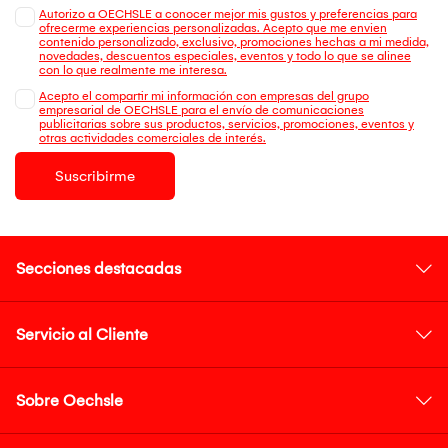
Autorizo a OECHSLE a conocer mejor mis gustos y preferencias para
ofrecerme experiencias personalizadas. Acepto que me envien
contenido personalizado, exclusivo, promociones hechas a mi medida,
novedades, descuentos especiales, eventos y todo lo que se alinee
con lo que realmente me interesa.
Acepto el compartir mi información con empresas del grupo
empresarial de OECHSLE para el envío de comunicaciones
publicitarias sobre sus productos, servicios, promociones, eventos y
otras actividades comerciales de interés.
Suscribirme
Secciones destacadas
Servicio al Cliente
Sobre Oechsle