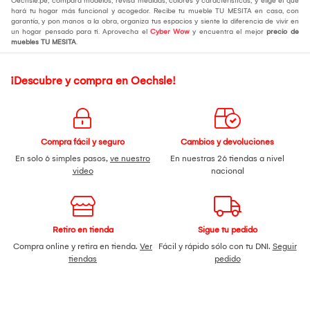
Oechsle.pe, compara modelos, revisa medidas, colores y características, y elige el que
hará tu hogar más funcional y acogedor. Recibe tu mueble TU MESITA en casa, con
garantía, y pon manos a la obra, organiza tus espacios y siente la diferencia de vivir en
un hogar pensado para ti. Aprovecha el
Cyber Wow
y encuentra el mejor
precio de
muebles TU MESITA
.
¡Descubre y compra en Oechsle!
Compra fácil y seguro
Cambios y devoluciones
En solo 6 simples pasos,
ve nuestro
En nuestras 26 tiendas a nivel
video
nacional
Retiro en tienda
Sigue tu pedido
Compra online y retira en tienda.
Ver
Fácil y rápido sólo con tu DNI.
Seguir
tiendas
pedido