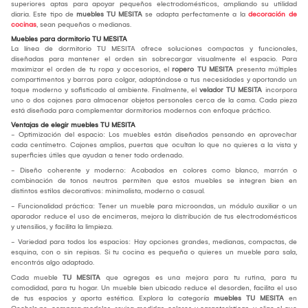
superiores aptas para apoyar pequeños electrodomésticos, ampliando su utilidad
diaria. Este tipo de
muebles TU MESITA
se adapta perfectamente a la
decoración de
cocinas
, sean pequeñas o medianas.
Muebles para dormitorio TU MESITA
La línea de dormitorio TU MESITA ofrece soluciones compactas y funcionales,
diseñadas para mantener el orden sin sobrecargar visualmente el espacio. Para
maximizar el orden de tu ropa y accesorios, el
ropero TU MESITA
presenta múltiples
compartimentos y barras para colgar, adaptándose a tus necesidades y aportando un
toque moderno y sofisticado al ambiente. Finalmente, el
velador TU MESITA
incorpora
uno o dos cajones para almacenar objetos personales cerca de la cama. Cada pieza
está diseñada para complementar dormitorios modernos con enfoque práctico.
Ventajas de elegir muebles TU MESITA
- Optimización del espacio: Los muebles están diseñados pensando en aprovechar
cada centímetro. Cajones amplios, puertas que ocultan lo que no quieres a la vista y
superficies útiles que ayudan a tener todo ordenado.
- Diseño coherente y moderno: Acabados en colores como blanco, marrón o
combinación de tonos neutros permiten que estos muebles se integren bien en
distintos estilos decorativos: minimalista, moderno o casual.
- Funcionalidad práctica: Tener un mueble para microondas, un módulo auxiliar o un
aparador reduce el uso de encimeras, mejora la distribución de tus electrodomésticos
y utensilios, y facilita la limpieza.
- Variedad para todos los espacios: Hay opciones grandes, medianas, compactas, de
esquina, con o sin repisas. Si tu cocina es pequeña o quieres un mueble para sala,
encontrás algo adaptado.
Cada mueble
TU MESITA
que agregas es una mejora para tu rutina, para tu
comodidad, para tu hogar. Un mueble bien ubicado reduce el desorden, facilita el uso
de tus espacios y aporta estética. Explora la categoría
muebles TU MESITA
en