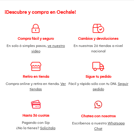
¡Descubre y compra en Oechsle!
Compra fácil y seguro
Cambios y devoluciones
En solo 6 simples pasos,
ve nuestro
En nuestras 26 tiendas a nivel
video
nacional
Retiro en tienda
Sigue tu pedido
Compra online y retira en tienda.
Ver
Fácil y rápido sólo con tu DNI.
Seguir
tiendas
pedido
Hasta 36 cuotas
Chatea con nosotros
Pagando con Sip
Escríbenos a nuestro
Whatsapp
¿No la tienes?
Solicítala
Chat