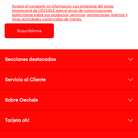
Acepto el compartir mi información con empresas del grupo
empresarial de OECHSLE para el envío de comunicaciones
publicitarias sobre sus productos, servicios, promociones, eventos y
otras actividades comerciales de interés.
Suscribirme
Secciones destacadas
Servicio al Cliente
Sobre Oechsle
Tarjeta oh!