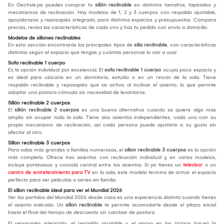
En Oechsle.pe puedes comprar tu
sillón reclinable
en distintos tamaños, tapizados y
mecanismos de reclinación. Hay modelos de 1, 2 y 3 cuerpos con respaldo ajustable,
apoyabrazos y reposapiés integrado, para distintos espacios y presupuestos. Compara
precios, revisa las características de cada uno y haz tu pedido con envío a domicilio.
Modelos de sillones reclinables
En esta sección encontrarás los principales tipos de
silla reclinable
, con características
distintas según el espacio que tengas y cuántas personas lo van a usar.
Sofa reclinable 1 cuerpo
Es la opción individual por excelencia. El
sofa reclinable 1 cuerpo
ocupa poco espacio y
es ideal para ubicarlo en un dormitorio, estudio o en un rincón de la sala. Tiene
respaldo reclinable y reposapiés que se activa al inclinar el asiento, lo que permite
adoptar una postura cómoda sin necesidad de levantarse.
Sillón reclinable 2 cuerpos
El
sillón reclinable 2 cuerpos
es una buena alternativa cuando se quiere algo más
amplio sin ocupar toda la sala. Tiene dos asientos independientes, cada uno con su
propio mecanismo de reclinación, así cada persona puede ajustarlo a su gusto sin
afectar al otro.
Sillon reclinable 3 cuerpos
Para salas más grandes o familias numerosas, el
sillon reclinable 3 cuerpos
es la opción
más completa. Ofrece tres asientos con reclinación individual y, en varios modelos,
incluye portavasos y consola central entre los asientos. Si ya tienes un
televisor
o un
centro de entretenimiento para TV
en la sala, este modelo termina de armar el espacio
perfecto para ver películas o series en familia.
El sillon reclinable ideal para ver el Mundial 2026
Ver los partidos del Mundial 2026 desde casa es una experiencia distinta cuando tienes
el asiento indicado. Un
sillon reclinable
te permite acomodarte desde el pitazo inicial
hasta el final del tiempo de descuento sin cambiar de postura.
El reposapiés integrado, el respaldo ajustable y el apoyo en los brazos hacen la