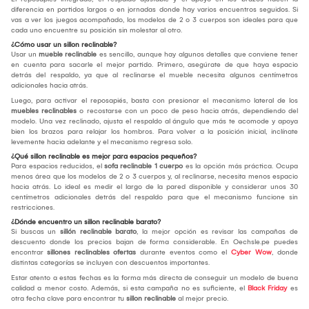
diferencia en partidos largos o en jornadas donde hay varios encuentros seguidos. Si
vas a ver los juegos acompañado, los modelos de 2 o 3 cuerpos son ideales para que
cada uno encuentre su posición sin molestar al otro.
¿Cómo usar un sillon reclinable?
Usar un
mueble reclinable
es sencillo, aunque hay algunos detalles que conviene tener
en cuenta para sacarle el mejor partido. Primero, asegúrate de que haya espacio
detrás del respaldo, ya que al reclinarse el mueble necesita algunos centímetros
adicionales hacia atrás.
Luego, para activar el reposapiés, basta con presionar el mecanismo lateral de los
muebles reclinables
o recostarse con un poco de peso hacia atrás, dependiendo del
modelo. Una vez reclinado, ajusta el respaldo al ángulo que más te acomode y apoya
bien los brazos para relajar los hombros. Para volver a la posición inicial, inclínate
levemente hacia adelante y el mecanismo regresa solo.
¿Qué sillon reclinable es mejor para espacios pequeños?
Para espacios reducidos, el
sofa reclinable 1 cuerpo
es la opción más práctica. Ocupa
menos área que los modelos de 2 o 3 cuerpos y, al reclinarse, necesita menos espacio
hacia atrás. Lo ideal es medir el largo de la pared disponible y considerar unos 30
centímetros adicionales detrás del respaldo para que el mecanismo funcione sin
restricciones.
¿Dónde encuentro un sillon reclinable barato?
Si buscas un
sillón reclinable barato
, la mejor opción es revisar las campañas de
descuento donde los precios bajan de forma considerable. En Oechsle.pe puedes
encontrar
sillones reclinables ofertas
durante eventos como el
Cyber Wow
, donde
distintas categorías se incluyen con descuentos importantes.
Estar atento a estas fechas es la forma más directa de conseguir un modelo de buena
calidad a menor costo. Además, si esta campaña no es suficiente, el
Black Friday
es
otra fecha clave para encontrar tu
sillon reclinable
al mejor precio.