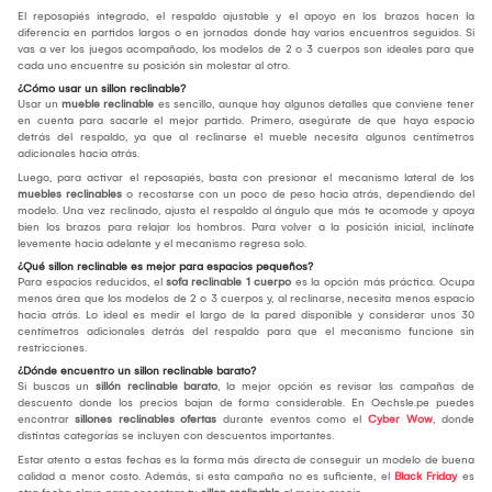
El reposapiés integrado, el respaldo ajustable y el apoyo en los brazos hacen la
diferencia en partidos largos o en jornadas donde hay varios encuentros seguidos. Si
vas a ver los juegos acompañado, los modelos de 2 o 3 cuerpos son ideales para que
cada uno encuentre su posición sin molestar al otro.
¿Cómo usar un sillon reclinable?
Usar un
mueble reclinable
es sencillo, aunque hay algunos detalles que conviene tener
en cuenta para sacarle el mejor partido. Primero, asegúrate de que haya espacio
detrás del respaldo, ya que al reclinarse el mueble necesita algunos centímetros
adicionales hacia atrás.
Luego, para activar el reposapiés, basta con presionar el mecanismo lateral de los
muebles reclinables
o recostarse con un poco de peso hacia atrás, dependiendo del
modelo. Una vez reclinado, ajusta el respaldo al ángulo que más te acomode y apoya
bien los brazos para relajar los hombros. Para volver a la posición inicial, inclínate
levemente hacia adelante y el mecanismo regresa solo.
¿Qué sillon reclinable es mejor para espacios pequeños?
Para espacios reducidos, el
sofa reclinable 1 cuerpo
es la opción más práctica. Ocupa
menos área que los modelos de 2 o 3 cuerpos y, al reclinarse, necesita menos espacio
hacia atrás. Lo ideal es medir el largo de la pared disponible y considerar unos 30
centímetros adicionales detrás del respaldo para que el mecanismo funcione sin
restricciones.
¿Dónde encuentro un sillon reclinable barato?
Si buscas un
sillón reclinable barato
, la mejor opción es revisar las campañas de
descuento donde los precios bajan de forma considerable. En Oechsle.pe puedes
encontrar
sillones reclinables ofertas
durante eventos como el
Cyber Wow
, donde
distintas categorías se incluyen con descuentos importantes.
Estar atento a estas fechas es la forma más directa de conseguir un modelo de buena
calidad a menor costo. Además, si esta campaña no es suficiente, el
Black Friday
es