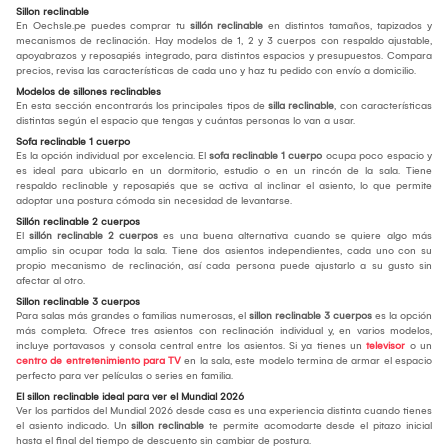
Sillon reclinable
En Oechsle.pe puedes comprar tu
sillón reclinable
en distintos tamaños, tapizados y
mecanismos de reclinación. Hay modelos de 1, 2 y 3 cuerpos con respaldo ajustable,
apoyabrazos y reposapiés integrado, para distintos espacios y presupuestos. Compara
precios, revisa las características de cada uno y haz tu pedido con envío a domicilio.
Modelos de sillones reclinables
En esta sección encontrarás los principales tipos de
silla reclinable
, con características
distintas según el espacio que tengas y cuántas personas lo van a usar.
Sofa reclinable 1 cuerpo
Es la opción individual por excelencia. El
sofa reclinable 1 cuerpo
ocupa poco espacio y
es ideal para ubicarlo en un dormitorio, estudio o en un rincón de la sala. Tiene
respaldo reclinable y reposapiés que se activa al inclinar el asiento, lo que permite
adoptar una postura cómoda sin necesidad de levantarse.
Sillón reclinable 2 cuerpos
El
sillón reclinable 2 cuerpos
es una buena alternativa cuando se quiere algo más
amplio sin ocupar toda la sala. Tiene dos asientos independientes, cada uno con su
propio mecanismo de reclinación, así cada persona puede ajustarlo a su gusto sin
afectar al otro.
Sillon reclinable 3 cuerpos
Para salas más grandes o familias numerosas, el
sillon reclinable 3 cuerpos
es la opción
más completa. Ofrece tres asientos con reclinación individual y, en varios modelos,
incluye portavasos y consola central entre los asientos. Si ya tienes un
televisor
o un
centro de entretenimiento para TV
en la sala, este modelo termina de armar el espacio
perfecto para ver películas o series en familia.
El sillon reclinable ideal para ver el Mundial 2026
Ver los partidos del Mundial 2026 desde casa es una experiencia distinta cuando tienes
el asiento indicado. Un
sillon reclinable
te permite acomodarte desde el pitazo inicial
hasta el final del tiempo de descuento sin cambiar de postura.