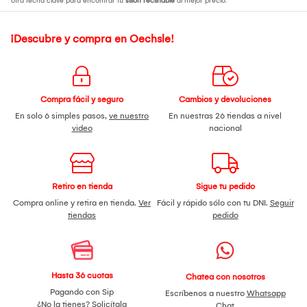
otra fecha clave para encontrar tu
sillon reclinable
al mejor precio.
¡Descubre y compra en Oechsle!
Compra fácil y seguro
Cambios y devoluciones
En solo 6 simples pasos,
ve nuestro
En nuestras 26 tiendas a nivel
video
nacional
Retiro en tienda
Sigue tu pedido
Compra online y retira en tienda.
Ver
Fácil y rápido sólo con tu DNI.
Seguir
tiendas
pedido
Hasta 36 cuotas
Chatea con nosotros
Pagando con Sip
Escríbenos a nuestro
Whatsapp
¿No la tienes?
Solicítala
Chat