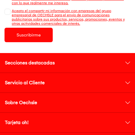
con lo que realmente me interesa.
Acepto el compartir mi información con empresas del grupo
empresarial de OECHSLE para el envío de comunicaciones
publicitarias sobre sus productos, servicios, promociones, eventos y
otras actividades comerciales de interés.
Suscribirme
Secciones destacadas
Servicio al Cliente
Sobre Oechsle
Tarjeta oh!