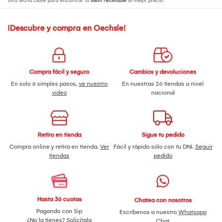
otra fecha clave para encontrar tu
sillon reclinable
al mejor precio.
¡Descubre y compra en Oechsle!
Compra fácil y seguro
Cambios y devoluciones
En solo 6 simples pasos,
ve nuestro
En nuestras 26 tiendas a nivel
video
nacional
Retiro en tienda
Sigue tu pedido
Compra online y retira en tienda.
Ver
Fácil y rápido sólo con tu DNI.
Seguir
tiendas
pedido
Hasta 36 cuotas
Chatea con nosotros
Pagando con Sip
Escríbenos a nuestro
Whatsapp
¿No la tienes?
Solicítala
Chat