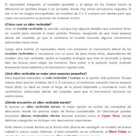
El reposapiés integrado, el respaldo ajustable y el apoyo en los brazos hacen la
diferencia en partidos largos o en jornadas donde hay varios encuentros seguidos. Si
vas a ver los juegos acompañado, los modelos de 2 o 3 cuerpos son ideales para que
cada uno encuentre su posición sin molestar al otro.
¿Cómo usar un sillon reclinable?
Usar un
mueble reclinable
es sencillo, aunque hay algunos detalles que conviene tener
en cuenta para sacarle el mejor partido. Primero, asegúrate de que haya espacio
detrás del respaldo, ya que al reclinarse el mueble necesita algunos centímetros
adicionales hacia atrás.
Luego, para activar el reposapiés, basta con presionar el mecanismo lateral de los
muebles reclinables
o recostarse con un poco de peso hacia atrás, dependiendo del
modelo. Una vez reclinado, ajusta el respaldo al ángulo que más te acomode y apoya
bien los brazos para relajar los hombros. Para volver a la posición inicial, inclínate
levemente hacia adelante y el mecanismo regresa solo.
¿Qué sillon reclinable es mejor para espacios pequeños?
Para espacios reducidos, el
sofa reclinable 1 cuerpo
es la opción más práctica. Ocupa
menos área que los modelos de 2 o 3 cuerpos y, al reclinarse, necesita menos espacio
hacia atrás. Lo ideal es medir el largo de la pared disponible y considerar unos 30
centímetros adicionales detrás del respaldo para que el mecanismo funcione sin
restricciones.
¿Dónde encuentro un sillon reclinable barato?
Si buscas un
sillón reclinable barato
, la mejor opción es revisar las campañas de
descuento donde los precios bajan de forma considerable. En Oechsle.pe puedes
encontrar
sillones reclinables ofertas
durante eventos como el
Cyber Wow
, donde
distintas categorías se incluyen con descuentos importantes.
Estar atento a estas fechas es la forma más directa de conseguir un modelo de buena
calidad a menor costo. Además, si esta campaña no es suficiente, el
Black Friday
es