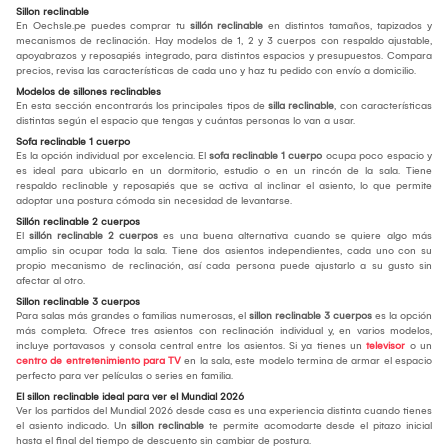
Sillon reclinable
En Oechsle.pe puedes comprar tu
sillón reclinable
en distintos tamaños, tapizados y
mecanismos de reclinación. Hay modelos de 1, 2 y 3 cuerpos con respaldo ajustable,
apoyabrazos y reposapiés integrado, para distintos espacios y presupuestos. Compara
precios, revisa las características de cada uno y haz tu pedido con envío a domicilio.
Modelos de sillones reclinables
En esta sección encontrarás los principales tipos de
silla reclinable
, con características
distintas según el espacio que tengas y cuántas personas lo van a usar.
Sofa reclinable 1 cuerpo
Es la opción individual por excelencia. El
sofa reclinable 1 cuerpo
ocupa poco espacio y
es ideal para ubicarlo en un dormitorio, estudio o en un rincón de la sala. Tiene
respaldo reclinable y reposapiés que se activa al inclinar el asiento, lo que permite
adoptar una postura cómoda sin necesidad de levantarse.
Sillón reclinable 2 cuerpos
El
sillón reclinable 2 cuerpos
es una buena alternativa cuando se quiere algo más
amplio sin ocupar toda la sala. Tiene dos asientos independientes, cada uno con su
propio mecanismo de reclinación, así cada persona puede ajustarlo a su gusto sin
afectar al otro.
Sillon reclinable 3 cuerpos
Para salas más grandes o familias numerosas, el
sillon reclinable 3 cuerpos
es la opción
más completa. Ofrece tres asientos con reclinación individual y, en varios modelos,
incluye portavasos y consola central entre los asientos. Si ya tienes un
televisor
o un
centro de entretenimiento para TV
en la sala, este modelo termina de armar el espacio
perfecto para ver películas o series en familia.
El sillon reclinable ideal para ver el Mundial 2026
Ver los partidos del Mundial 2026 desde casa es una experiencia distinta cuando tienes
el asiento indicado. Un
sillon reclinable
te permite acomodarte desde el pitazo inicial
hasta el final del tiempo de descuento sin cambiar de postura.