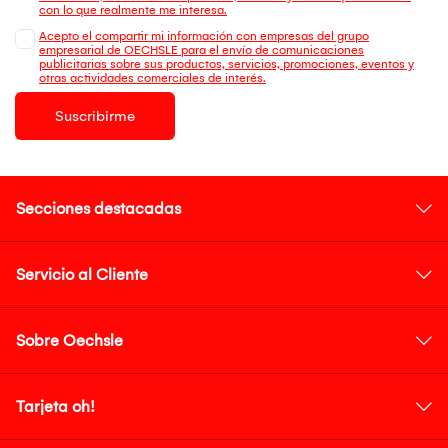
con lo que realmente me interesa.
Acepto el compartir mi información con empresas del grupo
empresarial de OECHSLE para el envío de comunicaciones
publicitarias sobre sus productos, servicios, promociones, eventos y
otras actividades comerciales de interés.
Suscribirme
Secciones destacadas
Servicio al Cliente
Sobre Oechsle
Tarjeta oh!