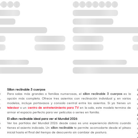
Sillon reclinable 3 cuerpos
y
Para salas más grandes o familias numerosas, el
sillon reclinable 3 cuerpos
es la
,
opción más completa. Ofrece tres asientos con reclinación individual y, en varios
.
modelos, incluye portavasos y consola central entre los asientos. Si ya tienes un
a
televisor
o un
centro de entretenimiento para TV
en la sala, este modelo termina de
armar el espacio perfecto para ver películas o series en familia.
El sillon reclinable ideal para ver el Mundial 2026
n
Ver los partidos del Mundial 2026 desde casa es una experiencia distinta cuando
a
tienes el asiento indicado. Un
sillon reclinable
te permite acomodarte desde el pitazo
inicial hasta el final del tiempo de descuento sin cambiar de postura.