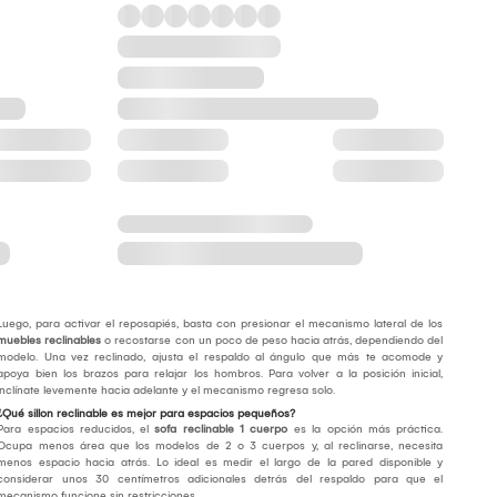
Luego, para activar el reposapiés, basta con presionar el mecanismo lateral de los
muebles reclinables
o recostarse con un poco de peso hacia atrás, dependiendo del
modelo. Una vez reclinado, ajusta el respaldo al ángulo que más te acomode y
apoya bien los brazos para relajar los hombros. Para volver a la posición inicial,
inclínate levemente hacia adelante y el mecanismo regresa solo.
¿Qué sillon reclinable es mejor para espacios pequeños?
Para espacios reducidos, el
sofa reclinable 1 cuerpo
es la opción más práctica.
Ocupa menos área que los modelos de 2 o 3 cuerpos y, al reclinarse, necesita
menos espacio hacia atrás. Lo ideal es medir el largo de la pared disponible y
considerar unos 30 centímetros adicionales detrás del respaldo para que el
mecanismo funcione sin restricciones.