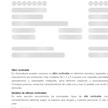
Sillon reclinable
En Oechsle.pe puedes comprar tu
sillón reclinable
en distintos tamaños, tapizados 
mecanismos de reclinación. Hay modelos de 1, 2 y 3 cuerpos con respaldo ajustable
apoyabrazos y reposapiés integrado, para distintos espacios y presupuestos
Compara precios, revisa las características de cada uno y haz tu pedido con envío 
domicilio.
Modelos de sillones reclinables
En esta sección encontrarás los principales tipos de
silla reclinable
, co
características distintas según el espacio que tengas y cuántas personas lo van 
usar.