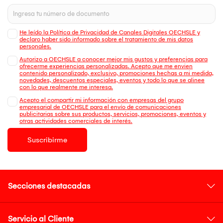
He leído la Política de Privacidad de Canales Digitales OECHSLE y
declaro haber sido informado sobre el tratamiento de mis datos
personales.
Autorizo a OECHSLE a conocer mejor mis gustos y preferencias para
ofrecerme experiencias personalizadas. Acepto que me envien
contenido personalizado, exclusivo, promociones hechas a mi medida,
novedades, descuentos especiales, eventos y todo lo que se alinee
con lo que realmente me interesa.
Acepto el compartir mi información con empresas del grupo
empresarial de OECHSLE para el envío de comunicaciones
publicitarias sobre sus productos, servicios, promociones, eventos y
otras actividades comerciales de interés.
Suscribirme
Secciones destacadas
Servicio al Cliente