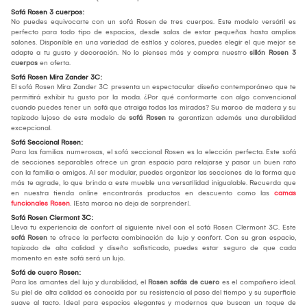
Sofá Rosen 3 cuerpos:
No puedes equivocarte con un sofá Rosen de tres cuerpos. Este modelo versátil es
perfecto para todo tipo de espacios, desde salas de estar pequeñas hasta amplios
salones. Disponible en una variedad de estilos y colores, puedes elegir el que mejor se
adapte a tu gusto y decoración. No lo pienses más y compra nuestro
sillón Rosen 3
cuerpos
en oferta.
Sofá Rosen Mira Zander 3C:
El sofá Rosen Mira Zander 3C presenta un espectacular diseño contemporáneo que te
permitirá exhibir tu gusto por la moda. ¿Por qué conformarte con algo convencional
cuando puedes tener un sofá que atraiga todas las miradas? Su marco de madera y su
tapizado lujoso de este modelo de
sofá Rosen
te garantizan además una durabilidad
excepcional.
Sofá Seccional Rosen:
Para las familias numerosas, el sofá seccional Rosen es la elección perfecta. Este sofá
de secciones separables ofrece un gran espacio para relajarse y pasar un buen rato
con la familia o amigos. Al ser modular, puedes organizar las secciones de la forma que
más te agrade, lo que brinda a este mueble una versatilidad inigualable. Recuerda que
en nuestra tienda online encontrarás productos en descuento como las
camas
funcionales Rosen
. ¡Esta marca no deja de sorprender!.
Sofá Rosen Clermont 3C:
Lleva tu experiencia de confort al siguiente nivel con el sofá Rosen Clermont 3C. Este
sofá Rosen
te ofrece la perfecta combinación de lujo y confort. Con su gran espacio,
tapizado de alta calidad y diseño sofisticado, puedes estar seguro de que cada
momento en este sofá será un lujo.
Sofá de cuero Rosen:
Para los amantes del lujo y durabilidad, el
Rosen sofás de cuero
es el compañero ideal.
Su piel de alta calidad es conocida por su resistencia al paso del tiempo y su superficie
suave al tacto. Ideal para espacios elegantes y modernos que buscan un toque de