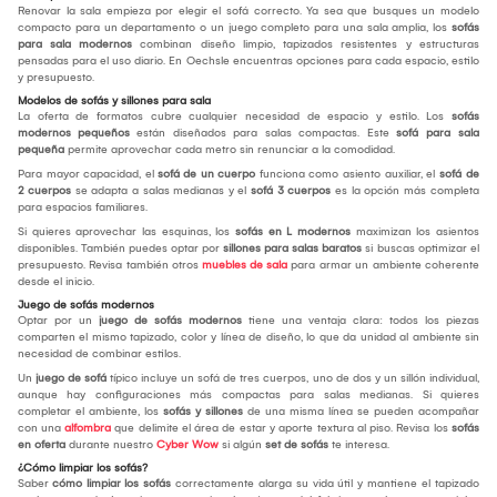
Renovar la sala empieza por elegir el sofá correcto. Ya sea que busques un modelo
compacto para un departamento o un juego completo para una sala amplia, los
sofás
para sala modernos
combinan diseño limpio, tapizados resistentes y estructuras
pensadas para el uso diario. En Oechsle encuentras opciones para cada espacio, estilo
y presupuesto.
Modelos de sofás y sillones para sala
La oferta de formatos cubre cualquier necesidad de espacio y estilo. Los
sofás
modernos pequeños
están diseñados para salas compactas. Este
sofá para sala
pequeña
permite aprovechar cada metro sin renunciar a la comodidad.
Para mayor capacidad, el
sofá de un cuerpo
funciona como asiento auxiliar, el
sofá de
2 cuerpos
se adapta a salas medianas y el
sofá 3 cuerpos
es la opción más completa
para espacios familiares.
Si quieres aprovechar las esquinas, los
sofás en L modernos
maximizan los asientos
disponibles. También puedes optar por
sillones para salas baratos
si buscas optimizar el
presupuesto. Revisa también otros
muebles de sala
para armar un ambiente coherente
desde el inicio.
Juego de sofás modernos
Optar por un
juego de sofás modernos
tiene una ventaja clara: todos los piezas
comparten el mismo tapizado, color y línea de diseño, lo que da unidad al ambiente sin
necesidad de combinar estilos.
Un
juego de sofá
típico incluye un sofá de tres cuerpos, uno de dos y un sillón individual,
aunque hay configuraciones más compactas para salas medianas. Si quieres
completar el ambiente, los
sofás y sillones
de una misma línea se pueden acompañar
con una
alfombra
que delimite el área de estar y aporte textura al piso. Revisa los
sofás
en oferta
durante nuestro
Cyber Wow
si algún
set de sofás
te interesa.
¿Cómo limpiar los sofás?
Saber
cómo limpiar los sofás
correctamente alarga su vida útil y mantiene el tapizado