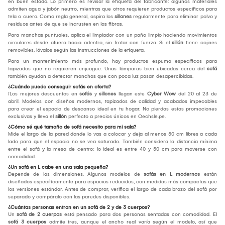
en buen estado. Lo primero es revisar la etiqueta del fabricante: algunos materiales
admiten agua y jabón neutro, mientras que otros requieren productos específicos para
tela o cuero. Como regla general, aspira los
sillones
regularmente para eliminar polvo y
residuos antes de que se incrusten en las fibras.
Para manchas puntuales, aplica el limpiador con un paño limpio haciendo movimientos
circulares desde afuera hacia adentro, sin frotar con fuerza. Si el
sillón
tiene cojines
removibles, lávalos según las instrucciones de la etiqueta.
Para un mantenimiento más profundo, hay productos espuma específicos para
tapizados que no requieren enjuague. Unas lámparas bien ubicadas cerca del
sofá
también ayudan a detectar manchas que con poca luz pasan desapercibidas.
¿Cuándo puedo conseguir sofás en oferta?
¡Los mejores descuentos en
sofás
y
sillones
llegan este
Cyber Wow
del 20 al 23 de
abril! Modelos con diseños modernos, tapizados de calidad y acabados impecables
para crear el espacio de descanso ideal en tu hogar. No pierdas estas promociones
exclusivas y lleva el
sillón
perfecto a precios únicos en Oechsle.pe.
¿Cómo sé qué tamaño de sofá necesito para mi sala?
Mide el largo de la pared donde lo vas a colocar y deja al menos 50 cm libres a cada
lado para que el espacio no se vea saturado. También considera la distancia mínima
entre el sofá y la mesa de centro: lo ideal es entre 40 y 50 cm para moverse con
comodidad.
¿Un sofá en L cabe en una sala pequeña?
Depende de las dimensiones. Algunos modelos de
sofás en L modernos
están
diseñados específicamente para espacios reducidos, con medidas más compactas que
los versiones estándar. Antes de comprar, verifica el largo de cada brazo del sofá por
separado y compáralo con las paredes disponibles.
¿Cuántas personas entran en un sofá de 2 y de 3 cuerpos?
Un
sofá de 2 cuerpos
está pensado para dos personas sentadas con comodidad. El
sofá 3 cuerpos
admite tres, aunque el ancho real varía según el modelo, así que