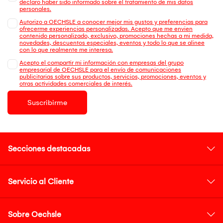
declaro haber sido informado sobre el tratamiento de mis datos
personales.
Autorizo a OECHSLE a conocer mejor mis gustos y preferencias para
ofrecerme experiencias personalizadas. Acepto que me envien
contenido personalizado, exclusivo, promociones hechas a mi medida,
novedades, descuentos especiales, eventos y todo lo que se alinee
con lo que realmente me interesa.
Acepto el compartir mi información con empresas del grupo
empresarial de OECHSLE para el envío de comunicaciones
publicitarias sobre sus productos, servicios, promociones, eventos y
otras actividades comerciales de interés.
Suscribirme
Secciones destacadas
Servicio al Cliente
Sobre Oechsle