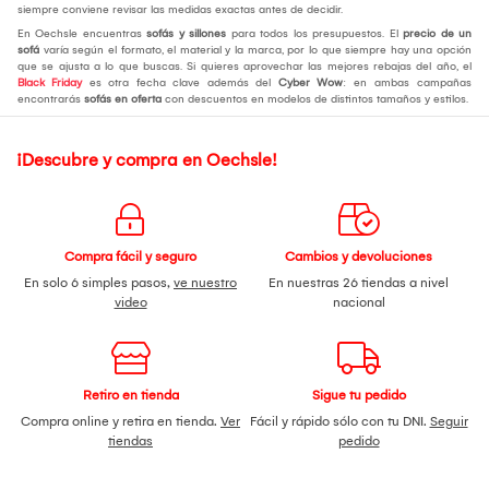
siempre conviene revisar las medidas exactas antes de decidir.
En Oechsle encuentras
sofás y sillones
para todos los presupuestos. El
precio de un
sofá
varía según el formato, el material y la marca, por lo que siempre hay una opción
que se ajusta a lo que buscas. Si quieres aprovechar las mejores rebajas del año, el
Black Friday
es otra fecha clave además del
Cyber Wow
: en ambas campañas
encontrarás
sofás en oferta
con descuentos en modelos de distintos tamaños y estilos.
¡Descubre y compra en Oechsle!
Compra fácil y seguro
Cambios y devoluciones
En solo 6 simples pasos,
ve nuestro
En nuestras 26 tiendas a nivel
video
nacional
Retiro en tienda
Sigue tu pedido
Compra online y retira en tienda.
Ver
Fácil y rápido sólo con tu DNI.
Seguir
tiendas
pedido