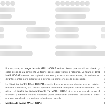
Por su parte, su
juego de sala MALL HOGAR
reúne piezas que combinan diseño y
s
color, creando un ambiente uniforme para recibir visitas o relajarse. En tanto, el
sofá
e
MALL HOGAR
cuenta con tapizados suaves y estructuras resistentes, disponibles en
s
distintos estilos para adaptarse a diferentes preferencias de decoración.
o
La
mesa de centro MALL HOGAR
permite tener a la mano objetos como revistas,
n
mandos o adornos, y su diseño ayuda a completar el espacio entre los asientos. Por
n
último, el
centro de entretenimiento TV MALL HOGAR
sirve como soporte para el
o
televisor y también incluye espacios para almacenar consolas, parlantes u otros
,
equipos, ayudando a mantener el orden en la sala.
e
a
Muebles de cocina MALL HOGAR