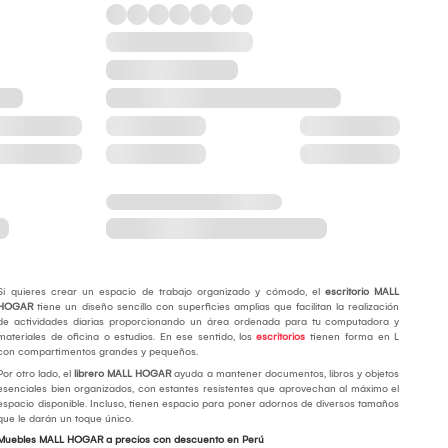
Si quieres crear un espacio de trabajo organizado y cómodo, el
escritorio MALL
HOGAR
tiene un diseño sencillo con superficies amplias que facilitan la realización
de actividades diarias proporcionando un área ordenada para tu computadora y
materiales de oficina o estudios. En ese sentido, los
escritorios
tienen forma en L
con compartimentos grandes y pequeños.
Por otro lado, el
librero MALL HOGAR
ayuda a mantener documentos, libros y objetos
esenciales bien organizados, con estantes resistentes que aprovechan al máximo el
espacio disponible. Incluso, tienen espacio para poner adornos de diversos tamaños
que le darán un toque único.
Muebles MALL HOGAR a precios con descuento en Perú