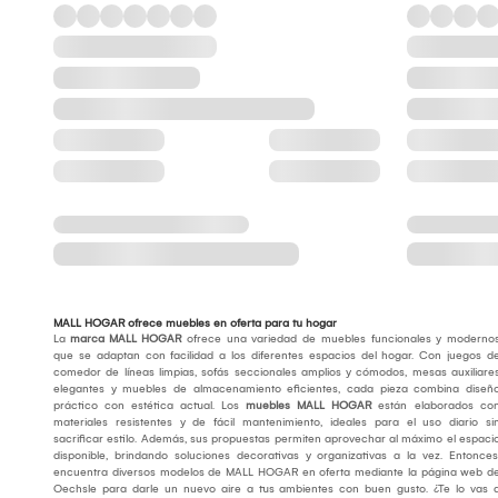
MALL HOGAR ofrece muebles en oferta para tu hogar
La
marca
MALL HOGAR
ofrece una variedad de muebles funcionales y moderno
que se adaptan con facilidad a los diferentes espacios del hogar. Con juegos d
comedor de líneas limpias, sofás seccionales amplios y cómodos, mesas auxiliare
elegantes y muebles de almacenamiento eficientes, cada pieza combina diseñ
práctico con estética actual. Los
muebles MALL HOGAR
están elaborados co
materiales resistentes y de fácil mantenimiento, ideales para el uso diario si
sacrificar estilo. Además, sus propuestas permiten aprovechar al máximo el espaci
disponible, brindando soluciones decorativas y organizativas a la vez. Entonces
encuentra diversos modelos de MALL HOGAR en oferta mediante la página web d
Oechsle para darle un nuevo aire a tus ambientes con buen gusto. ¿Te lo vas 