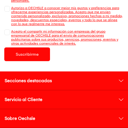
personales.
Autorizo a OECHSLE a conocer mejor mis gustos y preferencias para
ofrecerme experiencias personalizadas. Acepto que me envien
contenido personalizado, exclusivo, promociones hechas a mi medida,
novedades, descuentos especiales, eventos y todo lo que se alinee
con lo que realmente me interesa.
Acepto el compartir mi información con empresas del grupo
empresarial de OECHSLE para el envío de comunicaciones
publicitarias sobre sus productos, servicios, promociones, eventos y
otras actividades comerciales de interés.
Suscribirme
Secciones destacadas
Servicio al Cliente
Sobre Oechsle