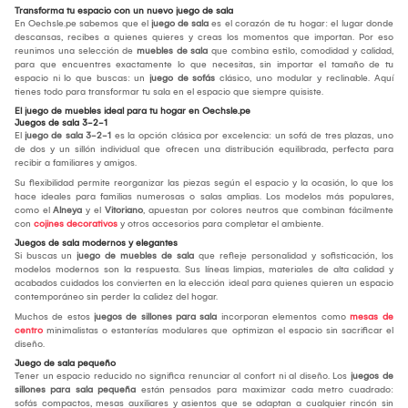
Transforma tu espacio con un nuevo juego de sala
En Oechsle.pe sabemos que el
juego de sala
es el corazón de tu hogar: el lugar donde
descansas, recibes a quienes quieres y creas los momentos que importan. Por eso
reunimos una selección de
muebles de sala
que combina estilo, comodidad y calidad,
para que encuentres exactamente lo que necesitas, sin importar el tamaño de tu
espacio ni lo que buscas: un
juego de sofás
clásico, uno modular y reclinable. Aquí
tienes todo para transformar tu sala en el espacio que siempre quisiste.
El juego de muebles ideal para tu hogar en Oechsle.pe
Juegos de sala 3-2-1
El
juego de sala 3-2-1
es la opción clásica por excelencia: un sofá de tres plazas, uno
de dos y un sillón individual que ofrecen una distribución equilibrada, perfecta para
recibir a familiares y amigos.
Su flexibilidad permite reorganizar las piezas según el espacio y la ocasión, lo que los
hace ideales para familias numerosas o salas amplias. Los modelos más populares,
como el
Alneya
y el
Vitoriano
, apuestan por colores neutros que combinan fácilmente
con
cojines decorativos
y otros accesorios para completar el ambiente.
Juegos de sala modernos y elegantes
Si buscas un
juego de muebles de sala
que refleje personalidad y sofisticación, los
modelos modernos son la respuesta. Sus líneas limpias, materiales de alta calidad y
acabados cuidados los convierten en la elección ideal para quienes quieren un espacio
contemporáneo sin perder la calidez del hogar.
Muchos de estos
juegos de sillones para sala
incorporan elementos como
mesas de
centro
minimalistas o estanterías modulares que optimizan el espacio sin sacrificar el
diseño.
Juego de sala pequeño
Tener un espacio reducido no significa renunciar al confort ni al diseño. Los
juegos de
sillones para sala pequeña
están pensados para maximizar cada metro cuadrado:
sofás compactos, mesas auxiliares y asientos que se adaptan a cualquier rincón sin