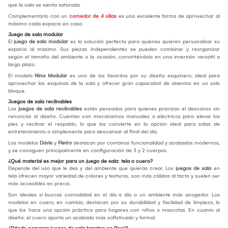
que la sala se sienta saturada.
Complementarlo con un
comedor de 4 sillas
es una excelente forma de aprovechar al
máximo cada espacio en casa.
Juego de sala modular
El
juego de sala modular
es la solución perfecta para quienes quieren personalizar su
espacio al máximo. Sus piezas independientes se pueden combinar y reorganizar
según el tamaño del ambiente o la ocasión, convirtiéndolo en una inversión versátil a
largo plazo.
El modelo
Nina Modular
es uno de los favoritos por su diseño esquinero, ideal para
aprovechar las esquinas de la sala y ofrecer gran capacidad de asientos en un solo
bloque.
Juegos de sala reclinables
Los
juegos de sala reclinables
están pensados para quienes priorizan el descanso sin
renunciar al diseño. Cuentan con mecanismos manuales o eléctricos para elevar los
pies y reclinar el respaldo, lo que los convierte en la opción ideal para salas de
entretenimiento o simplemente para descansar al final del día.
Los modelos
Davis
y
Pietro
destacan por combinar funcionalidad y acabados modernos,
y se consiguen principalmente en configuración de 3 y 2 cuerpos.
¿Qué material es mejor para un juego de sala: tela o cuero?
Depende del uso que le des y del ambiente que quieras crear. Los
juegos de sala
en
tela ofrecen mayor variedad de colores y texturas, son más cálidos al tacto y suelen ser
más accesibles en precio.
Son ideales si buscas comodidad en el día a día o un ambiente más acogedor. Los
modelos en cuero, en cambio, destacan por su durabilidad y facilidad de limpieza, lo
que los hace una opción práctica para hogares con niños o mascotas. En cuanto al
diseño, el cuero aporta un acabado más sofisticado y formal.