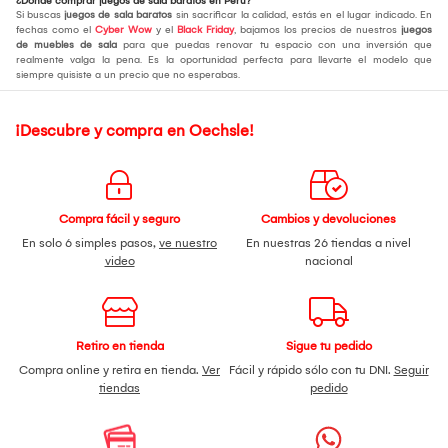
¿Dónde comprar juegos de sala baratos en Perú?
Si buscas
juegos de sala baratos
sin sacrificar la calidad, estás en el lugar indicado. En
fechas como el
Cyber Wow
y el
Black Friday
, bajamos los precios de nuestros
juegos
de muebles de sala
para que puedas renovar tu espacio con una inversión que
realmente valga la pena. Es la oportunidad perfecta para llevarte el modelo que
siempre quisiste a un precio que no esperabas.
¡Descubre y compra en Oechsle!
Compra fácil y seguro
Cambios y devoluciones
En solo 6 simples pasos,
ve nuestro
En nuestras 26 tiendas a nivel
video
nacional
Retiro en tienda
Sigue tu pedido
Compra online y retira en tienda.
Ver
Fácil y rápido sólo con tu DNI.
Seguir
tiendas
pedido