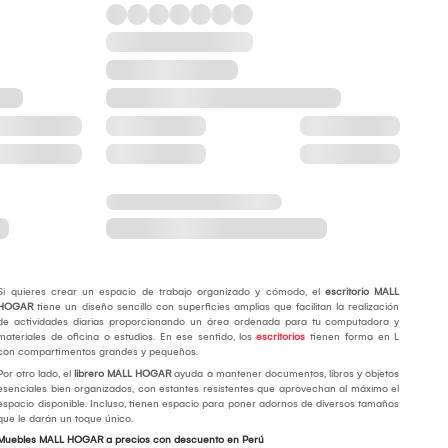
Si quieres crear un espacio de trabajo organizado y cómodo, el
escritorio MALL
HOGAR
tiene un diseño sencillo con superficies amplias que facilitan la realización
de actividades diarias proporcionando un área ordenada para tu computadora y
materiales de oficina o estudios. En ese sentido, los
escritorios
tienen forma en L
con compartimentos grandes y pequeños.
Por otro lado, el
librero MALL HOGAR
ayuda a mantener documentos, libros y objetos
esenciales bien organizados, con estantes resistentes que aprovechan al máximo el
espacio disponible. Incluso, tienen espacio para poner adornos de diversos tamaños
que le darán un toque único.
Muebles MALL HOGAR a precios con descuento en Perú