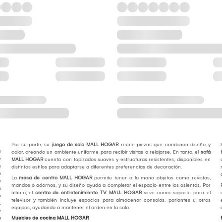
Por su parte, su
juego de sala MALL HOGAR
reúne piezas que combinan diseño y
s
color, creando un ambiente uniforme para recibir visitas o relajarse. En tanto, el
sofá
e
MALL HOGAR
cuenta con tapizados suaves y estructuras resistentes, disponibles en
s
distintos estilos para adaptarse a diferentes preferencias de decoración.
o
La
mesa de centro MALL HOGAR
permite tener a la mano objetos como revistas,
n
mandos o adornos, y su diseño ayuda a completar el espacio entre los asientos. Por
n
último, el
centro de entretenimiento TV MALL HOGAR
sirve como soporte para el
o
televisor y también incluye espacios para almacenar consolas, parlantes u otros
,
equipos, ayudando a mantener el orden en la sala.
e
a
Muebles de cocina MALL HOGAR