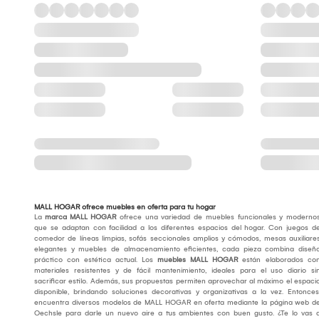
MALL HOGAR ofrece muebles en oferta para tu hogar
La
marca
MALL HOGAR
ofrece una variedad de muebles funcionales y moderno
que se adaptan con facilidad a los diferentes espacios del hogar. Con juegos d
comedor de líneas limpias, sofás seccionales amplios y cómodos, mesas auxiliare
elegantes y muebles de almacenamiento eficientes, cada pieza combina diseñ
práctico con estética actual. Los
muebles MALL HOGAR
están elaborados co
materiales resistentes y de fácil mantenimiento, ideales para el uso diario si
sacrificar estilo. Además, sus propuestas permiten aprovechar al máximo el espaci
disponible, brindando soluciones decorativas y organizativas a la vez. Entonces
encuentra diversos modelos de MALL HOGAR en oferta mediante la página web d
Oechsle para darle un nuevo aire a tus ambientes con buen gusto. ¿Te lo vas 