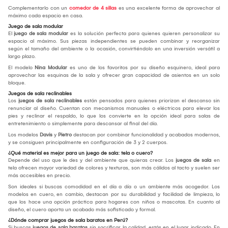
Complementarlo con un
comedor de 4 sillas
es una excelente forma de aprovechar al
máximo cada espacio en casa.
Juego de sala modular
El
juego de sala modular
es la solución perfecta para quienes quieren personalizar su
espacio al máximo. Sus piezas independientes se pueden combinar y reorganizar
según el tamaño del ambiente o la ocasión, convirtiéndolo en una inversión versátil a
largo plazo.
El modelo
Nina Modular
es uno de los favoritos por su diseño esquinero, ideal para
aprovechar las esquinas de la sala y ofrecer gran capacidad de asientos en un solo
bloque.
Juegos de sala reclinables
Los
juegos de sala reclinables
están pensados para quienes priorizan el descanso sin
renunciar al diseño. Cuentan con mecanismos manuales o eléctricos para elevar los
pies y reclinar el respaldo, lo que los convierte en la opción ideal para salas de
entretenimiento o simplemente para descansar al final del día.
Los modelos
Davis
y
Pietro
destacan por combinar funcionalidad y acabados modernos,
y se consiguen principalmente en configuración de 3 y 2 cuerpos.
¿Qué material es mejor para un juego de sala: tela o cuero?
Depende del uso que le des y del ambiente que quieras crear. Los
juegos de sala
en
tela ofrecen mayor variedad de colores y texturas, son más cálidos al tacto y suelen ser
más accesibles en precio.
Son ideales si buscas comodidad en el día a día o un ambiente más acogedor. Los
modelos en cuero, en cambio, destacan por su durabilidad y facilidad de limpieza, lo
que los hace una opción práctica para hogares con niños o mascotas. En cuanto al
diseño, el cuero aporta un acabado más sofisticado y formal.
¿Dónde comprar juegos de sala baratos en Perú?
Si buscas
juegos de sala baratos
sin sacrificar la calidad, estás en el lugar indicado. En