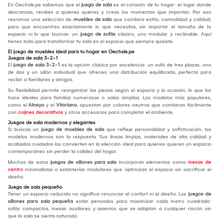
En Oechsle.pe sabemos que el
juego de sala
es el corazón de tu hogar: el lugar donde
descansas, recibes a quienes quieres y creas los momentos que importan. Por eso
reunimos una selección de
muebles de sala
que combina estilo, comodidad y calidad,
para que encuentres exactamente lo que necesitas, sin importar el tamaño de tu
espacio ni lo que buscas: un
juego de sofás
clásico, uno modular y reclinable. Aquí
tienes todo para transformar tu sala en el espacio que siempre quisiste.
El juego de muebles ideal para tu hogar en Oechsle.pe
Juegos de sala 3-2-1
El
juego de sala 3-2-1
es la opción clásica por excelencia: un sofá de tres plazas, uno
de dos y un sillón individual que ofrecen una distribución equilibrada, perfecta para
recibir a familiares y amigos.
Su flexibilidad permite reorganizar las piezas según el espacio y la ocasión, lo que los
hace ideales para familias numerosas o salas amplias. Los modelos más populares,
como el
Alneya
y el
Vitoriano
, apuestan por colores neutros que combinan fácilmente
con
cojines decorativos
y otros accesorios para completar el ambiente.
Juegos de sala modernos y elegantes
Si buscas un
juego de muebles de sala
que refleje personalidad y sofisticación, los
modelos modernos son la respuesta. Sus líneas limpias, materiales de alta calidad y
acabados cuidados los convierten en la elección ideal para quienes quieren un espacio
contemporáneo sin perder la calidez del hogar.
Muchos de estos
juegos de sillones para sala
incorporan elementos como
mesas de
centro
minimalistas o estanterías modulares que optimizan el espacio sin sacrificar el
diseño.
Juego de sala pequeño
Tener un espacio reducido no significa renunciar al confort ni al diseño. Los
juegos de
sillones para sala pequeña
están pensados para maximizar cada metro cuadrado:
sofás compactos, mesas auxiliares y asientos que se adaptan a cualquier rincón sin
que la sala se sienta saturada.