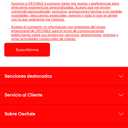
Autorizo a OECHSLE a conocer mejor mis gustos y preferencias para
ofrecerme experiencias personalizadas. Acepto que me envien
contenido personalizado, exclusivo, promociones hechas a mi medida,
novedades, descuentos especiales, eventos y todo lo que se alinee
con lo que realmente me interesa.
Acepto el compartir mi información con empresas del grupo
empresarial de OECHSLE para el envío de comunicaciones
publicitarias sobre sus productos, servicios, promociones, eventos y
otras actividades comerciales de interés.
Suscribirme
Secciones destacadas
Servicio al Cliente
Sobre Oechsle