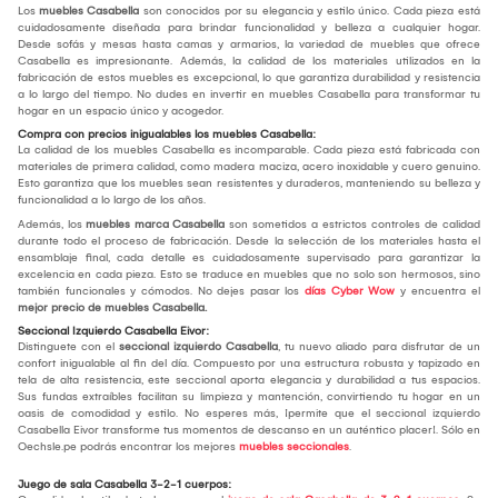
Los
muebles Casabella
son conocidos por su elegancia y estilo único. Cada pieza está
cuidadosamente diseñada para brindar funcionalidad y belleza a cualquier hogar.
Desde sofás y mesas hasta camas y armarios, la variedad de muebles que ofrece
Casabella es impresionante. Además, la calidad de los materiales utilizados en la
fabricación de estos muebles es excepcional, lo que garantiza durabilidad y resistencia
a lo largo del tiempo. No dudes en invertir en muebles Casabella para transformar tu
hogar en un espacio único y acogedor.
Compra con precios inigualables los muebles Casabella:
La calidad de los muebles Casabella es incomparable. Cada pieza está fabricada con
materiales de primera calidad, como madera maciza, acero inoxidable y cuero genuino.
Esto garantiza que los muebles sean resistentes y duraderos, manteniendo su belleza y
funcionalidad a lo largo de los años.
Además, los
muebles marca Casabella
son sometidos a estrictos controles de calidad
durante todo el proceso de fabricación. Desde la selección de los materiales hasta el
ensamblaje final, cada detalle es cuidadosamente supervisado para garantizar la
excelencia en cada pieza. Esto se traduce en muebles que no solo son hermosos, sino
también funcionales y cómodos. No dejes pasar los
días Cyber Wow
y encuentra el
mejor precio de muebles Casabella.
Seccional Izquierdo Casabella Eivor:
Distinguete con el
seccional izquierdo Casabella
, tu nuevo aliado para disfrutar de un
confort inigualable al fin del día. Compuesto por una estructura robusta y tapizado en
tela de alta resistencia, este seccional aporta elegancia y durabilidad a tus espacios.
Sus fundas extraíbles facilitan su limpieza y mantención, convirtiendo tu hogar en un
oasis de comodidad y estilo. No esperes más, ¡permite que el seccional izquierdo
Casabella Eivor transforme tus momentos de descanso en un auténtico placer!. Sólo en
Oechsle.pe podrás encontrar los mejores
muebles seccionales
.
Juego de sala Casabella 3-2-1 cuerpos: