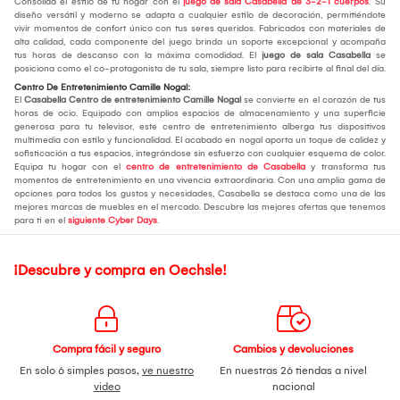
Consolida el estilo de tu hogar con el
juego de sala Casabella de 3-2-1 cuerpos
. Su
diseño versátil y moderno se adapta a cualquier estilo de decoración, permitiéndote
vivir momentos de confort único con tus seres queridos. Fabricados con materiales de
alta calidad, cada componente del juego brinda un soporte excepcional y acompaña
tus horas de descanso con la máxima comodidad. El
juego de sala Casabella
se
posiciona como el co-protagonista de tu sala, siempre listo para recibirte al final del día.
Centro De Entretenimiento Camille Nogal:
El
Casabella Centro de entretenimiento Camille Nogal
se convierte en el corazón de tus
horas de ocio. Equipado con amplios espacios de almacenamiento y una superficie
generosa para tu televisor, este centro de entretenimiento alberga tus dispositivos
multimedia con estilo y funcionalidad. El acabado en nogal aporta un toque de calidez y
sofisticación a tus espacios, integrándose sin esfuerzo con cualquier esquema de color.
Equipa tu hogar con el
centro de entretenimiento de Casabella
y transforma tus
momentos de entretenimiento en una vivencia extraordinaria. Con una amplia gama de
opciones para todos los gustos y necesidades, Casabella se destaca como una de las
mejores marcas de muebles en el mercado. Descubre las mejores ofertas que tenemos
para ti en el
siguiente Cyber Days
.
¡Descubre y compra en Oechsle!
Compra fácil y seguro
Cambios y devoluciones
En solo 6 simples pasos,
ve nuestro
En nuestras 26 tiendas a nivel
video
nacional