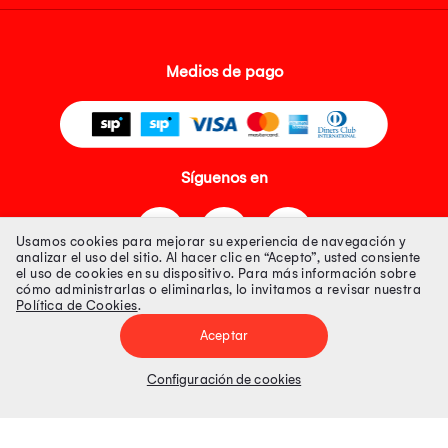
Medios de pago
Síguenos en
Usamos cookies para mejorar su experiencia de navegación y
analizar el uso del sitio. Al hacer clic en “Acepto”, usted consiente
el uso de cookies en su dispositivo. Para más información sobre
cómo administrarlas o eliminarlas, lo invitamos a revisar nuestra
Política de Cookies
.
Tienda 100% Segura
Aceptar
Tiendas Peruanas S.A. R.U.C. Nº 20493020618. Todos los derechos
reservados. Av. Aviación 2405 Piso 3, San Borja
Configuración de cookies
Precios disponibles solo en www.oechsle.pe. Precios online publicados
pueden incluir descuento adicional. Precios sujetos a variaciones sin
previo aviso. Productos sujetos a disponibilidad de stock
El Oficial de Protección de Datos Personales de Tiendas Peruanas S.A.
identificada con RUC No. 20493020618 es el señor Juan Diego Gavelan