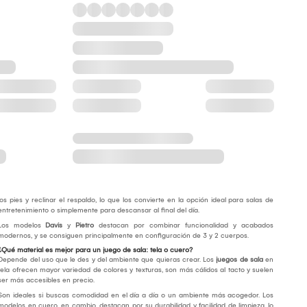
los pies y reclinar el respaldo, lo que los convierte en la opción ideal para salas de
entretenimiento o simplemente para descansar al final del día.
Los modelos
Davis
y
Pietro
destacan por combinar funcionalidad y acabados
modernos, y se consiguen principalmente en configuración de 3 y 2 cuerpos.
¿Qué material es mejor para un juego de sala: tela o cuero?
Depende del uso que le des y del ambiente que quieras crear. Los
juegos de sala
en
tela ofrecen mayor variedad de colores y texturas, son más cálidos al tacto y suelen
ser más accesibles en precio.
Son ideales si buscas comodidad en el día a día o un ambiente más acogedor. Los
modelos en cuero, en cambio, destacan por su durabilidad y facilidad de limpieza, lo