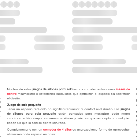
Muchos de estos
juegos de sillones para sala
incorporan elementos como
mesas de
r
centro
minimalistas o estanterías modulares que optimizan el espacio sin sacrificar
.
el diseño.
d
Juego de sala pequeño
l
Tener un espacio reducido no significa renunciar al confort ni al diseño. Los
juegos
y
de sillones para sala pequeña
están pensados para maximizar cada metro
e
cuadrado: sofás compactos, mesas auxiliares y asientos que se adaptan a cualquier
rincón sin que la sala se sienta saturada.
Complementarlo con un
comedor de 4 sillas
es una excelente forma de aprovechar
al máximo cada espacio en casa.
,