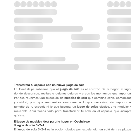
Transforma tu espacio con un nuevo juego de sala
En Oechsle.pe sabemos que el
juego de sala
es el corazón de tu hogar: el luga
donde descansas, recibes a quienes quieres y creas los momentos que importan
Por eso reunimos una selección de
muebles de sala
que combina estilo, comodida
y calidad, para que encuentres exactamente lo que necesitas, sin importar e
tamaño de tu espacio ni lo que buscas: un
juego de sofás
clásico, uno modular 
reclinable. Aquí tienes todo para transformar tu sala en el espacio que siempr
quisiste.
El juego de muebles ideal para tu hogar en Oechsle.pe
Juegos de sala 3-2-1
El
juego de sala 3-2-1
es la opción clásica por excelencia: un sofá de tres plazas