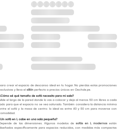
para crear el espacio de descanso ideal en tu hogar. No pierdas estas promociones
exclusivas y lleva el
sillón
perfecto a precios únicos en Oechsle.pe.
¿Cómo sé qué tamaño de sofá necesito para mi sala?
Mide el largo de la pared donde lo vas a colocar y deja al menos 50 cm libres a cada
lado para que el espacio no se vea saturado. También considera la distancia mínima
entre el sofá y la mesa de centro: lo ideal es entre 40 y 50 cm para moverse con
comodidad.
¿Un sofá en L cabe en una sala pequeña?
Depende de las dimensiones. Algunos modelos de
sofás en L modernos
están
diseñados específicamente para espacios reducidos, con medidas más compactas