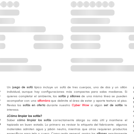
Un
juego de sofá
típico incluye un sofá de tres cuerpos, uno de dos y un sillón
o
individual, aunque hay configuraciones más compactas para salas medianas. Si
s
quieres completar el ambiente, los
sofás y sillones
de una misma línea se pueden
y
acompañar con una
alfombra
que delimite el área de estar y aporte textura al piso.
a
Revisa los
sofás en oferta
durante nuestro
Cyber Wow
si algún
set de sofás
te
interesa.
¿Cómo limpiar los sofás?
s
Saber
cómo limpiar los sofás
correctamente alarga su vida útil y mantiene el
a
tapizado en buen estado. Lo primero es revisar la etiqueta del fabricante: algunos
materiales admiten agua y jabón neutro, mientras que otros requieren productos
específicos para tela o cuero. Como regla general, aspira los
sillones
regularmente