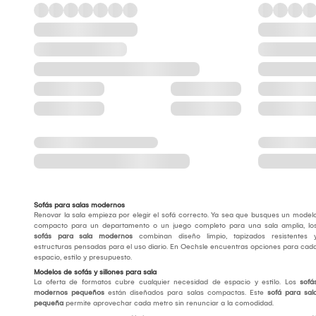
Sofás para salas modernos
Renovar la sala empieza por elegir el sofá correcto. Ya sea que busques un model
compacto para un departamento o un juego completo para una sala amplia, lo
sofás para sala modernos
combinan diseño limpio, tapizados resistentes 
estructuras pensadas para el uso diario. En Oechsle encuentras opciones para cad
espacio, estilo y presupuesto.
Modelos de sofás y sillones para sala
La oferta de formatos cubre cualquier necesidad de espacio y estilo. Los
sofá
modernos pequeños
están diseñados para salas compactas. Este
sofá para sal
pequeña
permite aprovechar cada metro sin renunciar a la comodidad.