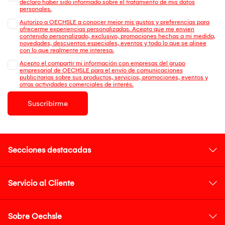
declaro haber sido informado sobre el tratamiento de mis datos
personales.
Autorizo a OECHSLE a conocer mejor mis gustos y preferencias para
ofrecerme experiencias personalizadas. Acepto que me envien
contenido personalizado, exclusivo, promociones hechas a mi medida,
novedades, descuentos especiales, eventos y todo lo que se alinee
con lo que realmente me interesa.
Acepto el compartir mi información con empresas del grupo
empresarial de OECHSLE para el envío de comunicaciones
publicitarias sobre sus productos, servicios, promociones, eventos y
otras actividades comerciales de interés.
Suscribirme
Secciones destacadas
Servicio al Cliente
Sobre Oechsle