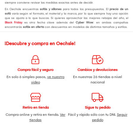
siempre conviene revisar las medidas exactas antes de decidir.
En Oechsle encuentras
sofás y sillones
para todos los presupuestos. El
precio de un
sofá
varía según el formato, el material y la marca, por lo que siempre hay una opción
que se ajusta a lo que buscas. Si quieres aprovechar las mejores rebajas del año, el
Black Friday
es otra fecha clave además del
Cyber Wow
: en ambas campañas
encontrarás
sofás en oferta
con descuentos en modelos de distintos tamaños y estilos.
¡Descubre y compra en Oechsle!
Compra fácil y seguro
Cambios y devoluciones
En solo 6 simples pasos,
ve nuestro
En nuestras 26 tiendas a nivel
video
nacional
Retiro en tienda
Sigue tu pedido
Compra online y retira en tienda.
Ver
Fácil y rápido sólo con tu DNI.
Seguir
tiendas
pedido