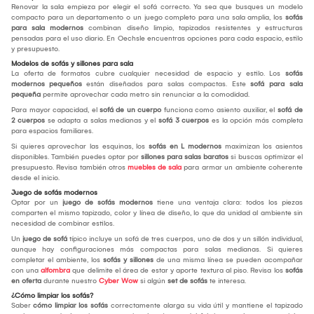
Renovar la sala empieza por elegir el sofá correcto. Ya sea que busques un modelo
compacto para un departamento o un juego completo para una sala amplia, los
sofás
para sala modernos
combinan diseño limpio, tapizados resistentes y estructuras
pensadas para el uso diario. En Oechsle encuentras opciones para cada espacio, estilo
y presupuesto.
Modelos de sofás y sillones para sala
La oferta de formatos cubre cualquier necesidad de espacio y estilo. Los
sofás
modernos pequeños
están diseñados para salas compactas. Este
sofá para sala
pequeña
permite aprovechar cada metro sin renunciar a la comodidad.
Para mayor capacidad, el
sofá de un cuerpo
funciona como asiento auxiliar, el
sofá de
2 cuerpos
se adapta a salas medianas y el
sofá 3 cuerpos
es la opción más completa
para espacios familiares.
Si quieres aprovechar las esquinas, los
sofás en L modernos
maximizan los asientos
disponibles. También puedes optar por
sillones para salas baratos
si buscas optimizar el
presupuesto. Revisa también otros
muebles de sala
para armar un ambiente coherente
desde el inicio.
Juego de sofás modernos
Optar por un
juego de sofás modernos
tiene una ventaja clara: todos los piezas
comparten el mismo tapizado, color y línea de diseño, lo que da unidad al ambiente sin
necesidad de combinar estilos.
Un
juego de sofá
típico incluye un sofá de tres cuerpos, uno de dos y un sillón individual,
aunque hay configuraciones más compactas para salas medianas. Si quieres
completar el ambiente, los
sofás y sillones
de una misma línea se pueden acompañar
con una
alfombra
que delimite el área de estar y aporte textura al piso. Revisa los
sofás
en oferta
durante nuestro
Cyber Wow
si algún
set de sofás
te interesa.
¿Cómo limpiar los sofás?
Saber
cómo limpiar los sofás
correctamente alarga su vida útil y mantiene el tapizado