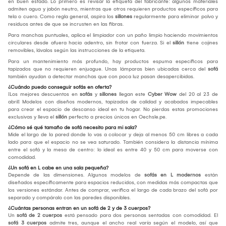
en buen estado. Lo primero es revisar la etiqueta del fabricante: algunos materiales
admiten agua y jabón neutro, mientras que otros requieren productos específicos para
tela o cuero. Como regla general, aspira los
sillones
regularmente para eliminar polvo y
residuos antes de que se incrusten en las fibras.
Para manchas puntuales, aplica el limpiador con un paño limpio haciendo movimientos
circulares desde afuera hacia adentro, sin frotar con fuerza. Si el
sillón
tiene cojines
removibles, lávalos según las instrucciones de la etiqueta.
Para un mantenimiento más profundo, hay productos espuma específicos para
tapizados que no requieren enjuague. Unas lámparas bien ubicadas cerca del
sofá
también ayudan a detectar manchas que con poca luz pasan desapercibidas.
¿Cuándo puedo conseguir sofás en oferta?
¡Los mejores descuentos en
sofás
y
sillones
llegan este
Cyber Wow
del 20 al 23 de
abril! Modelos con diseños modernos, tapizados de calidad y acabados impecables
para crear el espacio de descanso ideal en tu hogar. No pierdas estas promociones
exclusivas y lleva el
sillón
perfecto a precios únicos en Oechsle.pe.
¿Cómo sé qué tamaño de sofá necesito para mi sala?
Mide el largo de la pared donde lo vas a colocar y deja al menos 50 cm libres a cada
lado para que el espacio no se vea saturado. También considera la distancia mínima
entre el sofá y la mesa de centro: lo ideal es entre 40 y 50 cm para moverse con
comodidad.
¿Un sofá en L cabe en una sala pequeña?
Depende de las dimensiones. Algunos modelos de
sofás en L modernos
están
diseñados específicamente para espacios reducidos, con medidas más compactas que
los versiones estándar. Antes de comprar, verifica el largo de cada brazo del sofá por
separado y compáralo con las paredes disponibles.
¿Cuántas personas entran en un sofá de 2 y de 3 cuerpos?
Un
sofá de 2 cuerpos
está pensado para dos personas sentadas con comodidad. El
sofá 3 cuerpos
admite tres, aunque el ancho real varía según el modelo, así que