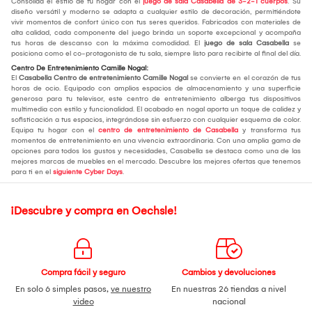
Consolida el estilo de tu hogar con el
juego de sala Casabella de 3-2-1 cuerpos
. Su
diseño versátil y moderno se adapta a cualquier estilo de decoración, permitiéndote
vivir momentos de confort único con tus seres queridos. Fabricados con materiales de
alta calidad, cada componente del juego brinda un soporte excepcional y acompaña
tus horas de descanso con la máxima comodidad. El
juego de sala Casabella
se
posiciona como el co-protagonista de tu sala, siempre listo para recibirte al final del día.
Centro De Entretenimiento Camille Nogal:
El
Casabella Centro de entretenimiento Camille Nogal
se convierte en el corazón de tus
horas de ocio. Equipado con amplios espacios de almacenamiento y una superficie
generosa para tu televisor, este centro de entretenimiento alberga tus dispositivos
multimedia con estilo y funcionalidad. El acabado en nogal aporta un toque de calidez y
sofisticación a tus espacios, integrándose sin esfuerzo con cualquier esquema de color.
Equipa tu hogar con el
centro de entretenimiento de Casabella
y transforma tus
momentos de entretenimiento en una vivencia extraordinaria. Con una amplia gama de
opciones para todos los gustos y necesidades, Casabella se destaca como una de las
mejores marcas de muebles en el mercado. Descubre las mejores ofertas que tenemos
para ti en el
siguiente Cyber Days
.
¡Descubre y compra en Oechsle!
Compra fácil y seguro
Cambios y devoluciones
En solo 6 simples pasos,
ve nuestro
En nuestras 26 tiendas a nivel
video
nacional