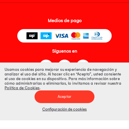
Medios de pago
Síguenos en
Usamos cookies para mejorar su experiencia de navegación y
analizar el uso del sitio. Al hacer clic en “Acepto”, usted consiente
el uso de cookies en su dispositivo. Para más información sobre
cómo administrarlas o eliminarlas, lo invitamos a revisar nuestra
Política de Cookies
.
Tienda 100% Segura
Aceptar
Tiendas Peruanas S.A. R.U.C. Nº 20493020618. Todos los derechos
reservados. Av. Aviación 2405 Piso 3, San Borja
Configuración de cookies
Precios disponibles solo en www.oechsle.pe. Precios online publicados
pueden incluir descuento adicional. Precios sujetos a variaciones sin
previo aviso. Productos sujetos a disponibilidad de stock
El Oficial de Protección de Datos Personales de Tiendas Peruanas S.A.
identificada con RUC No. 20493020618 es el señor Juan Diego Gavelan