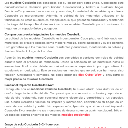
Los
muebles Casabella
son conocidos por su elegancia y estilo único. Cada pieza está
cuidadosamente diseñada para brindar funcionalidad y belleza a cualquier hogar.
Desde sofás y mesas hasta camas y armarios, la variedad de muebles que ofrece
Casabella es impresionante. Además, la calidad de los materiales utilizados en la
fabricación de estos muebles es excepcional, lo que garantiza durabilidad y resistencia
a lo largo del tiempo. No dudes en invertir en muebles Casabella para transformar tu
hogar en un espacio único y acogedor.
Compra con precios inigualables los muebles Casabella:
La calidad de los muebles Casabella es incomparable. Cada pieza está fabricada con
materiales de primera calidad, como madera maciza, acero inoxidable y cuero genuino.
Esto garantiza que los muebles sean resistentes y duraderos, manteniendo su belleza y
funcionalidad a lo largo de los años.
Además, los
muebles marca Casabella
son sometidos a estrictos controles de calidad
durante todo el proceso de fabricación. Desde la selección de los materiales hasta el
ensamblaje final, cada detalle es cuidadosamente supervisado para garantizar la
excelencia en cada pieza. Esto se traduce en muebles que no solo son hermosos, sino
también funcionales y cómodos. No dejes pasar los
días Cyber Wow
y encuentra el
mejor precio de muebles Casabella.
Seccional Izquierdo Casabella Eivor:
Distinguete con el
seccional izquierdo Casabella
, tu nuevo aliado para disfrutar de un
confort inigualable al fin del día. Compuesto por una estructura robusta y tapizado en
tela de alta resistencia, este seccional aporta elegancia y durabilidad a tus espacios.
Sus fundas extraíbles facilitan su limpieza y mantención, convirtiendo tu hogar en un
oasis de comodidad y estilo. No esperes más, ¡permite que el seccional izquierdo
Casabella Eivor transforme tus momentos de descanso en un auténtico placer!. Sólo en
Oechsle.pe podrás encontrar los mejores
muebles seccionales
.
Juego de sala Casabella 3-2-1 cuerpos: