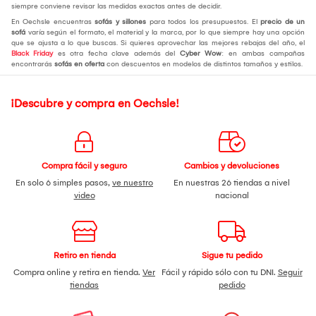
siempre conviene revisar las medidas exactas antes de decidir.
En Oechsle encuentras
sofás y sillones
para todos los presupuestos. El
precio de un
sofá
varía según el formato, el material y la marca, por lo que siempre hay una opción
que se ajusta a lo que buscas. Si quieres aprovechar las mejores rebajas del año, el
Black Friday
es otra fecha clave además del
Cyber Wow
: en ambas campañas
encontrarás
sofás en oferta
con descuentos en modelos de distintos tamaños y estilos.
¡Descubre y compra en Oechsle!
Compra fácil y seguro
Cambios y devoluciones
En solo 6 simples pasos,
ve nuestro
En nuestras 26 tiendas a nivel
video
nacional
Retiro en tienda
Sigue tu pedido
Compra online y retira en tienda.
Ver
Fácil y rápido sólo con tu DNI.
Seguir
tiendas
pedido