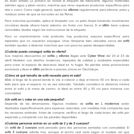
en buen estado. Lo primero es revisar la etiqueta del fabricante: algunos materiales
admiten agua y jabón neutro, mientras que otros requieren productos específicos para
tela o cuero. Como regla general, aspira los
sillones
regularmente para eliminar polvo y
residuos antes de que se incrusten en las fibras.
Para manchas puntuales, aplica el limpiador con un paño limpio haciendo movimientos
circulares desde afuera hacia adentro, sin frotar con fuerza. Si el
sillón
tiene cojines
removibles, lávalos según las instrucciones de la etiqueta.
Para un mantenimiento más profundo, hay productos espuma específicos para
tapizados que no requieren enjuague. Unas lámparas bien ubicadas cerca del
sofá
también ayudan a detectar manchas que con poca luz pasan desapercibidas.
¿Cuándo puedo conseguir sofás en oferta?
¡Los mejores descuentos en
sofás
y
sillones
llegan este
Cyber Wow
del 20 al 23 de
abril! Modelos con diseños modernos, tapizados de calidad y acabados impecables
para crear el espacio de descanso ideal en tu hogar. No pierdas estas promociones
exclusivas y lleva el
sillón
perfecto a precios únicos en Oechsle.pe.
¿Cómo sé qué tamaño de sofá necesito para mi sala?
Mide el largo de la pared donde lo vas a colocar y deja al menos 50 cm libres a cada
lado para que el espacio no se vea saturado. También considera la distancia mínima
entre el sofá y la mesa de centro: lo ideal es entre 40 y 50 cm para moverse con
comodidad.
¿Un sofá en L cabe en una sala pequeña?
Depende de las dimensiones. Algunos modelos de
sofás en L modernos
están
diseñados específicamente para espacios reducidos, con medidas más compactas que
los versiones estándar. Antes de comprar, verifica el largo de cada brazo del sofá por
separado y compáralo con las paredes disponibles.
¿Cuántas personas entran en un sofá de 2 y de 3 cuerpos?
Un
sofá de 2 cuerpos
está pensado para dos personas sentadas con comodidad. El
sofá 3 cuerpos
admite tres, aunque el ancho real varía según el modelo, así que