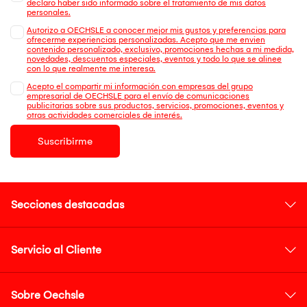
declaro haber sido informado sobre el tratamiento de mis datos
personales.
Autorizo a OECHSLE a conocer mejor mis gustos y preferencias para
ofrecerme experiencias personalizadas. Acepto que me envien
contenido personalizado, exclusivo, promociones hechas a mi medida,
novedades, descuentos especiales, eventos y todo lo que se alinee
con lo que realmente me interesa.
Acepto el compartir mi información con empresas del grupo
empresarial de OECHSLE para el envío de comunicaciones
publicitarias sobre sus productos, servicios, promociones, eventos y
otras actividades comerciales de interés.
Suscribirme
Secciones destacadas
Servicio al Cliente
Sobre Oechsle