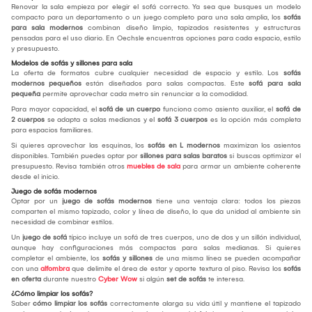
Renovar la sala empieza por elegir el sofá correcto. Ya sea que busques un modelo
compacto para un departamento o un juego completo para una sala amplia, los
sofás
para sala modernos
combinan diseño limpio, tapizados resistentes y estructuras
pensadas para el uso diario. En Oechsle encuentras opciones para cada espacio, estilo
y presupuesto.
Modelos de sofás y sillones para sala
La oferta de formatos cubre cualquier necesidad de espacio y estilo. Los
sofás
modernos pequeños
están diseñados para salas compactas. Este
sofá para sala
pequeña
permite aprovechar cada metro sin renunciar a la comodidad.
Para mayor capacidad, el
sofá de un cuerpo
funciona como asiento auxiliar, el
sofá de
2 cuerpos
se adapta a salas medianas y el
sofá 3 cuerpos
es la opción más completa
para espacios familiares.
Si quieres aprovechar las esquinas, los
sofás en L modernos
maximizan los asientos
disponibles. También puedes optar por
sillones para salas baratos
si buscas optimizar el
presupuesto. Revisa también otros
muebles de sala
para armar un ambiente coherente
desde el inicio.
Juego de sofás modernos
Optar por un
juego de sofás modernos
tiene una ventaja clara: todos los piezas
comparten el mismo tapizado, color y línea de diseño, lo que da unidad al ambiente sin
necesidad de combinar estilos.
Un
juego de sofá
típico incluye un sofá de tres cuerpos, uno de dos y un sillón individual,
aunque hay configuraciones más compactas para salas medianas. Si quieres
completar el ambiente, los
sofás y sillones
de una misma línea se pueden acompañar
con una
alfombra
que delimite el área de estar y aporte textura al piso. Revisa los
sofás
en oferta
durante nuestro
Cyber Wow
si algún
set de sofás
te interesa.
¿Cómo limpiar los sofás?
Saber
cómo limpiar los sofás
correctamente alarga su vida útil y mantiene el tapizado