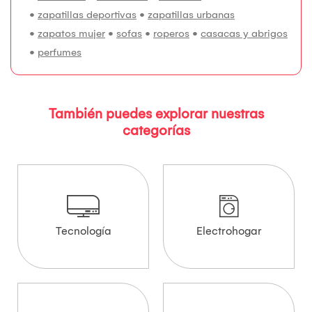
•
zapatillas deportivas
•
zapatillas urbanas
•
zapatos mujer
•
sofas
•
roperos
•
casacas y abrigos
•
perfumes
También puedes explorar nuestras
categorías
Tecnología
Electrohogar