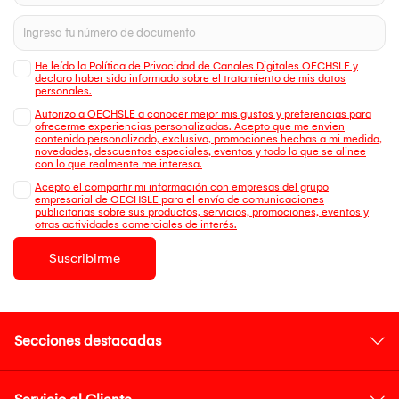
He leído la Política de Privacidad de Canales Digitales OECHSLE y
declaro haber sido informado sobre el tratamiento de mis datos
personales.
Autorizo a OECHSLE a conocer mejor mis gustos y preferencias para
ofrecerme experiencias personalizadas. Acepto que me envien
contenido personalizado, exclusivo, promociones hechas a mi medida,
novedades, descuentos especiales, eventos y todo lo que se alinee
con lo que realmente me interesa.
Acepto el compartir mi información con empresas del grupo
empresarial de OECHSLE para el envío de comunicaciones
publicitarias sobre sus productos, servicios, promociones, eventos y
otras actividades comerciales de interés.
Suscribirme
Secciones destacadas