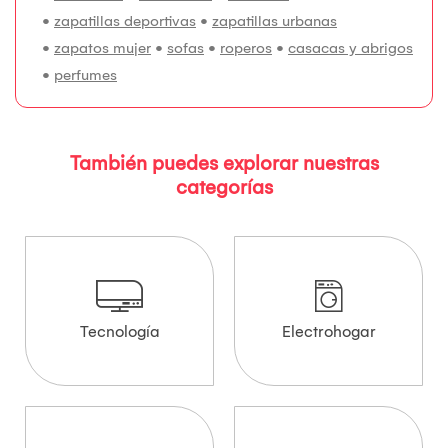
•
zapatillas deportivas
•
zapatillas urbanas
•
zapatos mujer
•
sofas
•
roperos
•
casacas y abrigos
•
perfumes
También puedes explorar nuestras
categorías
Tecnología
Electrohogar