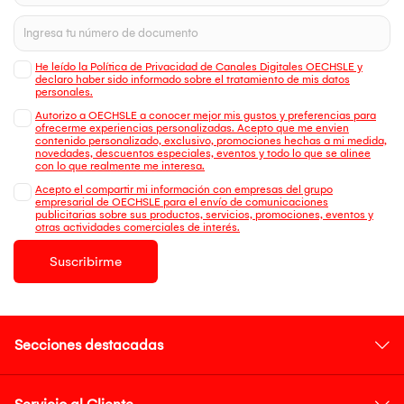
He leído la Política de Privacidad de Canales Digitales OECHSLE y
declaro haber sido informado sobre el tratamiento de mis datos
personales.
Autorizo a OECHSLE a conocer mejor mis gustos y preferencias para
ofrecerme experiencias personalizadas. Acepto que me envien
contenido personalizado, exclusivo, promociones hechas a mi medida,
novedades, descuentos especiales, eventos y todo lo que se alinee
con lo que realmente me interesa.
Acepto el compartir mi información con empresas del grupo
empresarial de OECHSLE para el envío de comunicaciones
publicitarias sobre sus productos, servicios, promociones, eventos y
otras actividades comerciales de interés.
Suscribirme
Secciones destacadas