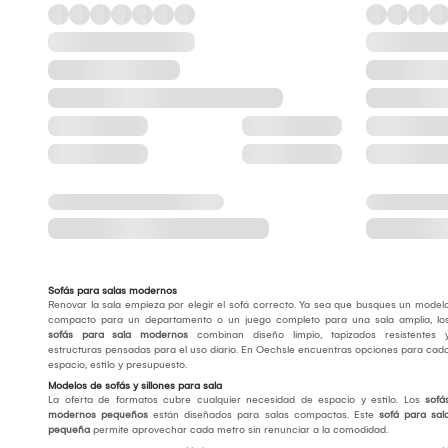
Sofás para salas modernos
Renovar la sala empieza por elegir el sofá correcto. Ya sea que busques un model
compacto para un departamento o un juego completo para una sala amplia, lo
sofás para sala modernos
combinan diseño limpio, tapizados resistentes 
estructuras pensadas para el uso diario. En Oechsle encuentras opciones para cad
espacio, estilo y presupuesto.
Modelos de sofás y sillones para sala
La oferta de formatos cubre cualquier necesidad de espacio y estilo. Los
sofá
modernos pequeños
están diseñados para salas compactas. Este
sofá para sal
pequeña
permite aprovechar cada metro sin renunciar a la comodidad.