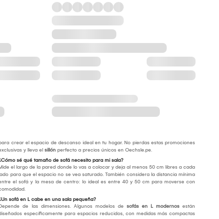
para crear el espacio de descanso ideal en tu hogar. No pierdas estas promociones
exclusivas y lleva el
sillón
perfecto a precios únicos en Oechsle.pe.
¿Cómo sé qué tamaño de sofá necesito para mi sala?
Mide el largo de la pared donde lo vas a colocar y deja al menos 50 cm libres a cada
lado para que el espacio no se vea saturado. También considera la distancia mínima
entre el sofá y la mesa de centro: lo ideal es entre 40 y 50 cm para moverse con
comodidad.
¿Un sofá en L cabe en una sala pequeña?
Depende de las dimensiones. Algunos modelos de
sofás en L modernos
están
diseñados específicamente para espacios reducidos, con medidas más compactas