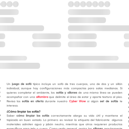
Un
juego de sofá
típico incluye un sofá de tres cuerpos, uno de dos y un sillón
o
individual, aunque hay configuraciones más compactas para salas medianas. Si
s
quieres completar el ambiente, los
sofás y sillones
de una misma línea se pueden
y
acompañar con una
alfombra
que delimite el área de estar y aporte textura al piso.
a
Revisa los
sofás en oferta
durante nuestro
Cyber Wow
si algún
set de sofás
te
interesa.
¿Cómo limpiar los sofás?
s
Saber
cómo limpiar los sofás
correctamente alarga su vida útil y mantiene el
a
tapizado en buen estado. Lo primero es revisar la etiqueta del fabricante: algunos
materiales admiten agua y jabón neutro, mientras que otros requieren productos
específicos para tela o cuero. Como regla general, aspira los
sillones
regularmente