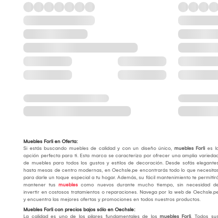
Muebles Forli en Oferta:
Si estás buscando muebles de calidad y con un diseño único,
muebles Forli
es l
opción perfecta para ti. Esta marca se caracteriza por ofrecer una amplia varieda
de muebles para todos los gustos y estilos de decoración. Desde sofás elegante
hasta mesas de centro modernas, en Oechsle.pe encontrarás todo lo que necesita
para darle un toque especial a tu hogar. Además, su fácil mantenimiento te permitir
mantener tus
muebles
como nuevos durante mucho tiempo, sin necesidad d
invertir en costosos tratamientos o reparaciones. Navega por la web de Oechsle.p
y encuentra las mejores ofertas y promociones en todos nuestros productos.
Muebles Forli con precios bajos sólo en Oechsle:
La calidad es uno de los pilares fundamentales de los
muebles Forli
. Todos su