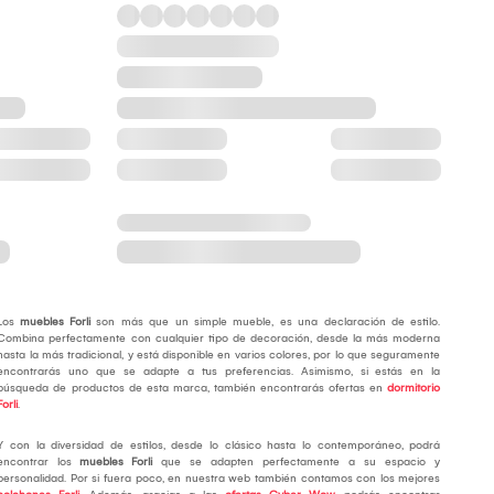
Los
muebles Forli
son más que un simple mueble, es una declaración de estilo.
Combina perfectamente con cualquier tipo de decoración, desde la más moderna
hasta la más tradicional, y está disponible en varios colores, por lo que seguramente
encontrarás uno que se adapte a tus preferencias. Asimismo, si estás en la
búsqueda de productos de esta marca, también encontrarás ofertas en
dormitorio
Forli
.
Y con la diversidad de estilos, desde lo clásico hasta lo contemporáneo, podrá
encontrar los
muebles
Forli
que se adapten perfectamente a su espacio y
personalidad. Por si fuera poco, en nuestra web también contamos con los mejores