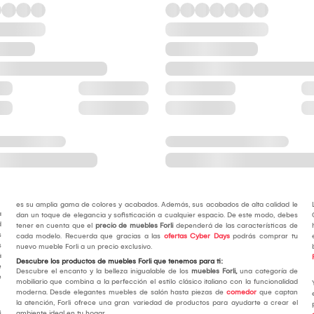
es su amplia gama de colores y acabados. Además, sus acabados de alta calidad le
a
dan un toque de elegancia y sofisticación a cualquier espacio. De este modo, debes
d
tener en cuenta que el
precio de muebles Forli
dependerá de las características de
s
cada modelo. Recuerda que gracias a las
ofertas Cyber Days
podrás comprar tu
s
nuevo mueble Forli a un precio exclusivo.
á
Descubre los productos de muebles Forli que tenemos para ti:
e
Descubre el encanto y la belleza inigualable de los
muebles Forli,
una categoría de
e
mobiliario que combina a la perfección el estilo clásico italiano con la funcionalidad
moderna. Desde elegantes muebles de salón hasta piezas de
comedor
que captan
la atención, Forli ofrece una gran variedad de productos para ayudarte a crear el
s
ambiente ideal en tu hogar.