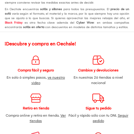
siempre conviene revisar las medidas exactas antes de decidir.
En Oechsle encuentras
sofás y sillones
para todos los presupuestos. El
precio de un
sofá
varía según el formato, el material y la marca, por lo que siempre hay una opción
que se ajusta a lo que buscas. Si quieres aprovechar las mejores rebajas del año, el
Black Friday
es otra fecha clave además del
Cyber Wow
: en ambas campañas
encontrarás
sofás en oferta
con descuentos en modelos de distintos tamaños y estilos.
¡Descubre y compra en Oechsle!
Compra fácil y seguro
Cambios y devoluciones
En solo 6 simples pasos,
ve nuestro
En nuestras 26 tiendas a nivel
video
nacional
Retiro en tienda
Sigue tu pedido
Compra online y retira en tienda.
Ver
Fácil y rápido sólo con tu DNI.
Seguir
tiendas
pedido