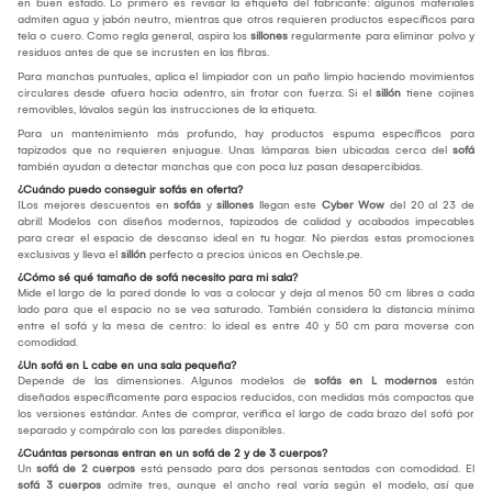
en buen estado. Lo primero es revisar la etiqueta del fabricante: algunos materiales
admiten agua y jabón neutro, mientras que otros requieren productos específicos para
tela o cuero. Como regla general, aspira los
sillones
regularmente para eliminar polvo y
residuos antes de que se incrusten en las fibras.
Para manchas puntuales, aplica el limpiador con un paño limpio haciendo movimientos
circulares desde afuera hacia adentro, sin frotar con fuerza. Si el
sillón
tiene cojines
removibles, lávalos según las instrucciones de la etiqueta.
Para un mantenimiento más profundo, hay productos espuma específicos para
tapizados que no requieren enjuague. Unas lámparas bien ubicadas cerca del
sofá
también ayudan a detectar manchas que con poca luz pasan desapercibidas.
¿Cuándo puedo conseguir sofás en oferta?
¡Los mejores descuentos en
sofás
y
sillones
llegan este
Cyber Wow
del 20 al 23 de
abril! Modelos con diseños modernos, tapizados de calidad y acabados impecables
para crear el espacio de descanso ideal en tu hogar. No pierdas estas promociones
exclusivas y lleva el
sillón
perfecto a precios únicos en Oechsle.pe.
¿Cómo sé qué tamaño de sofá necesito para mi sala?
Mide el largo de la pared donde lo vas a colocar y deja al menos 50 cm libres a cada
lado para que el espacio no se vea saturado. También considera la distancia mínima
entre el sofá y la mesa de centro: lo ideal es entre 40 y 50 cm para moverse con
comodidad.
¿Un sofá en L cabe en una sala pequeña?
Depende de las dimensiones. Algunos modelos de
sofás en L modernos
están
diseñados específicamente para espacios reducidos, con medidas más compactas que
los versiones estándar. Antes de comprar, verifica el largo de cada brazo del sofá por
separado y compáralo con las paredes disponibles.
¿Cuántas personas entran en un sofá de 2 y de 3 cuerpos?
Un
sofá de 2 cuerpos
está pensado para dos personas sentadas con comodidad. El
sofá 3 cuerpos
admite tres, aunque el ancho real varía según el modelo, así que