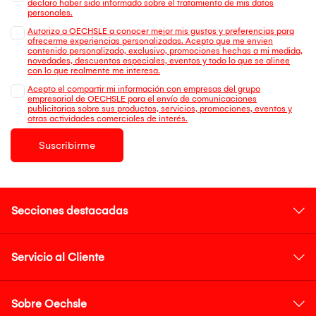
declaro haber sido informado sobre el tratamiento de mis datos
personales.
Autorizo a OECHSLE a conocer mejor mis gustos y preferencias para
ofrecerme experiencias personalizadas. Acepto que me envien
contenido personalizado, exclusivo, promociones hechas a mi medida,
novedades, descuentos especiales, eventos y todo lo que se alinee
con lo que realmente me interesa.
Acepto el compartir mi información con empresas del grupo
empresarial de OECHSLE para el envío de comunicaciones
publicitarias sobre sus productos, servicios, promociones, eventos y
otras actividades comerciales de interés.
Suscribirme
Secciones destacadas
Servicio al Cliente
Sobre Oechsle