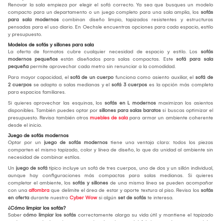
Renovar la sala empieza por elegir el sofá correcto. Ya sea que busques un modelo
compacto para un departamento o un juego completo para una sala amplia, los
sofás
para sala modernos
combinan diseño limpio, tapizados resistentes y estructuras
pensadas para el uso diario. En Oechsle encuentras opciones para cada espacio, estilo
y presupuesto.
Modelos de sofás y sillones para sala
La oferta de formatos cubre cualquier necesidad de espacio y estilo. Los
sofás
modernos pequeños
están diseñados para salas compactas. Este
sofá para sala
pequeña
permite aprovechar cada metro sin renunciar a la comodidad.
Para mayor capacidad, el
sofá de un cuerpo
funciona como asiento auxiliar, el
sofá de
2 cuerpos
se adapta a salas medianas y el
sofá 3 cuerpos
es la opción más completa
para espacios familiares.
Si quieres aprovechar las esquinas, los
sofás en L modernos
maximizan los asientos
disponibles. También puedes optar por
sillones para salas baratos
si buscas optimizar el
presupuesto. Revisa también otros
muebles de sala
para armar un ambiente coherente
desde el inicio.
Juego de sofás modernos
Optar por un
juego de sofás modernos
tiene una ventaja clara: todos los piezas
comparten el mismo tapizado, color y línea de diseño, lo que da unidad al ambiente sin
necesidad de combinar estilos.
Un
juego de sofá
típico incluye un sofá de tres cuerpos, uno de dos y un sillón individual,
aunque hay configuraciones más compactas para salas medianas. Si quieres
completar el ambiente, los
sofás y sillones
de una misma línea se pueden acompañar
con una
alfombra
que delimite el área de estar y aporte textura al piso. Revisa los
sofás
en oferta
durante nuestro
Cyber Wow
si algún
set de sofás
te interesa.
¿Cómo limpiar los sofás?
Saber
cómo limpiar los sofás
correctamente alarga su vida útil y mantiene el tapizado