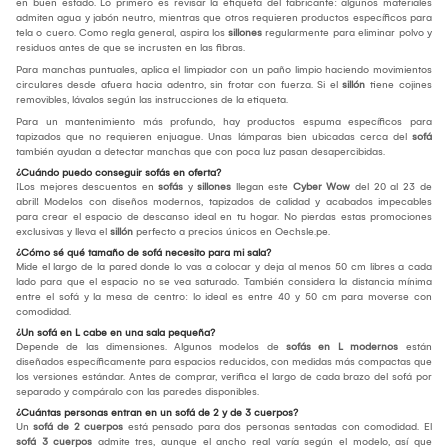
en buen estado. Lo primero es revisar la etiqueta del fabricante: algunos materiales
admiten agua y jabón neutro, mientras que otros requieren productos específicos para
tela o cuero. Como regla general, aspira los
sillones
regularmente para eliminar polvo y
residuos antes de que se incrusten en las fibras.
Para manchas puntuales, aplica el limpiador con un paño limpio haciendo movimientos
circulares desde afuera hacia adentro, sin frotar con fuerza. Si el
sillón
tiene cojines
removibles, lávalos según las instrucciones de la etiqueta.
Para un mantenimiento más profundo, hay productos espuma específicos para
tapizados que no requieren enjuague. Unas lámparas bien ubicadas cerca del
sofá
también ayudan a detectar manchas que con poca luz pasan desapercibidas.
¿Cuándo puedo conseguir sofás en oferta?
¡Los mejores descuentos en
sofás
y
sillones
llegan este
Cyber Wow
del 20 al 23 de
abril! Modelos con diseños modernos, tapizados de calidad y acabados impecables
para crear el espacio de descanso ideal en tu hogar. No pierdas estas promociones
exclusivas y lleva el
sillón
perfecto a precios únicos en Oechsle.pe.
¿Cómo sé qué tamaño de sofá necesito para mi sala?
Mide el largo de la pared donde lo vas a colocar y deja al menos 50 cm libres a cada
lado para que el espacio no se vea saturado. También considera la distancia mínima
entre el sofá y la mesa de centro: lo ideal es entre 40 y 50 cm para moverse con
comodidad.
¿Un sofá en L cabe en una sala pequeña?
Depende de las dimensiones. Algunos modelos de
sofás en L modernos
están
diseñados específicamente para espacios reducidos, con medidas más compactas que
los versiones estándar. Antes de comprar, verifica el largo de cada brazo del sofá por
separado y compáralo con las paredes disponibles.
¿Cuántas personas entran en un sofá de 2 y de 3 cuerpos?
Un
sofá de 2 cuerpos
está pensado para dos personas sentadas con comodidad. El
sofá 3 cuerpos
admite tres, aunque el ancho real varía según el modelo, así que