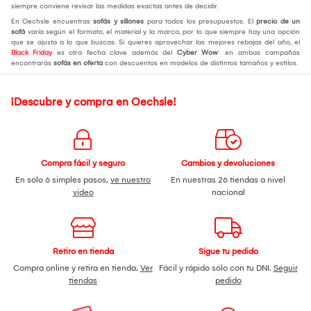
siempre conviene revisar las medidas exactas antes de decidir.
En Oechsle encuentras
sofás y sillones
para todos los presupuestos. El
precio de un
sofá
varía según el formato, el material y la marca, por lo que siempre hay una opción
que se ajusta a lo que buscas. Si quieres aprovechar las mejores rebajas del año, el
Black Friday
es otra fecha clave además del
Cyber Wow
: en ambas campañas
encontrarás
sofás en oferta
con descuentos en modelos de distintos tamaños y estilos.
¡Descubre y compra en Oechsle!
Compra fácil y seguro
Cambios y devoluciones
En solo 6 simples pasos,
ve nuestro
En nuestras 26 tiendas a nivel
video
nacional
Retiro en tienda
Sigue tu pedido
Compra online y retira en tienda.
Ver
Fácil y rápido sólo con tu DNI.
Seguir
tiendas
pedido