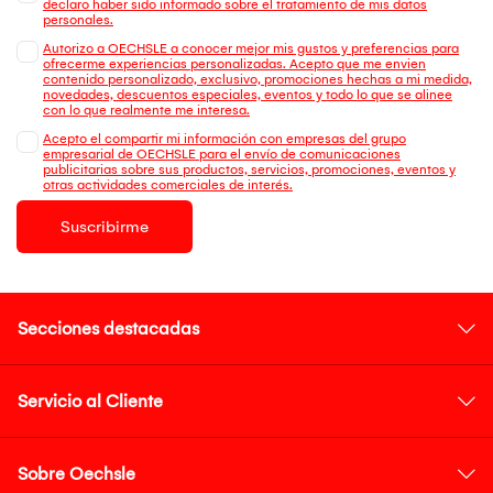
declaro haber sido informado sobre el tratamiento de mis datos
personales.
Autorizo a OECHSLE a conocer mejor mis gustos y preferencias para
ofrecerme experiencias personalizadas. Acepto que me envien
contenido personalizado, exclusivo, promociones hechas a mi medida,
novedades, descuentos especiales, eventos y todo lo que se alinee
con lo que realmente me interesa.
Acepto el compartir mi información con empresas del grupo
empresarial de OECHSLE para el envío de comunicaciones
publicitarias sobre sus productos, servicios, promociones, eventos y
otras actividades comerciales de interés.
Suscribirme
Secciones destacadas
Servicio al Cliente
Sobre Oechsle