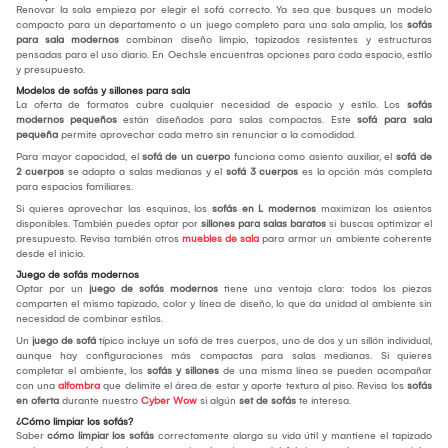
Renovar la sala empieza por elegir el sofá correcto. Ya sea que busques un modelo
compacto para un departamento o un juego completo para una sala amplia, los
sofás
para sala modernos
combinan diseño limpio, tapizados resistentes y estructuras
pensadas para el uso diario. En Oechsle encuentras opciones para cada espacio, estilo
y presupuesto.
Modelos de sofás y sillones para sala
La oferta de formatos cubre cualquier necesidad de espacio y estilo. Los
sofás
modernos pequeños
están diseñados para salas compactas. Este
sofá para sala
pequeña
permite aprovechar cada metro sin renunciar a la comodidad.
Para mayor capacidad, el
sofá de un cuerpo
funciona como asiento auxiliar, el
sofá de
2 cuerpos
se adapta a salas medianas y el
sofá 3 cuerpos
es la opción más completa
para espacios familiares.
Si quieres aprovechar las esquinas, los
sofás en L modernos
maximizan los asientos
disponibles. También puedes optar por
sillones para salas baratos
si buscas optimizar el
presupuesto. Revisa también otros
muebles de sala
para armar un ambiente coherente
desde el inicio.
Juego de sofás modernos
Optar por un
juego de sofás modernos
tiene una ventaja clara: todos los piezas
comparten el mismo tapizado, color y línea de diseño, lo que da unidad al ambiente sin
necesidad de combinar estilos.
Un
juego de sofá
típico incluye un sofá de tres cuerpos, uno de dos y un sillón individual,
aunque hay configuraciones más compactas para salas medianas. Si quieres
completar el ambiente, los
sofás y sillones
de una misma línea se pueden acompañar
con una
alfombra
que delimite el área de estar y aporte textura al piso. Revisa los
sofás
en oferta
durante nuestro
Cyber Wow
si algún
set de sofás
te interesa.
¿Cómo limpiar los sofás?
Saber
cómo limpiar los sofás
correctamente alarga su vida útil y mantiene el tapizado