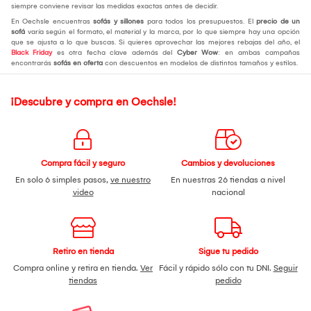
siempre conviene revisar las medidas exactas antes de decidir.
En Oechsle encuentras
sofás y sillones
para todos los presupuestos. El
precio de un
sofá
varía según el formato, el material y la marca, por lo que siempre hay una opción
que se ajusta a lo que buscas. Si quieres aprovechar las mejores rebajas del año, el
Black Friday
es otra fecha clave además del
Cyber Wow
: en ambas campañas
encontrarás
sofás en oferta
con descuentos en modelos de distintos tamaños y estilos.
¡Descubre y compra en Oechsle!
Compra fácil y seguro
Cambios y devoluciones
En solo 6 simples pasos,
ve nuestro
En nuestras 26 tiendas a nivel
video
nacional
Retiro en tienda
Sigue tu pedido
Compra online y retira en tienda.
Ver
Fácil y rápido sólo con tu DNI.
Seguir
tiendas
pedido