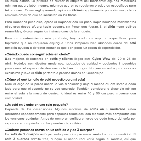
en buen estado. Lo primero es revisar la etiqueta del fabricante: algunos materiales
admiten agua y jabón neutro, mientras que otros requieren productos específicos para
tela o cuero. Como regla general, aspira los
sillones
regularmente para eliminar polvo y
residuos antes de que se incrusten en las fibras.
Para manchas puntuales, aplica el limpiador con un paño limpio haciendo movimientos
circulares desde afuera hacia adentro, sin frotar con fuerza. Si el
sillón
tiene cojines
removibles, lávalos según las instrucciones de la etiqueta.
Para un mantenimiento más profundo, hay productos espuma específicos para
tapizados que no requieren enjuague. Unas lámparas bien ubicadas cerca del
sofá
también ayudan a detectar manchas que con poca luz pasan desapercibidas.
¿Cuándo puedo conseguir sofás en oferta?
¡Los mejores descuentos en
sofás
y
sillones
llegan este
Cyber Wow
del 20 al 23 de
abril! Modelos con diseños modernos, tapizados de calidad y acabados impecables
para crear el espacio de descanso ideal en tu hogar. No pierdas estas promociones
exclusivas y lleva el
sillón
perfecto a precios únicos en Oechsle.pe.
¿Cómo sé qué tamaño de sofá necesito para mi sala?
Mide el largo de la pared donde lo vas a colocar y deja al menos 50 cm libres a cada
lado para que el espacio no se vea saturado. También considera la distancia mínima
entre el sofá y la mesa de centro: lo ideal es entre 40 y 50 cm para moverse con
comodidad.
¿Un sofá en L cabe en una sala pequeña?
Depende de las dimensiones. Algunos modelos de
sofás en L modernos
están
diseñados específicamente para espacios reducidos, con medidas más compactas que
los versiones estándar. Antes de comprar, verifica el largo de cada brazo del sofá por
separado y compáralo con las paredes disponibles.
¿Cuántas personas entran en un sofá de 2 y de 3 cuerpos?
Un
sofá de 2 cuerpos
está pensado para dos personas sentadas con comodidad. El
sofá 3 cuerpos
admite tres, aunque el ancho real varía según el modelo, así que