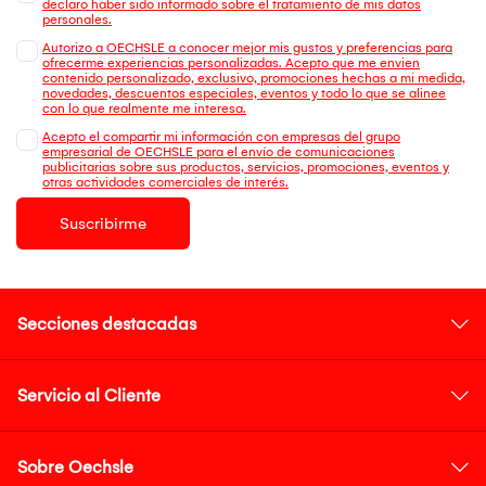
declaro haber sido informado sobre el tratamiento de mis datos
personales.
Autorizo a OECHSLE a conocer mejor mis gustos y preferencias para
ofrecerme experiencias personalizadas. Acepto que me envien
contenido personalizado, exclusivo, promociones hechas a mi medida,
novedades, descuentos especiales, eventos y todo lo que se alinee
con lo que realmente me interesa.
Acepto el compartir mi información con empresas del grupo
empresarial de OECHSLE para el envío de comunicaciones
publicitarias sobre sus productos, servicios, promociones, eventos y
otras actividades comerciales de interés.
Suscribirme
Secciones destacadas
Servicio al Cliente
Sobre Oechsle