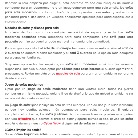
Renovar la sala empieza por elegir el sofá correcto. Ya sea que busques un modelo
compacto para un departamento o un juego completo para una sala amplia, los
sofás
para sala modernos
combinan diseño limpio, tapizados resistentes y estructuras
pensadas para el uso diario. En Oechsle encuentras opciones para cada espacio, estilo
y presupuesto.
Modelos de sofás y sillones para sala
La oferta de formatos cubre cualquier necesidad de espacio y estilo. Los
sofás
modernos pequeños
están diseñados para salas compactas. Este
sofá para sala
pequeña
permite aprovechar cada metro sin renunciar a la comodidad.
Para mayor capacidad, el
sofá de un cuerpo
funciona como asiento auxiliar, el
sofá de
2 cuerpos
se adapta a salas medianas y el
sofá 3 cuerpos
es la opción más completa
para espacios familiares.
Si quieres aprovechar las esquinas, los
sofás en L modernos
maximizan los asientos
disponibles. También puedes optar por
sillones para salas baratos
si buscas optimizar el
presupuesto. Revisa también otros
muebles de sala
para armar un ambiente coherente
desde el inicio.
Juego de sofás modernos
Optar por un
juego de sofás modernos
tiene una ventaja clara: todos los piezas
comparten el mismo tapizado, color y línea de diseño, lo que da unidad al ambiente sin
necesidad de combinar estilos.
Un
juego de sofá
típico incluye un sofá de tres cuerpos, uno de dos y un sillón individual,
aunque hay configuraciones más compactas para salas medianas. Si quieres
completar el ambiente, los
sofás y sillones
de una misma línea se pueden acompañar
con una
alfombra
que delimite el área de estar y aporte textura al piso. Revisa los
sofás
en oferta
durante nuestro
Cyber Wow
si algún
set de sofás
te interesa.
¿Cómo limpiar los sofás?
Saber
cómo limpiar los sofás
correctamente alarga su vida útil y mantiene el tapizado