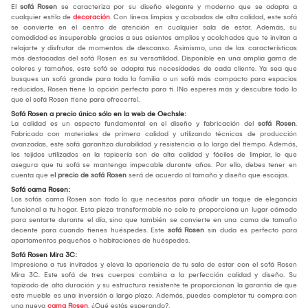
El
sofá Rosen
se caracteriza por su diseño elegante y moderno que se adapta a
cualquier estilo de
decoración
. Con líneas limpias y acabados de alta calidad, este sofá
se convierte en el centro de atención en cualquier sala de estar. Además, su
comodidad es insuperable gracias a sus asientos amplios y acolchados que te invitan a
relajarte y disfrutar de momentos de descanso. Asimismo, una de las características
más destacadas del sofá Rosen es su versatilidad. Disponible en una amplia gama de
colores y tamaños, este sofá se adapta tus necesidades de cada cliente. Ya sea que
busques un sofá grande para toda la familia o un sofá más compacto para espacios
reducidos, Rosen tiene la opción perfecta para ti. ¡No esperes más y descubre todo lo
que el sofá Rosen tiene para ofrecerte!.
Sofá Rosen a precio único sólo en la web de Oechsle:
La calidad es un aspecto fundamental en el diseño y fabricación del
sofá Rosen
.
Fabricado con materiales de primera calidad y utilizando técnicas de producción
avanzadas, este sofá garantiza durabilidad y resistencia a lo largo del tiempo. Además,
los tejidos utilizados en la tapicería son de alta calidad y fáciles de limpiar, lo que
asegura que tu sofá se mantenga impecable durante años. Por ello, debes tener en
cuenta que e
l precio de sofá Rosen
será de acuerdo al tamaño y diseño que escojas.
Sofá cama Rosen:
Los sofás cama Rosen son todo lo que necesitas para añadir un toque de elegancia
funcional a tu hogar. Esta pieza transformable no solo te proporciona un lugar cómodo
para sentarte durante el día, sino que también se convierte en una cama de tamaño
decente para cuando tienes huéspedes. Este
sofá Rosen
sin duda es perfecto para
apartamentos pequeños o habitaciones de huéspedes.
Sofá Rosen Mira 3C:
Impresiona a tus invitados y eleva la apariencia de tu sala de estar con el sofá Rosen
Mira 3C. Este sofá de tres cuerpos combina a la perfección calidad y diseño. Su
tapizado de alta duración y su estructura resistente te proporcionan la garantía de que
este mueble es una inversión a largo plazo. Además, puedes completar tu compra con
una nueva
cama Rosen
. ¿Qué estás esperando?.