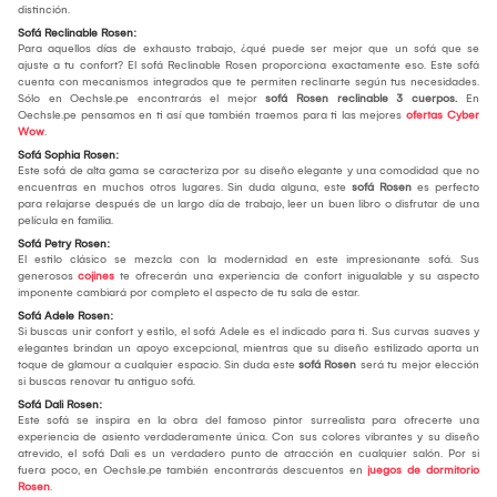
distinción.
Sofá Reclinable Rosen:
Para aquellos días de exhausto trabajo, ¿qué puede ser mejor que un sofá que se
ajuste a tu confort? El sofá Reclinable Rosen proporciona exactamente eso. Este sofá
cuenta con mecanismos integrados que te permiten reclinarte según tus necesidades.
Sólo en Oechsle.pe encontrarás el mejor
sofá Rosen reclinable 3 cuerpos.
En
Oechsle.pe pensamos en ti así que también traemos para ti las mejores
ofertas Cyber
Wow
.
Sofá Sophia Rosen:
Este sofá de alta gama se caracteriza por su diseño elegante y una comodidad que no
encuentras en muchos otros lugares. Sin duda alguna, este
sofá Rosen
es perfecto
para relajarse después de un largo día de trabajo, leer un buen libro o disfrutar de una
película en familia.
Sofá Petry Rosen:
El estilo clásico se mezcla con la modernidad en este impresionante sofá. Sus
generosos
cojines
te ofrecerán una experiencia de confort inigualable y su aspecto
imponente cambiará por completo el aspecto de tu sala de estar.
Sofá Adele Rosen:
Si buscas unir confort y estilo, el sofá Adele es el indicado para ti. Sus curvas suaves y
elegantes brindan un apoyo excepcional, mientras que su diseño estilizado aporta un
toque de glamour a cualquier espacio. Sin duda este
sofá Rosen
será tu mejor elección
si buscas renovar tu antiguo sofá.
Sofá Dali Rosen:
Este sofá se inspira en la obra del famoso pintor surrealista para ofrecerte una
experiencia de asiento verdaderamente única. Con sus colores vibrantes y su diseño
atrevido, el sofá Dali es un verdadero punto de atracción en cualquier salón. Por si
fuera poco, en Oechsle.pe también encontrarás descuentos en
juegos de dormitorio
Rosen
.