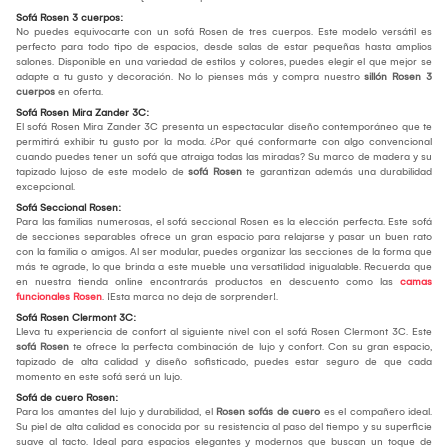
Sofá Rosen 3 cuerpos:
No puedes equivocarte con un sofá Rosen de tres cuerpos. Este modelo versátil es
perfecto para todo tipo de espacios, desde salas de estar pequeñas hasta amplios
salones. Disponible en una variedad de estilos y colores, puedes elegir el que mejor se
adapte a tu gusto y decoración. No lo pienses más y compra nuestro
sillón Rosen 3
cuerpos
en oferta.
Sofá Rosen Mira Zander 3C:
El sofá Rosen Mira Zander 3C presenta un espectacular diseño contemporáneo que te
permitirá exhibir tu gusto por la moda. ¿Por qué conformarte con algo convencional
cuando puedes tener un sofá que atraiga todas las miradas? Su marco de madera y su
tapizado lujoso de este modelo de
sofá Rosen
te garantizan además una durabilidad
excepcional.
Sofá Seccional Rosen:
Para las familias numerosas, el sofá seccional Rosen es la elección perfecta. Este sofá
de secciones separables ofrece un gran espacio para relajarse y pasar un buen rato
con la familia o amigos. Al ser modular, puedes organizar las secciones de la forma que
más te agrade, lo que brinda a este mueble una versatilidad inigualable. Recuerda que
en nuestra tienda online encontrarás productos en descuento como las
camas
funcionales Rosen
. ¡Esta marca no deja de sorprender!.
Sofá Rosen Clermont 3C:
Lleva tu experiencia de confort al siguiente nivel con el sofá Rosen Clermont 3C. Este
sofá Rosen
te ofrece la perfecta combinación de lujo y confort. Con su gran espacio,
tapizado de alta calidad y diseño sofisticado, puedes estar seguro de que cada
momento en este sofá será un lujo.
Sofá de cuero Rosen:
Para los amantes del lujo y durabilidad, el
Rosen sofás de cuero
es el compañero ideal.
Su piel de alta calidad es conocida por su resistencia al paso del tiempo y su superficie
suave al tacto. Ideal para espacios elegantes y modernos que buscan un toque de