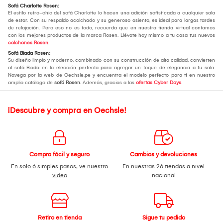
Sofá Charlotte Rosen:
El estilo retro-chic del sofá Charlotte lo hacen una adición sofisticada a cualquier sala
de estar. Con su respaldo acolchado y su generoso asiento, es ideal para largas tardes
de relajación. Pero eso no es todo, recuerda que en nuestra tienda virtual contamos
con los mejores productos de la marca Rosen. Llévate hoy mismo a tu casa tus nuevos
colchones Rosen
.
Sofá Biada Rosen:
Su diseño limpio y moderno, combinado con su construcción de alta calidad, convierten
al sofá Biada en la elección perfecta para agregar un toque de elegancia a tu sala.
Navega por la web de Oechsle.pe y encuentra el modelo perfecto para ti en nuestro
amplio catálogo de
sofá Rosen.
Además, gracias a las
ofertas Cyber Days
.
¡Descubre y compra en Oechsle!
Compra fácil y seguro
Cambios y devoluciones
En solo 6 simples pasos,
ve nuestro
En nuestras 26 tiendas a nivel
video
nacional
Retiro en tienda
Sigue tu pedido