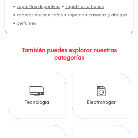
•
zapatillas deportivas
•
zapatillas urbanas
•
zapatos mujer
•
sofas
•
roperos
•
casacas y abrigos
•
perfumes
También puedes explorar nuestras
categorías
Tecnología
Electrohogar