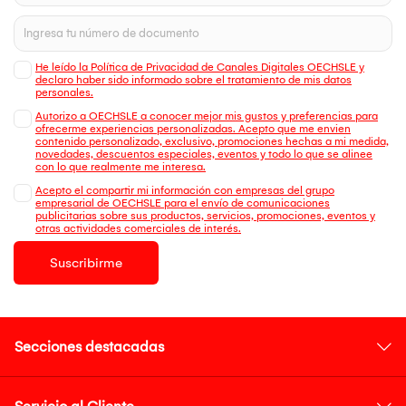
He leído la Política de Privacidad de Canales Digitales OECHSLE y
declaro haber sido informado sobre el tratamiento de mis datos
personales.
Autorizo a OECHSLE a conocer mejor mis gustos y preferencias para
ofrecerme experiencias personalizadas. Acepto que me envien
contenido personalizado, exclusivo, promociones hechas a mi medida,
novedades, descuentos especiales, eventos y todo lo que se alinee
con lo que realmente me interesa.
Acepto el compartir mi información con empresas del grupo
empresarial de OECHSLE para el envío de comunicaciones
publicitarias sobre sus productos, servicios, promociones, eventos y
otras actividades comerciales de interés.
Suscribirme
Secciones destacadas