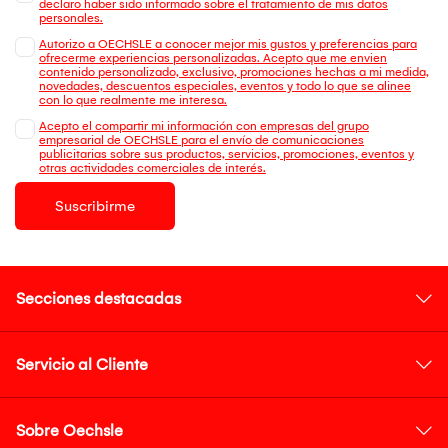
declaro haber sido informado sobre el tratamiento de mis datos
personales.
Autorizo a OECHSLE a conocer mejor mis gustos y preferencias para
ofrecerme experiencias personalizadas. Acepto que me envien
contenido personalizado, exclusivo, promociones hechas a mi medida,
novedades, descuentos especiales, eventos y todo lo que se alinee
con lo que realmente me interesa.
Acepto el compartir mi información con empresas del grupo
empresarial de OECHSLE para el envío de comunicaciones
publicitarias sobre sus productos, servicios, promociones, eventos y
otras actividades comerciales de interés.
Suscribirme
Secciones destacadas
Servicio al Cliente
Sobre Oechsle