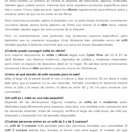
en buen estado. Lo primero es revisar la etiqueta del fabricante: algunos materiales
admiten agua y jabón neutro, mientras que otros requieren productos específicos para
tela o cuero. Como regla general, aspira los
sillones
regularmente para eliminar polvo y
residuos antes de que se incrusten en las fibras.
Para manchas puntuales, aplica el limpiador con un paño limpio haciendo movimientos
circulares desde afuera hacia adentro, sin frotar con fuerza. Si el
sillón
tiene cojines
removibles, lávalos según las instrucciones de la etiqueta.
Para un mantenimiento más profundo, hay productos espuma específicos para
tapizados que no requieren enjuague. Unas lámparas bien ubicadas cerca del
sofá
también ayudan a detectar manchas que con poca luz pasan desapercibidas.
¿Cuándo puedo conseguir sofás en oferta?
¡Los mejores descuentos en
sofás
y
sillones
llegan este
Cyber Wow
del 20 al 23 de
abril! Modelos con diseños modernos, tapizados de calidad y acabados impecables
para crear el espacio de descanso ideal en tu hogar. No pierdas estas promociones
exclusivas y lleva el
sillón
perfecto a precios únicos en Oechsle.pe.
¿Cómo sé qué tamaño de sofá necesito para mi sala?
Mide el largo de la pared donde lo vas a colocar y deja al menos 50 cm libres a cada
lado para que el espacio no se vea saturado. También considera la distancia mínima
entre el sofá y la mesa de centro: lo ideal es entre 40 y 50 cm para moverse con
comodidad.
¿Un sofá en L cabe en una sala pequeña?
Depende de las dimensiones. Algunos modelos de
sofás en L modernos
están
diseñados específicamente para espacios reducidos, con medidas más compactas que
los versiones estándar. Antes de comprar, verifica el largo de cada brazo del sofá por
separado y compáralo con las paredes disponibles.
¿Cuántas personas entran en un sofá de 2 y de 3 cuerpos?
Un
sofá de 2 cuerpos
está pensado para dos personas sentadas con comodidad. El
sofá 3 cuerpos
admite tres, aunque el ancho real varía según el modelo, así que