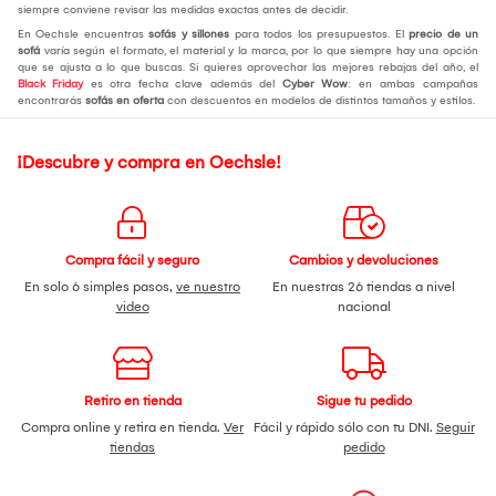
siempre conviene revisar las medidas exactas antes de decidir.
En Oechsle encuentras
sofás y sillones
para todos los presupuestos. El
precio de un
sofá
varía según el formato, el material y la marca, por lo que siempre hay una opción
que se ajusta a lo que buscas. Si quieres aprovechar las mejores rebajas del año, el
Black Friday
es otra fecha clave además del
Cyber Wow
: en ambas campañas
encontrarás
sofás en oferta
con descuentos en modelos de distintos tamaños y estilos.
¡Descubre y compra en Oechsle!
Compra fácil y seguro
Cambios y devoluciones
En solo 6 simples pasos,
ve nuestro
En nuestras 26 tiendas a nivel
video
nacional
Retiro en tienda
Sigue tu pedido
Compra online y retira en tienda.
Ver
Fácil y rápido sólo con tu DNI.
Seguir
tiendas
pedido