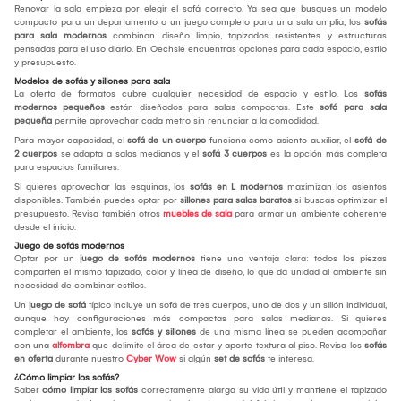
Renovar la sala empieza por elegir el sofá correcto. Ya sea que busques un modelo
compacto para un departamento o un juego completo para una sala amplia, los
sofás
para sala modernos
combinan diseño limpio, tapizados resistentes y estructuras
pensadas para el uso diario. En Oechsle encuentras opciones para cada espacio, estilo
y presupuesto.
Modelos de sofás y sillones para sala
La oferta de formatos cubre cualquier necesidad de espacio y estilo. Los
sofás
modernos pequeños
están diseñados para salas compactas. Este
sofá para sala
pequeña
permite aprovechar cada metro sin renunciar a la comodidad.
Para mayor capacidad, el
sofá de un cuerpo
funciona como asiento auxiliar, el
sofá de
2 cuerpos
se adapta a salas medianas y el
sofá 3 cuerpos
es la opción más completa
para espacios familiares.
Si quieres aprovechar las esquinas, los
sofás en L modernos
maximizan los asientos
disponibles. También puedes optar por
sillones para salas baratos
si buscas optimizar el
presupuesto. Revisa también otros
muebles de sala
para armar un ambiente coherente
desde el inicio.
Juego de sofás modernos
Optar por un
juego de sofás modernos
tiene una ventaja clara: todos los piezas
comparten el mismo tapizado, color y línea de diseño, lo que da unidad al ambiente sin
necesidad de combinar estilos.
Un
juego de sofá
típico incluye un sofá de tres cuerpos, uno de dos y un sillón individual,
aunque hay configuraciones más compactas para salas medianas. Si quieres
completar el ambiente, los
sofás y sillones
de una misma línea se pueden acompañar
con una
alfombra
que delimite el área de estar y aporte textura al piso. Revisa los
sofás
en oferta
durante nuestro
Cyber Wow
si algún
set de sofás
te interesa.
¿Cómo limpiar los sofás?
Saber
cómo limpiar los sofás
correctamente alarga su vida útil y mantiene el tapizado