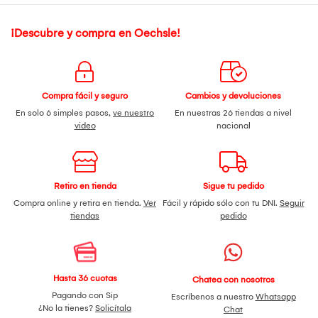
¡Descubre y compra en Oechsle!
Compra fácil y seguro
Cambios y devoluciones
En solo 6 simples pasos,
ve nuestro
En nuestras 26 tiendas a nivel
video
nacional
Retiro en tienda
Sigue tu pedido
Compra online y retira en tienda.
Ver
Fácil y rápido sólo con tu DNI.
Seguir
tiendas
pedido
Hasta 36 cuotas
Chatea con nosotros
Pagando con Sip
Escríbenos a nuestro
Whatsapp
¿No la tienes?
Solicítala
Chat