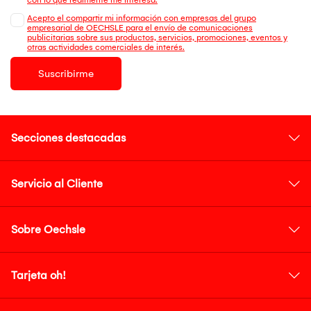
Acepto el compartir mi información con empresas del grupo
empresarial de OECHSLE para el envío de comunicaciones
publicitarias sobre sus productos, servicios, promociones, eventos y
otras actividades comerciales de interés.
Suscribirme
Secciones destacadas
Servicio al Cliente
Sobre Oechsle
Tarjeta oh!